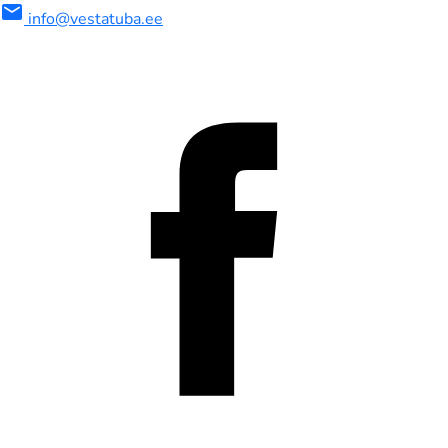
mail
info@vestatuba.ee