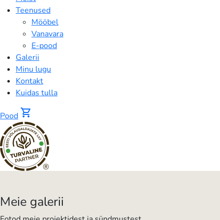
Teenused
Mööbel
Vanavara
E-pood
Galerii
Minu lugu
Kontakt
Kuidas tulla
shopping_cart
Pood
®
Galerii
-
Meie galerii
VESTA
Fotod meie projektidest ja sündmustest.