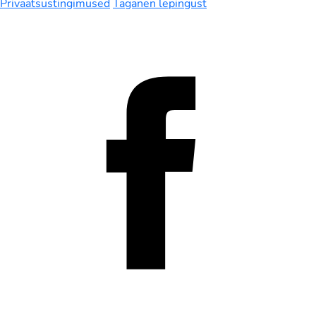
Privaatsustingimused
Taganen lepingust