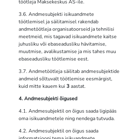
töötleja Maksekeskus AS-ile.
3.6. Andmesubjekti isikuandmete
töötlemisel ja säilitamisel rakendab
andmetöötleja organisatoorseid ja tehnilisi
meetmeid, mis tagavad isikuandmete kaitse
juhusliku või ebaseadusliku hävitamise,
muutmise, avalikustamise ja mis tahes muu
ebaseadusliku töötlemise eest.
3.7. Andmetöötleja säilitab andmesubjektide
andmeid sõltuvalt töötlemise eesmärgist,
kuid mitte kauem kui
3
aastat.
4. Andmesubjekti õigused
4.1. Andmesubjektil on õigus saada ligipääs
oma isikuandmetele ning nendega tutvuda.
4.2. Andmesubjektil on õigus saada
informatsiooni tema isikuandmete