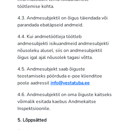
töötlemise kohta.
4.3. Andmesubjektil on õigus täiendada või
parandada ebatäpseid andmeid.
4.4. Kui andmetöötleja töötleb
andmesubjekti isikuandmeid andmesubjekti
nõusoleku alusel, siis on andmesubjektil
õigus igal ajal nõusolek tagasi võtta.
4.5. Andmesubjekt saab õiguste
teostamiseks pöörduda e-poe klienditoe
poole aadressil
info@vestatuba.ee
4.6. Andmesubjektil on oma õiguste kaitseks
võimalik esitada kaebus Andmekaitse
Inspektsioonile.
5. Lõppsätted