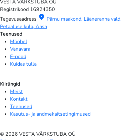
VESTA VÄRKSTUBA OÜ
Registrikood
16924350
location_on
Tegevusaadress
Pärnu maakond, Lääneranna vald,
Petaaluse küla, Aasa
Teenused
Mööbel
Vanavara
E-pood
Kuidas tulla
Kiirlingid
Meist
Kontakt
Teenused
Kasutus- ja andmekaitsetingimused
© 2026 VESTA VÄRKSTUBA OÜ