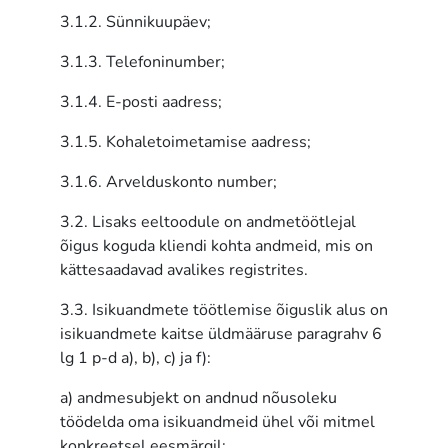
3.1.2. Sünnikuupäev;
3.1.3. Telefoninumber;
3.1.4. E-posti aadress;
3.1.5. Kohaletoimetamise aadress;
3.1.6. Arvelduskonto number;
3.2. Lisaks eeltoodule on andmetöötlejal
õigus koguda kliendi kohta andmeid, mis on
kättesaadavad avalikes registrites.
3.3. Isikuandmete töötlemise õiguslik alus on
isikuandmete kaitse üldmääruse paragrahv 6
lg 1 p-d a), b), c) ja f):
a) andmesubjekt on andnud nõusoleku
töödelda oma isikuandmeid ühel või mitmel
konkreetsel eesmärgil;