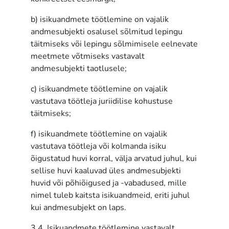
b) isikuandmete töötlemine on vajalik
andmesubjekti osalusel sõlmitud lepingu
täitmiseks või lepingu sõlmimisele eelnevate
meetmete võtmiseks vastavalt
andmesubjekti taotlusele;
c) isikuandmete töötlemine on vajalik
vastutava töötleja juriidilise kohustuse
täitmiseks;
f) isikuandmete töötlemine on vajalik
vastutava töötleja või kolmanda isiku
õigustatud huvi korral, välja arvatud juhul, kui
sellise huvi kaaluvad üles andmesubjekti
huvid või põhiõigused ja -vabadused, mille
nimel tuleb kaitsta isikuandmeid, eriti juhul
kui andmesubjekt on laps.
3.4. Isikuandmete töötlemine vastavalt