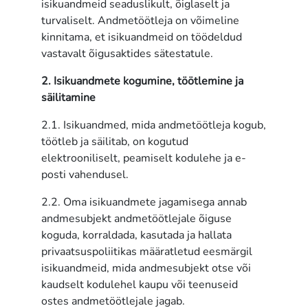
isikuandmeid seaduslikult, õiglaselt ja
turvaliselt. Andmetöötleja on võimeline
kinnitama, et isikuandmeid on töödeldud
vastavalt õigusaktides sätestatule.
2. Isikuandmete kogumine, töötlemine ja
säilitamine
2.1. Isikuandmed, mida andmetöötleja kogub,
töötleb ja säilitab, on kogutud
elektrooniliselt, peamiselt kodulehe ja e-
posti vahendusel.
2.2. Oma isikuandmete jagamisega annab
andmesubjekt andmetöötlejale õiguse
koguda, korraldada, kasutada ja hallata
privaatsuspoliitikas määratletud eesmärgil
isikuandmeid, mida andmesubjekt otse või
kaudselt kodulehel kaupu või teenuseid
ostes andmetöötlejale jagab.