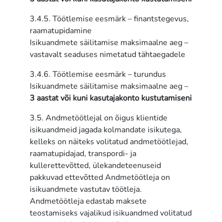
3.4.5. Töötlemise eesmärk – finantstegevus,
raamatupidamine
Isikuandmete säilitamise maksimaalne aeg –
vastavalt seaduses nimetatud tähtaegadele
3.4.6. Töötlemise eesmärk – turundus
Isikuandmete säilitamise maksimaalne aeg –
3 aastat või kuni kasutajakonto kustutamiseni
3.5. Andmetöötlejal on õigus klientide
isikuandmeid jagada kolmandate isikutega,
kelleks on näiteks volitatud andmetöötlejad,
raamatupidajad, transpordi- ja
kullerettevõtted, ülekandeteenuseid
pakkuvad ettevõtted Andmetöötleja on
isikuandmete vastutav töötleja.
Andmetöötleja edastab maksete
teostamiseks vajalikud isikuandmed volitatud