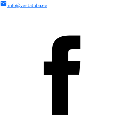
mail
info@vestatuba.ee