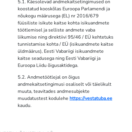
5.1. Käesolevad andmekaitsetingimused on
koostatud kooskõlas Euroopa Parlamendi ja
nõukogu määrusega (EL) nr 2016/679
füüsiliste isikute kaitse kohta isikuandmete
töötlemisel ja selliste andmete vaba
liikumise ning direktiivi 95/46 / EÜ kehtetuks
tunnistamise kohta / EÜ (isikuandmete kaitse
üldmäärus), Eesti Vabariigi isikuandmete
kaitse seadusega ning Eesti Vabariigi ja
Euroopa Liidu õigusaktidega.
5.2. Andmetöötlejal on õigus
andmekaitsetingimusi osaliselt või täielikult
muuta, teavitades andmesubjekte
muudatustest kodulehe
https://vestatuba.ee
kaudu.