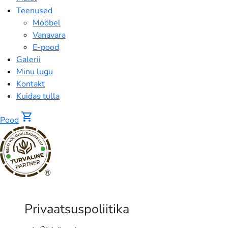
Teenused
Mööbel
Vanavara
E-pood
Galerii
Minu lugu
Kontakt
Kuidas tulla
shopping_cart
Pood
®
Privaatsustingimused
-
Privaatsuspoliitika
VESTA