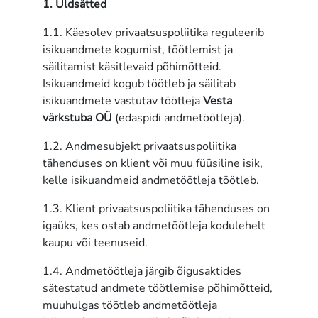
1. Üldsätted
VÄRKSTUBA
OÜ
1.1. Käesolev privaatsuspoliitika reguleerib
isikuandmete kogumist, töötlemist ja
säilitamist käsitlevaid põhimõtteid.
Isikuandmeid kogub töötleb ja säilitab
isikuandmete vastutav töötleja
Vesta
värkstuba OÜ
(edaspidi andmetöötleja).
1.2. Andmesubjekt privaatsuspoliitika
tähenduses on klient või muu füüsiline isik,
kelle isikuandmeid andmetöötleja töötleb.
1.3. Klient privaatsuspoliitika tähenduses on
igaüks, kes ostab andmetöötleja kodulehelt
kaupu või teenuseid.
1.4. Andmetöötleja järgib õigusaktides
sätestatud andmete töötlemise põhimõtteid,
muuhulgas töötleb andmetöötleja