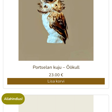
Portselan kuju – Öökull
23.00
€
Lisa korvi
Allahindlus!