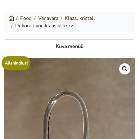
klaasist
korv
Pood
Vanavara
Klaas, kristall
Dekoratiivne klaasist korv
Kuva menüü
Allahindlus!