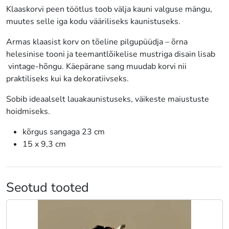
Klaaskorvi peen töötlus toob välja kauni valguse mängu,
muutes selle iga kodu vääriliseks kaunistuseks.
Armas klaasist korv on tõeline pilgupüüdja – õrna
helesinise tooni ja teemantlõikelise mustriga disain lisab
vintage-hõngu. Käepärane sang muudab korvi nii
praktiliseks kui ka dekoratiivseks.
Sobib ideaalselt lauakaunistuseks, väikeste maiustuste
hoidmiseks.
kõrgus sangaga 23 cm
15 x 9,3 cm
Seotud tooted