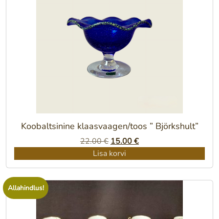
Koobaltsinine klaasvaagen/toos ” Björkshult”
Algne
Praegune
22.00
€
15.00
€
hind
hind
Lisa korvi
oli:
on:
22.00 €.
15.00 €.
Allahindlus!