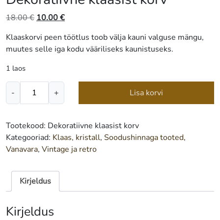
Algne
Praegune
18.00
€
10.00
€
hind
hind
Klaaskorvi peen töötlus toob välja kauni valguse mängu,
oli:
on:
muutes selle iga kodu vääriliseks kaunistuseks.
18.00 €.
10.00 €.
1 laos
Dekoratiivne
-
+
Lisa korvi
klaasist
korv
kogus
Tootekood:
Dekoratiivne klaasist korv
Kategooriad:
Klaas, kristall
,
Soodushinnaga tooted
,
Vanavara
,
Vintage ja retro
Kirjeldus
Kirjeldus