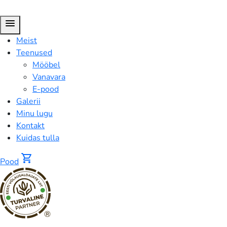
menu
Meist
Teenused
Mööbel
Vanavara
E-pood
Galerii
Minu lugu
Kontakt
Kuidas tulla
shopping_cart
Pood
®
Dekoratiivne