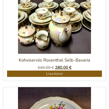
Kohviserviis Rosenthal Selb-Bavaria
Algne
Praegune
340.00
€
280.00
€
hind
hind
Lisa korvi
oli:
on:
340.00 €.
280.00 €.