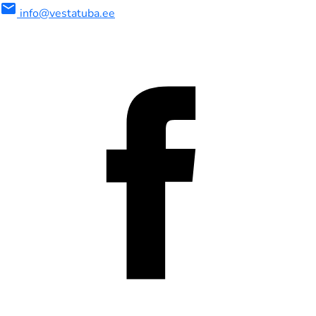
mail
info@vestatuba.ee