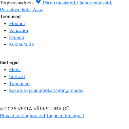
location_on
Tegevusaadress
Pärnu maakond, Lääneranna vald,
Petaaluse küla, Aasa
Teenused
Mööbel
Vanavara
E-pood
Kuidas tulla
Kiirlingid
Meist
Kontakt
Teenused
Kasutus- ja andmekaitsetingimused
© 2026 VESTA VÄRKSTUBA OÜ
Privaatsustingimused
Taganen lepingust