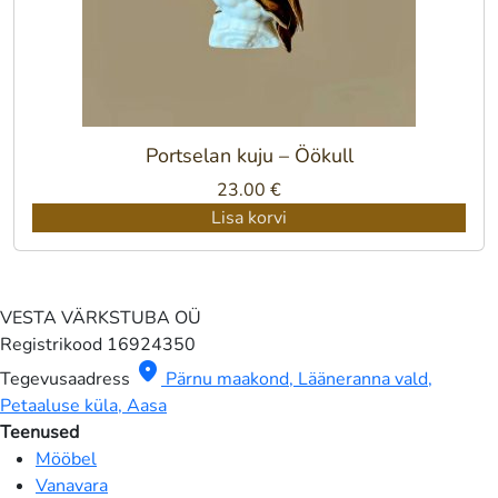
Portselan kuju – Öökull
23.00
€
Lisa korvi
VESTA VÄRKSTUBA OÜ
Registrikood
16924350
location_on
Tegevusaadress
Pärnu maakond, Lääneranna vald,
Petaaluse küla, Aasa
Teenused
Mööbel
Vanavara