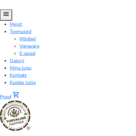
menu
Meist
Teenused
Mööbel
Vanavara
E-pood
Galerii
Minu lugu
Kontakt
Kuidas tulla
shopping_cart
Pood
®
Dekoratiivne