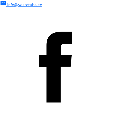
mail
info@vestatuba.ee