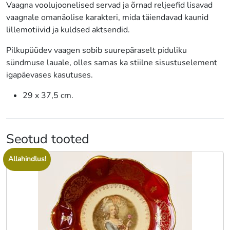
Vaagna voolujoonelised servad ja õrnad reljeefid lisavad
vaagnale omanäolise karakteri, mida täiendavad kaunid
lillemotiivid ja kuldsed aktsendid.
Pilkupüüdev vaagen sobib suurepäraselt piduliku
sündmuse lauale, olles samas ka stiilne sisustuselement
igapäevases kasutuses.
29 x 37,5 cm.
Seotud tooted
Allahindlus!