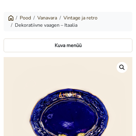
vaagen
–
Pood
Vanavara
Vintage ja retro
Dekoratiivne vaagen – Itaalia
Itaalia
Kuva menüü