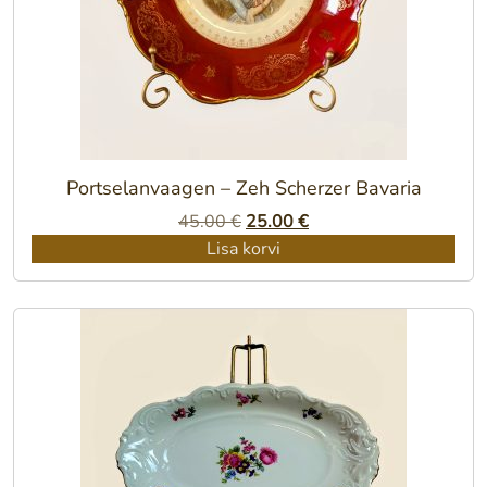
Portselanvaagen – Zeh Scherzer Bavaria
Algne
Praegune
45.00
€
25.00
€
hind
hind
Lisa korvi
oli:
on:
45.00 €.
25.00 €.