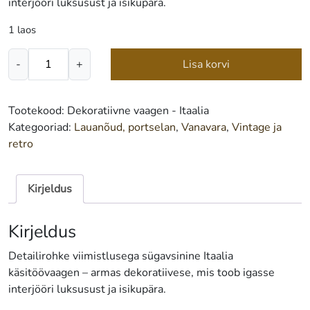
interjööri luksusust ja isikupära.
1 laos
Dekoratiivne
-
+
Lisa korvi
vaagen
-
Itaalia
Tootekood:
Dekoratiivne vaagen - Itaalia
kogus
Kategooriad:
Lauanõud, portselan
,
Vanavara
,
Vintage ja
retro
Kirjeldus
Kirjeldus
Detailirohke viimistlusega sügavsinine Itaalia
käsitöövaagen – armas dekoratiivese, mis toob igasse
interjööri luksusust ja isikupära.