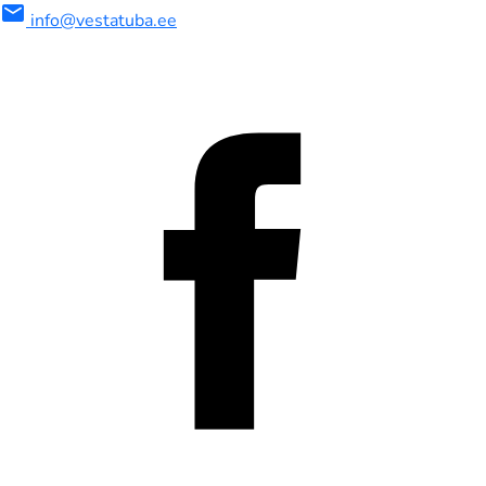
mail
info@vestatuba.ee