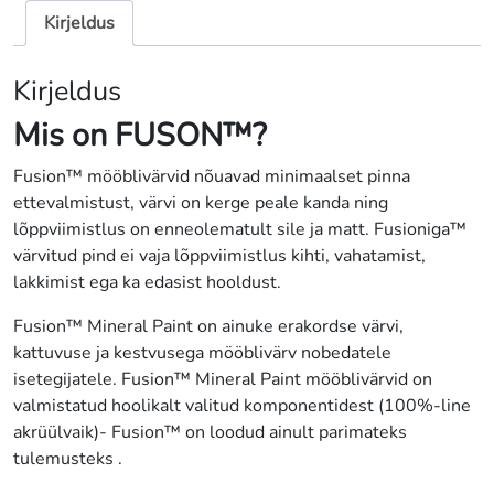
Kirjeldus
Kirjeldus
Mis on FUS
ON™?
Fusion™ mööblivärvid nõuavad minimaalset pinna
ettevalmistust, värvi on kerge peale kanda ning
lõppviimistlus on enneolematult sile ja matt. Fusioniga™
värvitud pind ei vaja lõppviimistlus kihti, vahatamist,
lakkimist ega ka edasist hooldust.
Fusion™ Mineral Paint on ainuke erakordse värvi,
kattuvuse ja kestvusega mööblivärv nobedatele
isetegijatele. Fusion™ Mineral Paint mööblivärvid on
valmistatud hoolikalt valitud komponentidest (100%-line
akrüülvaik)- Fusion™ on loodud ainult parimateks
tulemusteks .