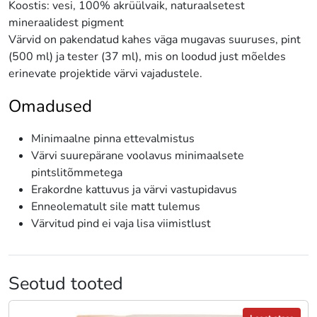
Koostis: vesi, 100% akrüülvaik, naturaalsetest
mineraalidest pigment
Värvid on pakendatud kahes väga mugavas suuruses, pint
(500 ml) ja tester (37 ml), mis on loodud just mõeldes
erinevate projektide värvi vajadustele.
Omadused
Minimaalne pinna ettevalmistus
Värvi suurepärane voolavus minimaalsete
pintslitõmmetega
Erakordne kattuvus ja värvi vastupidavus
Enneolematult sile matt tulemus
Värvitud pind ei vaja lisa viimistlust
Seotud tooted