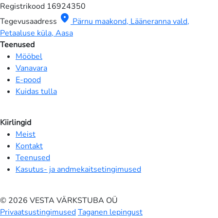
Registrikood
16924350
location_on
Tegevusaadress
Pärnu maakond, Lääneranna vald,
Petaaluse küla, Aasa
Teenused
Mööbel
Vanavara
E-pood
Kuidas tulla
Kiirlingid
Meist
Kontakt
Teenused
Kasutus- ja andmekaitsetingimused
© 2026 VESTA VÄRKSTUBA OÜ
Privaatsustingimused
Taganen lepingust