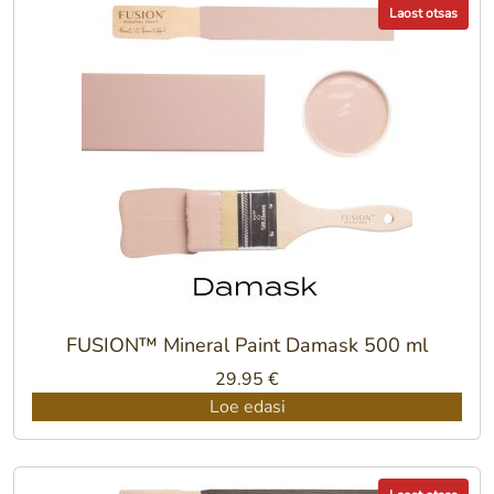
Laost otsas
FUSION™ Mineral Paint Damask 500 ml
29.95
€
Loe edasi