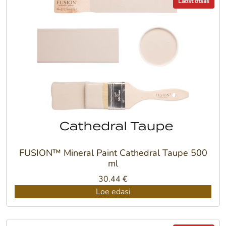
Laost otsas
FUSION™ Mineral Paint Cathedral Taupe 500
ml
30.44
€
Loe edasi