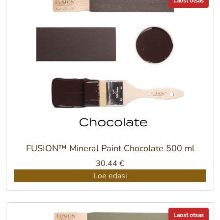
Laost otsas
FUSION™ Mineral Paint Chocolate 500 ml
30.44
€
Loe edasi
Laost otsas