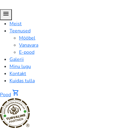
menu
Meist
Teenused
Mööbel
Vanavara
E-pood
Galerii
Minu lugu
Kontakt
Kuidas tulla
shopping_cart
Pood
®
FUSION™