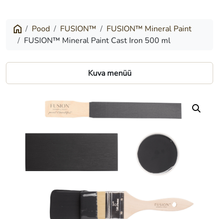
Mineral
Paint
Pood
FUSION™
FUSION™ Mineral Paint
FUSION™ Mineral Paint Cast Iron 500 ml
Cast
Iron
Kuva menüü
500
ml