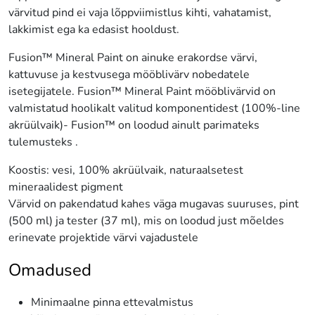
värvitud pind ei vaja lõppviimistlus kihti, vahatamist,
lakkimist ega ka edasist hooldust.
Fusion™ Mineral Paint on ainuke erakordse värvi,
kattuvuse ja kestvusega mööblivärv nobedatele
isetegijatele. Fusion™ Mineral Paint mööblivärvid on
valmistatud hoolikalt valitud komponentidest (100%-line
akrüülvaik)- Fusion™ on loodud ainult parimateks
tulemusteks .
Koostis: vesi, 100% akrüülvaik, naturaalsetest
mineraalidest pigment
Värvid on pakendatud kahes väga mugavas suuruses, pint
(500 ml) ja tester (37 ml), mis on loodud just mõeldes
erinevate projektide värvi vajadustele
Omadused
Minimaalne pinna ettevalmistus