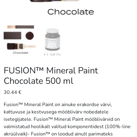
FUSION™ Mineral Paint
Chocolate 500 ml
30.44
€
Fusion™ Mineral Paint on ainuke erakordse värvi,
kattuvuse ja kestvusega mööblivärv nobedatele
isetegijatele. Fusion™ Mineral Paint mööblivärvid on
valmistatud hoolikalt valitud komponentidest (100%-line
akrüülvaik)- Fusion™ on loodud ainult parimateks