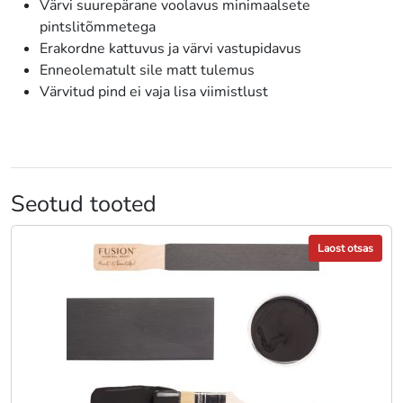
Värvi suurepärane voolavus minimaalsete
pintslitõmmetega
Erakordne kattuvus ja värvi vastupidavus
Enneolematult sile matt tulemus
Värvitud pind ei vaja lisa viimistlust
Seotud tooted
Laost otsas