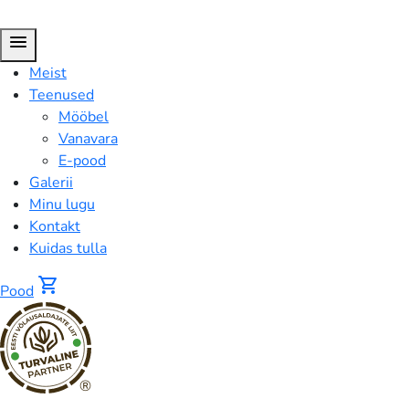
menu
Meist
Teenused
Mööbel
Vanavara
E-pood
Galerii
Minu lugu
Kontakt
Kuidas tulla
shopping_cart
Pood
®
FUSION™