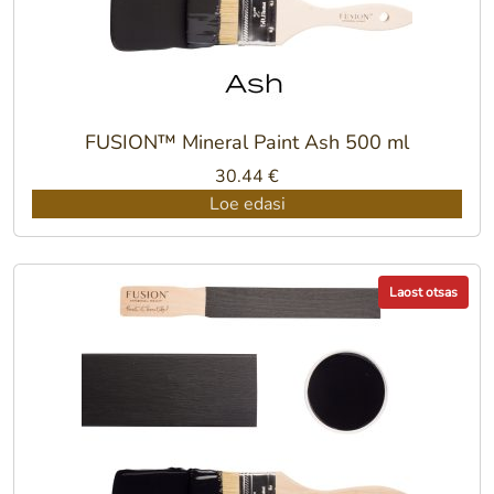
FUSION™ Mineral Paint Ash 500 ml
30.44
€
Loe edasi
Laost otsas