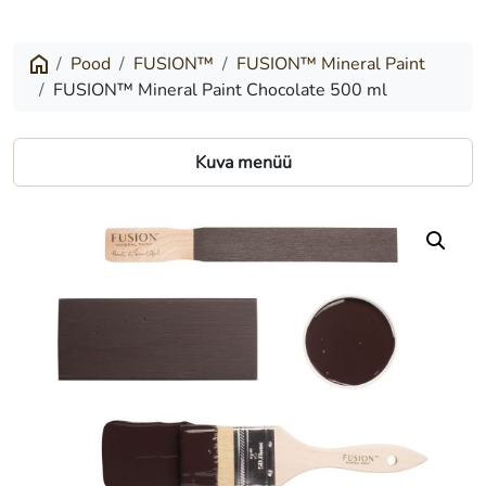
Mineral
Paint
Pood
FUSION™
FUSION™ Mineral Paint
FUSION™ Mineral Paint Chocolate 500 ml
Chocolate
500
Kuva menüü
ml