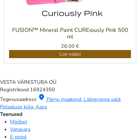
FUSION™ Mineral Paint CUREiously Pink 500
ml
28.00
€
Loe edasi
VESTA VÄRKSTUBA OÜ
Registrikood
16924350
location_on
Tegevusaadress
Pärnu maakond, Lääneranna vald,
Petaaluse küla, Aasa
Teenused
Mööbel
Vanavara
E-pood