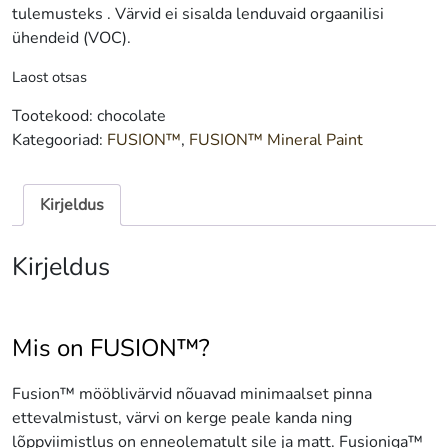
tulemusteks . Värvid ei sisalda lenduvaid orgaanilisi
ühendeid (VOC).
Laost otsas
Tootekood:
chocolate
Kategooriad:
FUSION™
,
FUSION™ Mineral Paint
Kirjeldus
Kirjeldus
Mis on FUSION™?
Fusion™ mööblivärvid nõuavad minimaalset pinna
ettevalmistust, värvi on kerge peale kanda ning
lõppviimistlus on enneolematult sile ja matt. Fusioniga™