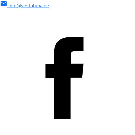
mail
info@vestatuba.ee