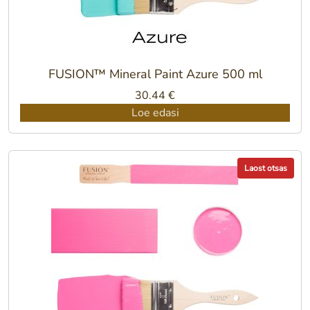
FUSION™ Mineral Paint Azure 500 ml
30.44
€
Loe edasi
Laost otsas