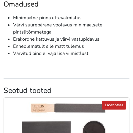
Omadused
Minimaalne pinna ettevalmistus
Värvi suurepärane voolavus minimaalsete
pintslitõmmetega
Erakordne kattuvus ja värvi vastupidavus
Enneolematult sile matt tulemus
Värvitud pind ei vaja lisa viimistlust
Seotud tooted
Laost otsas