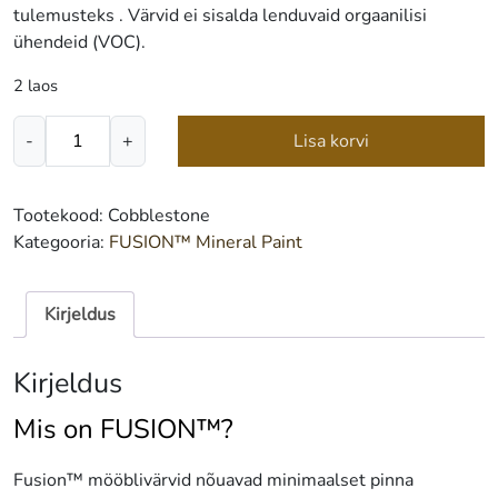
tulemusteks . Värvid ei sisalda lenduvaid orgaanilisi
ühendeid (VOC).
2 laos
FUSION™
-
+
Lisa korvi
Mineral
Paint
Cobblestone
Tootekood:
Cobblestone
500
Kategooria:
FUSION™ Mineral Paint
ml
kogus
Kirjeldus
Kirjeldus
Mis on FUSION™?
Fusion™ mööblivärvid nõuavad minimaalset pinna