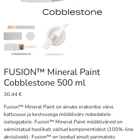
FUSION™ Mineral Paint
Cobblestone 500 ml
30.44
€
Fusion™ Mineral Paint on ainuke erakordse värvi,
kattuvuse ja kestvusega mööblivärv nobedatele
isetegijatele. Fusion™ Mineral Paint mööblivärvid on
valmistatud hoolikalt valitud komponentidest (100%-line
akrüülvaik)- Fusion™ on loodud ainult parimateks