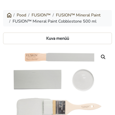
Mineral
Paint
Pood
FUSION™
FUSION™ Mineral Paint
FUSION™ Mineral Paint Cobblestone 500 ml
Cobblestone
500
Kuva menüü
ml