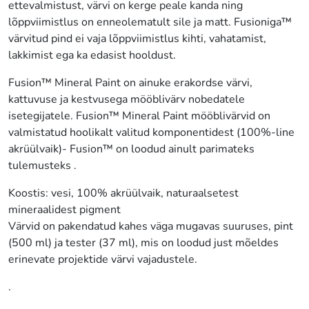
ettevalmistust, värvi on kerge peale kanda ning
lõppviimistlus on enneolematult sile ja matt. Fusioniga™
värvitud pind ei vaja lõppviimistlus kihti, vahatamist,
lakkimist ega ka edasist hooldust.
Fusion™ Mineral Paint on ainuke erakordse värvi,
kattuvuse ja kestvusega mööblivärv nobedatele
isetegijatele. Fusion™ Mineral Paint mööblivärvid on
valmistatud hoolikalt valitud komponentidest (100%-line
akrüülvaik)- Fusion™ on loodud ainult parimateks
tulemusteks .
Koostis: vesi, 100% akrüülvaik, naturaalsetest
mineraalidest pigment
Värvid on pakendatud kahes väga mugavas suuruses, pint
(500 ml) ja tester (37 ml), mis on loodud just mõeldes
erinevate projektide värvi vajadustele.
.