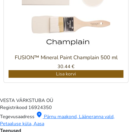
FUSION™ Mineral Paint Champlain 500 ml
30.44
€
Lisa korvi
VESTA VÄRKSTUBA OÜ
Registrikood
16924350
location_on
Tegevusaadress
Pärnu maakond, Lääneranna vald,
Petaaluse küla, Aasa
Teenused