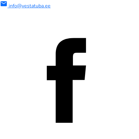
mail
info@vestatuba.ee