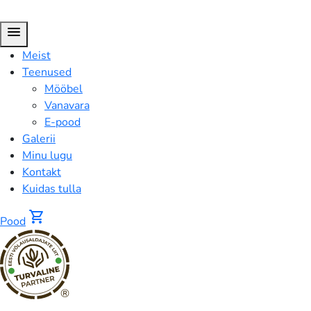
menu
Meist
Teenused
Mööbel
Vanavara
E-pood
Galerii
Minu lugu
Kontakt
Kuidas tulla
shopping_cart
Pood
®
FUSION™