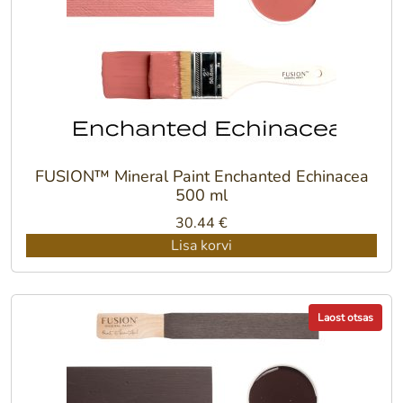
FUSION™ Mineral Paint Enchanted Echinacea
500 ml
30.44
€
Lisa korvi
Laost otsas