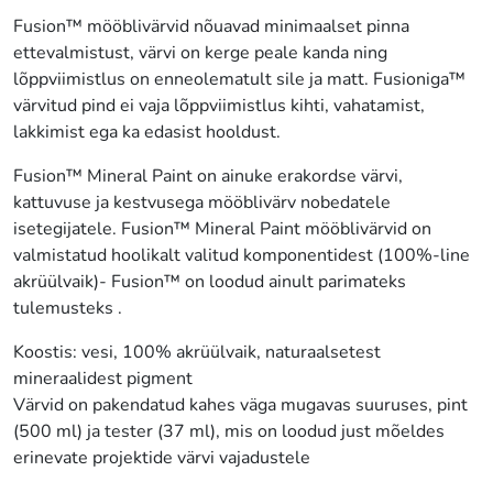
Fusion™ mööblivärvid nõuavad minimaalset pinna
ettevalmistust, värvi on kerge peale kanda ning
lõppviimistlus on enneolematult sile ja matt. Fusioniga™
värvitud pind ei vaja lõppviimistlus kihti, vahatamist,
lakkimist ega ka edasist hooldust.
Fusion™ Mineral Paint on ainuke erakordse värvi,
kattuvuse ja kestvusega mööblivärv nobedatele
isetegijatele. Fusion™ Mineral Paint mööblivärvid on
valmistatud hoolikalt valitud komponentidest (100%-line
akrüülvaik)- Fusion™ on loodud ainult parimateks
tulemusteks .
Koostis: vesi, 100% akrüülvaik, naturaalsetest
mineraalidest pigment
Värvid on pakendatud kahes väga mugavas suuruses, pint
(500 ml) ja tester (37 ml), mis on loodud just mõeldes
erinevate projektide värvi vajadustele