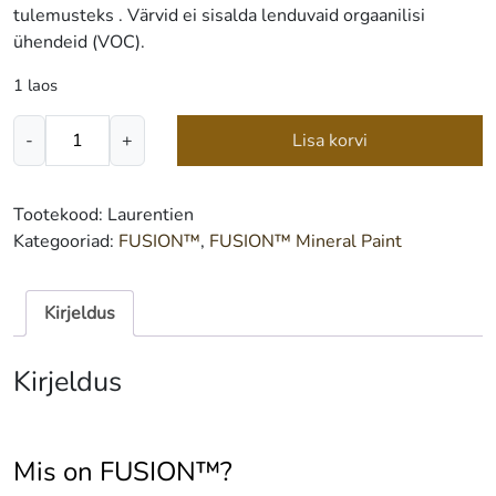
tulemusteks . Värvid ei sisalda lenduvaid orgaanilisi
ühendeid (VOC).
1 laos
FUSION™
-
+
Lisa korvi
Mineral
Paint
Laurentien
Tootekood:
Laurentien
500
Kategooriad:
FUSION™
,
FUSION™ Mineral Paint
ml
kogus
Kirjeldus
Kirjeldus
Mis on FUSION™?