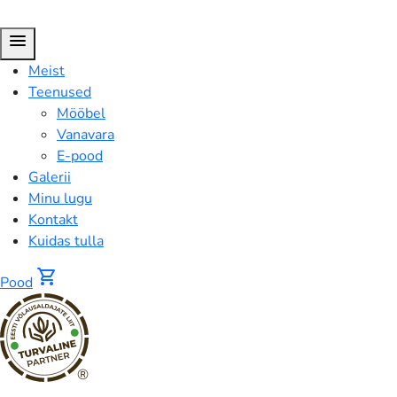
menu
Meist
Teenused
Mööbel
Vanavara
E-pood
Galerii
Minu lugu
Kontakt
Kuidas tulla
shopping_cart
Pood
®
FUSION™