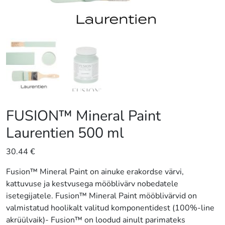
FUSION™ Mineral Paint
Laurentien 500 ml
30.44
€
Fusion™ Mineral Paint on ainuke erakordse värvi,
kattuvuse ja kestvusega mööblivärv nobedatele
isetegijatele. Fusion™ Mineral Paint mööblivärvid on
valmistatud hoolikalt valitud komponentidest (100%-line
akrüülvaik)- Fusion™ on loodud ainult parimateks