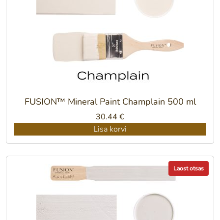
FUSION™ Mineral Paint Champlain 500 ml
30.44
€
Lisa korvi
Laost otsas