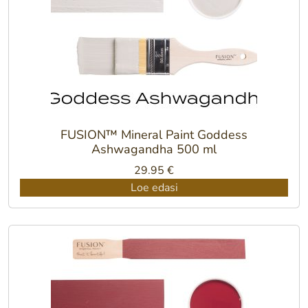
FUSION™ Mineral Paint Goddess
Ashwagandha 500 ml
29.95
€
Loe edasi