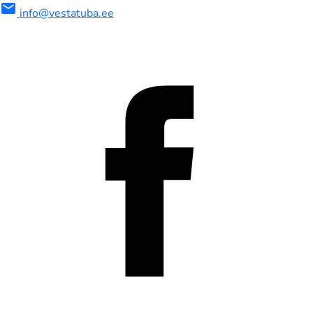
mail
info@vestatuba.ee