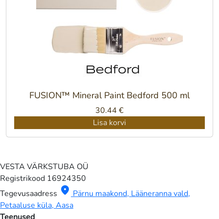
FUSION™ Mineral Paint Bedford 500 ml
30.44
€
Lisa korvi
VESTA VÄRKSTUBA OÜ
Registrikood
16924350
location_on
Tegevusaadress
Pärnu maakond, Lääneranna vald,
Petaaluse küla, Aasa
Teenused