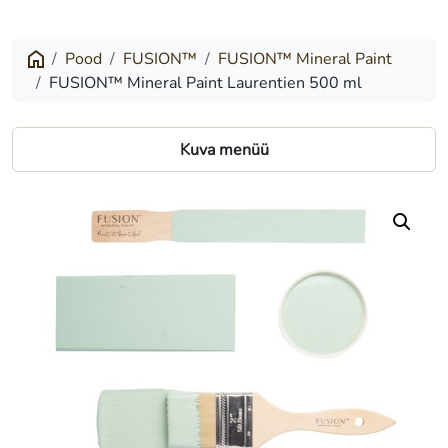
Mineral
Paint
Pood
FUSION™
FUSION™ Mineral Paint
FUSION™ Mineral Paint Laurentien 500 ml
Laurentien
500
Kuva menüü
ml