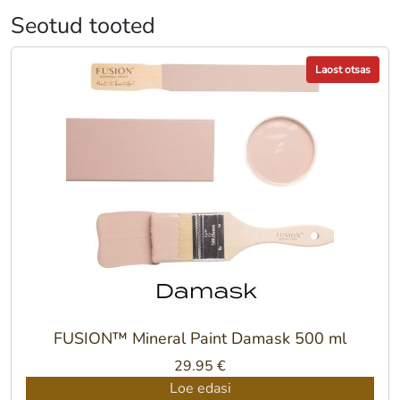
Seotud tooted
Laost otsas
FUSION™ Mineral Paint Damask 500 ml
29.95
€
Loe edasi