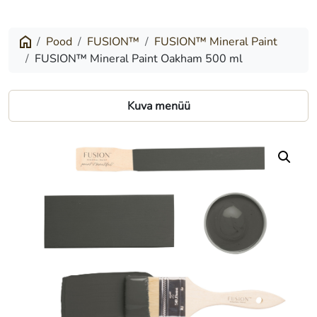
Mineral
Paint
Pood
FUSION™
FUSION™ Mineral Paint
FUSION™ Mineral Paint Oakham 500 ml
Oakham
500
Kuva menüü
ml