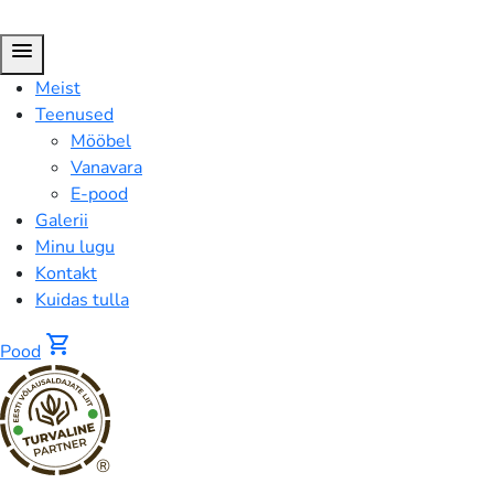
menu
Meist
Teenused
Mööbel
Vanavara
E-pood
Galerii
Minu lugu
Kontakt
Kuidas tulla
shopping_cart
Pood
®
FUSION™