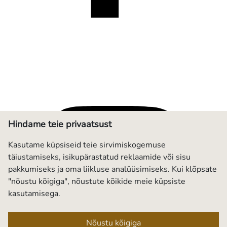
Hindame teie privaatsust
Kasutame küpsiseid teie sirvimiskogemuse
täiustamiseks, isikupärastatud reklaamide või sisu
pakkumiseks ja oma liikluse analüüsimiseks. Kui klõpsate
"nõustu kõigiga", nõustute kõikide meie küpsiste
kasutamisega.
Nõustu kõigiga