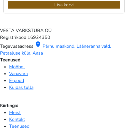
Lisa korvi
VESTA VÄRKSTUBA OÜ
Registrikood
16924350
location_on
Tegevusaadress
Pärnu maakond, Lääneranna vald,
Petaaluse küla, Aasa
Teenused
Mööbel
Vanavara
E-pood
Kuidas tulla
Kiirlingid
Meist
Kontakt
Teenused