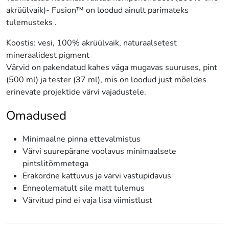
akrüülvaik)- Fusion™ on loodud ainult parimateks
tulemusteks .
Koostis: vesi, 100% akrüülvaik, naturaalsetest
mineraalidest pigment
Värvid on pakendatud kahes väga mugavas suuruses, pint
(500 ml) ja tester (37 ml), mis on loodud just mõeldes
erinevate projektide värvi vajadustele.
Omadused
Minimaalne pinna ettevalmistus
Värvi suurepärane voolavus minimaalsete
pintslitõmmetega
Erakordne kattuvus ja värvi vastupidavus
Enneolematult sile matt tulemus
Värvitud pind ei vaja lisa viimistlust