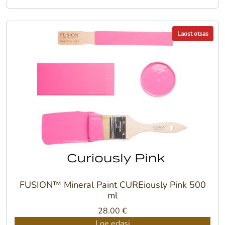
Laost otsas
FUSION™ Mineral Paint CUREiously Pink 500
ml
28.00
€
Loe edasi