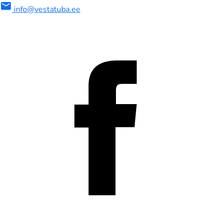
mail
info@vestatuba.ee