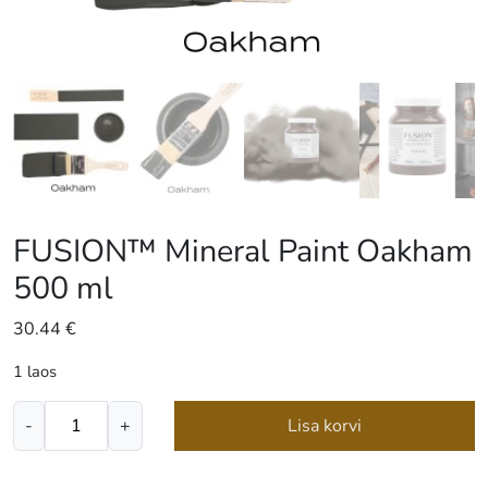
FUSION™ Mineral Paint Oakham
500 ml
30.44
€
1 laos
FUSION™
-
+
Lisa korvi
Mineral
Paint