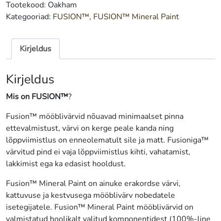
Oakham
Tootekood:
Oakham
500
Kategooriad:
FUSION™
,
FUSION™ Mineral Paint
ml
kogus
Kirjeldus
Kirjeldus
Mis on FUSION™
?
Fusion™ mööblivärvid nõuavad minimaalset pinna
ettevalmistust, värvi on kerge peale kanda ning
lõppviimistlus on enneolematult sile ja matt. Fusioniga™
värvitud pind ei vaja lõppviimistlus kihti, vahatamist,
lakkimist ega ka edasist hooldust.
Fusion™ Mineral Paint on ainuke erakordse värvi,
kattuvuse ja kestvusega mööblivärv nobedatele
isetegijatele. Fusion™ Mineral Paint mööblivärvid on
valmistatud hoolikalt valitud komponentidest (100%-line