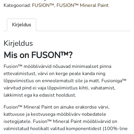
500
Kategooriad:
FUSION™
,
FUSION™ Mineral Paint
ml
kogus
Kirjeldus
Kirjeldus
Mis on FUS
ON™?
Fusion™ mööblivärvid nõuavad minimaalset pinna
ettevalmistust, värvi on kerge peale kanda ning
lõppviimistlus on enneolematult sile ja matt. Fusioniga™
värvitud pind ei vaja lõppviimistlus kihti, vahatamist,
lakkimist ega ka edasist hooldust.
Fusion™ Mineral Paint on ainuke erakordse värvi,
kattuvuse ja kestvusega mööblivärv nobedatele
isetegijatele. Fusion™ Mineral Paint mööblivärvid on
valmistatud hoolikalt valitud komponentidest (100%-line