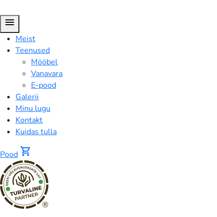
menu
Meist
Teenused
Mööbel
Vanavara
E-pood
Galerii
Minu lugu
Kontakt
Kuidas tulla
shopping_cart
Pood
®
FUSION™