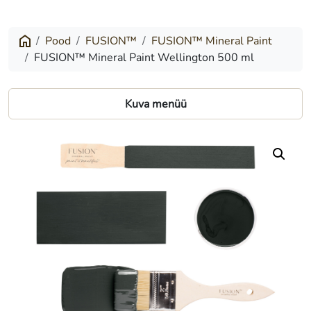
Mineral
Paint
Pood
FUSION™
FUSION™ Mineral Paint
FUSION™ Mineral Paint Wellington 500 ml
Wellington
500
Kuva menüü
ml