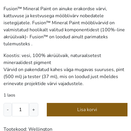
Fusion™ Mineral Paint on ainuke erakordse värvi,
kattuvuse ja kestvusega mööblivärv nobedatele
isetegijatele. Fusion™ Mineral Paint mööblivärvid on
valmistatud hoolikalt valitud komponentidest (100%-line
akrüülvaik)- Fusion™ on loodud ainult parimateks
tulemusteks .
Koostis: vesi, 100% akrüülvaik, naturaalsetest
mineraalidest pigment
Värvid on pakendatud kahes väga mugavas suuruses, pint
(500 ml) ja tester (37 ml), mis on loodud just mõeldes
erinevate projektide värvi vajadustele.
1 laos
FUSION™
-
+
Lisa korvi
Mineral
Paint
Wellington
Tootekood:
Wellington