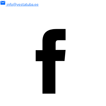
mail
info@vestatuba.ee