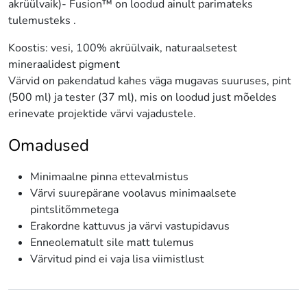
akrüülvaik)- Fusion™ on loodud ainult parimateks
tulemusteks .
Koostis: vesi, 100% akrüülvaik, naturaalsetest
mineraalidest pigment
Värvid on pakendatud kahes väga mugavas suuruses, pint
(500 ml) ja tester (37 ml), mis on loodud just mõeldes
erinevate projektide värvi vajadustele.
Omadused
Minimaalne pinna ettevalmistus
Värvi suurepärane voolavus minimaalsete
pintslitõmmetega
Erakordne kattuvus ja värvi vastupidavus
Enneolematult sile matt tulemus
Värvitud pind ei vaja lisa viimistlust