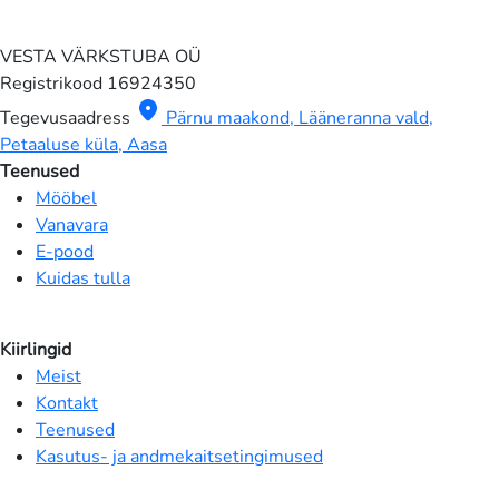
VESTA VÄRKSTUBA OÜ
Registrikood
16924350
location_on
Tegevusaadress
Pärnu maakond, Lääneranna vald,
Petaaluse küla, Aasa
Teenused
Mööbel
Vanavara
E-pood
Kuidas tulla
Kiirlingid
Meist
Kontakt
Teenused
Kasutus- ja andmekaitsetingimused