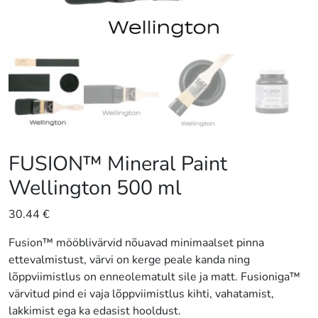
FUSION™ Mineral Paint
Wellington 500 ml
30.44
€
Fusion™ mööblivärvid nõuavad minimaalset pinna
ettevalmistust, värvi on kerge peale kanda ning
lõppviimistlus on enneolematult sile ja matt. Fusioniga™
värvitud pind ei vaja lõppviimistlus kihti, vahatamist,
lakkimist ega ka edasist hooldust.