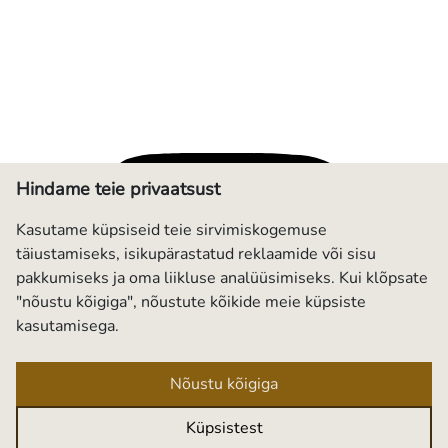
Hindame teie privaatsust
Kasutame küpsiseid teie sirvimiskogemuse
täiustamiseks, isikupärastatud reklaamide või sisu
pakkumiseks ja oma liikluse analüüsimiseks. Kui klõpsate
"nõustu kõigiga", nõustute kõikide meie küpsiste
kasutamisega.
Nõustu kõigiga
Küpsistest