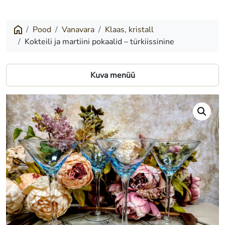
ja
martiini
Pood
Vanavara
Klaas, kristall
Kokteili ja martiini pokaalid – türkiissinine
pokaalid
–
Kuva menüü
türkiissinine