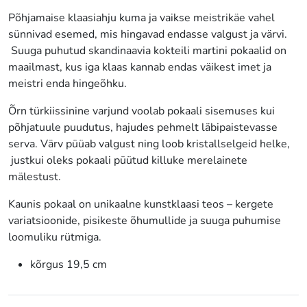
Põhjamaise klaasiahju kuma ja vaikse meistrikäe vahel
sünnivad esemed, mis hingavad endasse valgust ja värvi.
Suuga puhutud skandinaavia kokteili martini pokaalid on
maailmast, kus iga klaas kannab endas väikest imet ja
meistri enda hingeõhku.
Õrn türkiissinine varjund voolab pokaali sisemuses kui
põhjatuule puudutus, hajudes pehmelt läbipaistevasse
serva. Värv püüab valgust ning loob kristallselgeid helke,
justkui oleks pokaali püütud killuke merelainete
mälestust.
Kaunis pokaal on unikaalne kunstklaasi teos – kergete
variatsioonide, pisikeste õhumullide ja suuga puhumise
loomuliku rütmiga.
kõrgus 19,5 cm