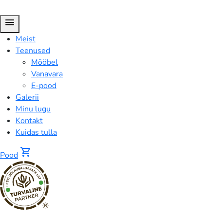
menu
Meist
Teenused
Mööbel
Vanavara
E-pood
Galerii
Minu lugu
Kontakt
Kuidas tulla
shopping_cart
Pood
®
Kokteili