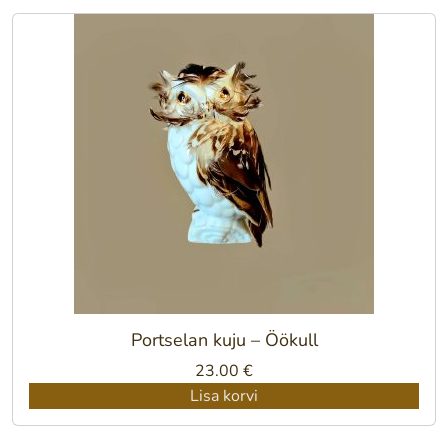
Portselan kuju – Öökull
23.00
€
Lisa korvi