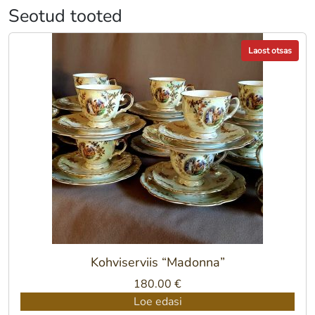
Seotud tooted
Laost otsas
Kohviserviis “Madonna”
180.00
€
Loe edasi