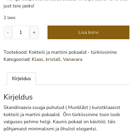
just teie jaoks!
2 laos
Kokteili
-
+
Lisa korvi
ja
martiini
pokaalid
Tootekood:
Kokteili ja martiini pokaalid - türkiissinine
-
Kategooriad:
Klaas, kristall
,
Vanavara
türkiissinine
kogus
Kirjeldus
Kirjeldus
Skandinaavia suuga puhutud ( Munblåst ) kunstklaasist
kokteili ja martini pokaalid. Õrn türkiissinine toon loob
valguses pehme helgi. Kaunis pokaal on käsitöö, täis
põhjamaist minimalismi ja õhulist elegantsi.