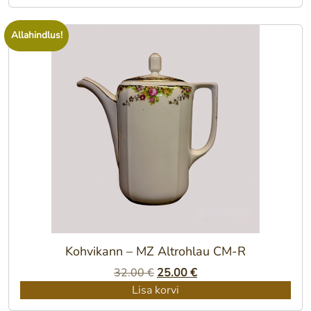
Allahindlus!
Kohvikann – MZ Altrohlau CM-R
Algne
Praegune
32.00
€
25.00
€
hind
hind
Lisa korvi
oli:
on: