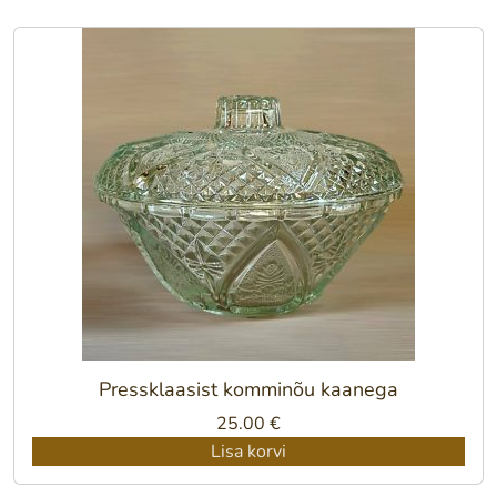
32.00 €.
25.00 €.
Pressklaasist komminõu kaanega
25.00
€
Lisa korvi