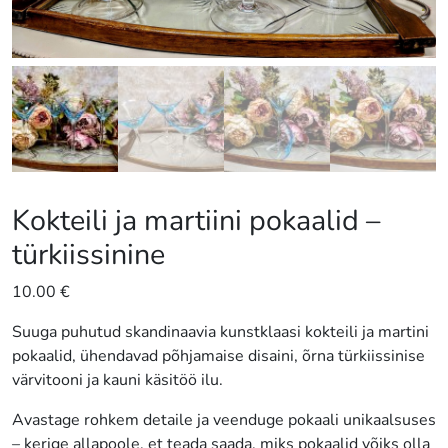
Kokteili ja martiini pokaalid –
türkiissinine
10.00
€
Suuga puhutud skandinaavia kunstklaasi kokteili ja martini
pokaalid, ühendavad põhjamaise disaini, õrna türkiissinise
värvitooni ja kauni käsitöö ilu.
Avastage rohkem detaile ja veenduge pokaali unikaalsuses
– kerige allapoole, et teada saada, miks pokaalid võiks olla