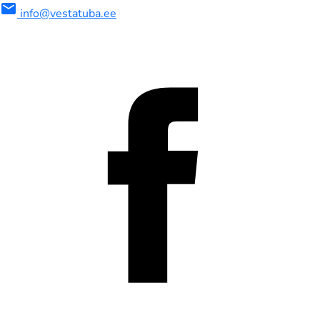
mail
info@vestatuba.ee