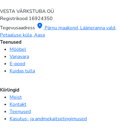
VESTA VÄRKSTUBA OÜ
Registrikood
16924350
location_on
Tegevusaadress
Pärnu maakond, Lääneranna vald,
Petaaluse küla, Aasa
Teenused
Mööbel
Vanavara
E-pood
Kuidas tulla
Kiirlingid
Meist
Kontakt
Teenused
Kasutus- ja andmekaitsetingimused