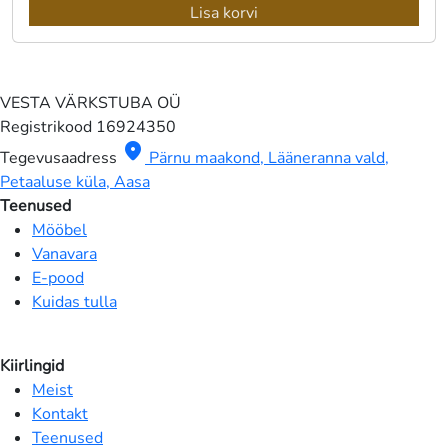
Lisa korvi
VESTA VÄRKSTUBA OÜ
Registrikood
16924350
location_on
Tegevusaadress
Pärnu maakond, Lääneranna vald,
Petaaluse küla, Aasa
Teenused
Mööbel
Vanavara
E-pood
Kuidas tulla
Kiirlingid
Meist
Kontakt
Teenused