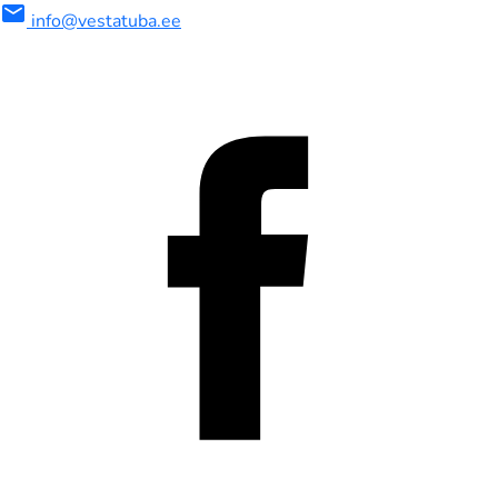
mail
info@vestatuba.ee