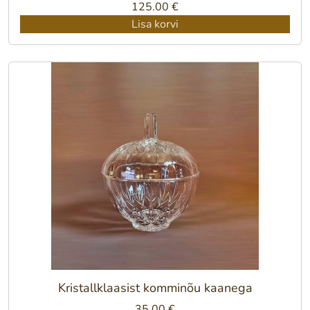
125.00
€
Lisa korvi
Kristallklaasist komminõu kaanega
35.00
€