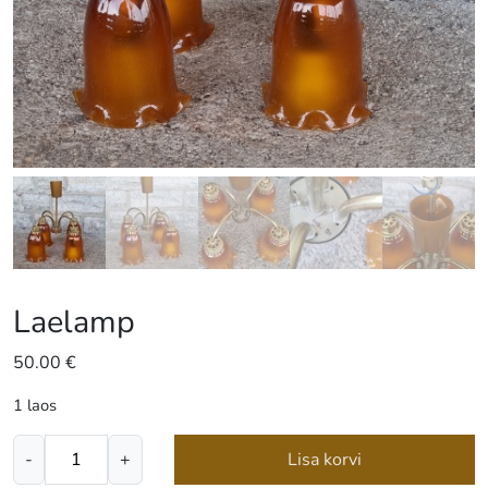
Laelamp
50.00
€
1 laos
Laelamp
-
+
Lisa korvi
kogus