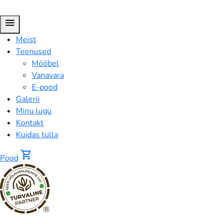
menu
Meist
Teenused
Mööbel
Vanavara
E-pood
Galerii
Minu lugu
Kontakt
Kuidas tulla
shopping_cart
Pood
®
Laelamp