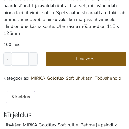
haardesõbralik ja avaldab ühtlast survet, mis vähendab
pinna läbi lihvimise ohtu. Spetsiaalne stearaatkate takistab
ummistumist. Sobib nii kuivaks kui märjaks lihvimiseks.
Hind on ühe käsna kohta. Ühe käsna mõõtmed on 115 x
125mm
100 laos
Lihvkäsn
-
+
Lisa korvi
MIRKA
Goldflex
Soft
Kategooriad:
MIRKA Goldflex Soft lihvkäsn
,
Töövahendid
P150
kogus
Kirjeldus
Kirjeldus
Lihvkäsn MIRKA Goldflex Soft rullis. Pehme ja paindlik