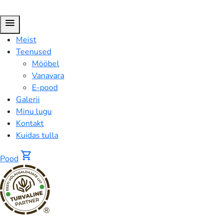
menu
Meist
Teenused
Mööbel
Vanavara
E-pood
Galerii
Minu lugu
Kontakt
Kuidas tulla
shopping_cart
Pood
®
Lihvkäsn