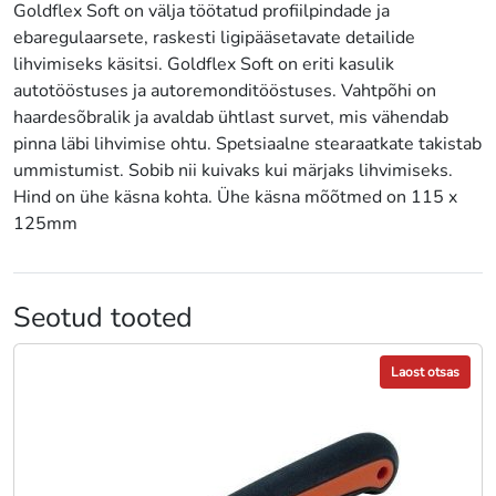
Goldflex Soft on välja töötatud profiilpindade ja
ebaregulaarsete, raskesti ligipääsetavate detailide
lihvimiseks käsitsi. Goldflex Soft on eriti kasulik
autotööstuses ja autoremonditööstuses. Vahtpõhi on
haardesõbralik ja avaldab ühtlast survet, mis vähendab
pinna läbi lihvimise ohtu. Spetsiaalne stearaatkate takistab
ummistumist. Sobib nii kuivaks kui märjaks lihvimiseks.
Hind on ühe käsna kohta. Ühe käsna mõõtmed on 115 x
125mm
Seotud tooted
Laost otsas