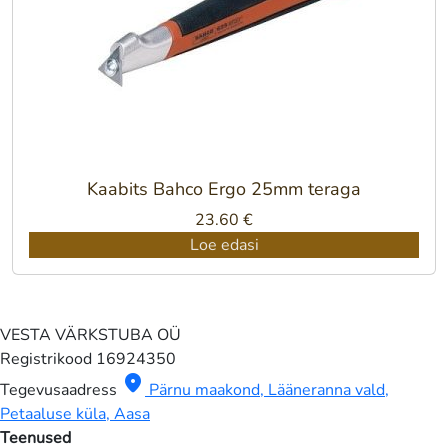
Kaabits Bahco Ergo 25mm teraga
23.60
€
Loe edasi
VESTA VÄRKSTUBA OÜ
Registrikood
16924350
location_on
Tegevusaadress
Pärnu maakond, Lääneranna vald,
Petaaluse küla, Aasa
Teenused