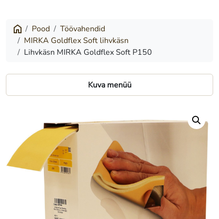
MIRKA
Goldflex
Pood
Töövahendid
MIRKA Goldflex Soft lihvkäsn
Soft
Lihvkäsn MIRKA Goldflex Soft P150
P150
Kuva menüü