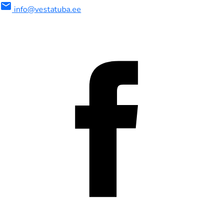
mail
info@vestatuba.ee