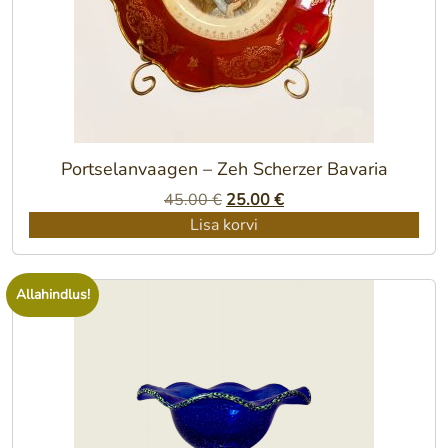
Portselanvaagen – Zeh Scherzer Bavaria
Algne
Praegune
45.00
€
25.00
€
hind
hind
Lisa korvi
oli:
on:
45.00 €.
25.00 €.
Allahindlus!