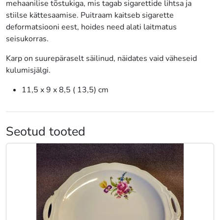
mehaanilise tõstukiga, mis tagab sigarettide lihtsa ja
stiilse kättesaamise. Puitraam kaitseb sigarette
deformatsiooni eest, hoides need alati laitmatus
seisukorras.
Karp on suurepäraselt säilinud, näidates vaid väheseid
kulumisjälgi.
11,5 x 9 x 8,5 ( 13,5) cm
Seotud tooted