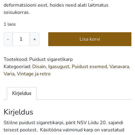
deformatsiooni eest, hoides need alati laitmatus
seisukorras.
1 laos
Puidust
-
+
Lisa korvi
sigaretikarp
-
(NSVL)
Tootekood:
Puidust sigaretikarp
kogus
Kategooriad:
Disain
,
Igasugust
,
Puidust esemed
,
Vanavara
,
Varia
,
Vintage ja retro
Kirjeldus
Kirjeldus
Stiilne puidust sigaretikarpi, pärit NSV Liidu 20. sajandi
teisest poolest. Käsitööna valminud karp on varustatud