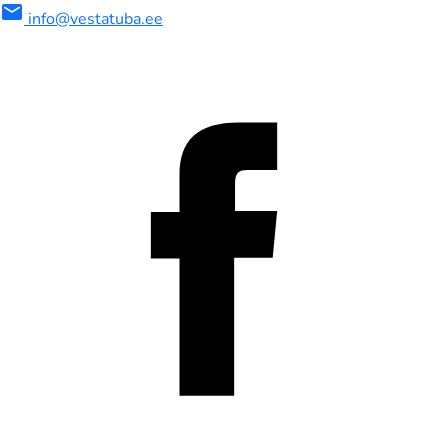
mail
info@vestatuba.ee