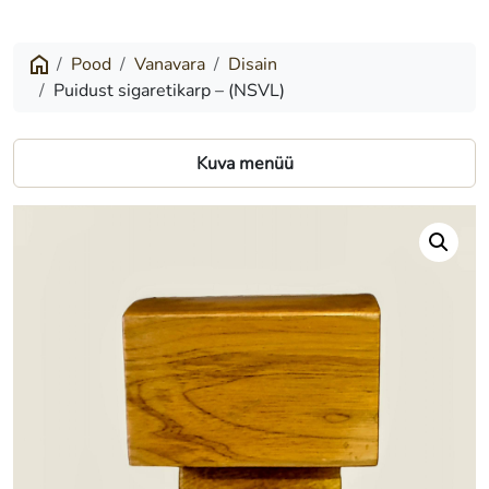
sigaretikarp
–
Pood
Vanavara
Disain
Puidust sigaretikarp – (NSVL)
(NSVL)
Kuva menüü