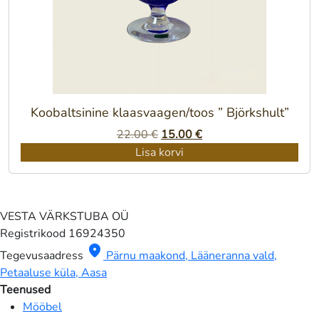
Koobaltsinine klaasvaagen/toos ” Björkshult”
Algne
Praegune
22.00
€
15.00
€
hind
hind
Lisa korvi
oli:
on:
22.00 €.
15.00 €.
VESTA VÄRKSTUBA OÜ
Registrikood
16924350
location_on
Tegevusaadress
Pärnu maakond, Lääneranna vald,
Petaaluse küla, Aasa
Teenused
Mööbel