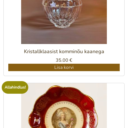
Kristallklaasist komminõu kaanega
35.00
€
Lisa korvi
Allahindlus!