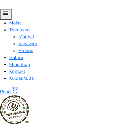
menu
Meist
Teenused
Mööbel
Vanavara
E-pood
Galerii
Minu lugu
Kontakt
Kuidas tulla
shopping_cart
Pood
®
Puidust