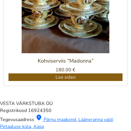
Kohviserviis “Madonna”
180.00
€
Loe edasi
VESTA VÄRKSTUBA OÜ
Registrikood
16924350
location_on
Tegevusaadress
Pärnu maakond, Lääneranna vald,
Petaaluse küla, Aasa