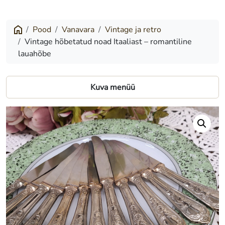
hõbetatud
noad
Pood
Vanavara
Vintage ja retro
Vintage hõbetatud noad Itaaliast – romantiline
Itaaliast
lauahõbe
–
romantiline
Kuva menüü
lauahõbe