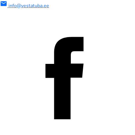
mail
info@vestatuba.ee