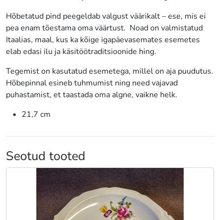
Hõbetatud pind peegeldab valgust väärikalt – ese, mis ei
pea enam tõestama oma väärtust. Noad on valmistatud
Itaalias, maal, kus ka kõige igapäevasemates esemetes
elab edasi ilu ja käsitöötraditsioonide hing.
Tegemist on kasutatud esemetega, millel on aja puudutus.
Hõbepinnal esineb tuhmumist ning need vajavad
puhastamist, et taastada oma algne, vaikne helk.
21,7 cm
Seotud tooted