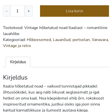
Vintage
-
+
Lisa korvi
hõbetatud
noad
Itaaliast
Tootekood:
Vintage hõbetatud noad Itaaliast – romantiline
–
lauahõbe
romantiline
Kategooriad:
Hõbeesemed
,
Lauanõud, portselan
,
Vanavara
,
lauahõbe
Vintage ja retro
kogus
Kirjeldus
Kirjeldus
Itaalia hõbetatud noad – vaiksed tunnistajad pikkadel
õhtusöökidel, kus aeg näib liikuvat aeglasemalt ja igal
hetkel on oma kaal. Noa käepidemel ehib õrn, rokokoost
inspireeritud ornamentika, justkui oleks iga joon sinna
kantud kannatlikkuse ja ilumeelt austava käega.