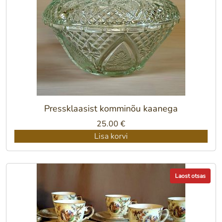
Pressklaasist komminõu kaanega
25.00
€
Lisa korvi
Laost otsas