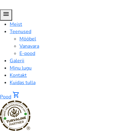
menu
Meist
Teenused
Mööbel
Vanavara
E-pood
Galerii
Minu lugu
Kontakt
Kuidas tulla
shopping_cart
Pood
®
Vintage