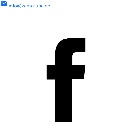
mail
info@vestatuba.ee
maalne
imaalne