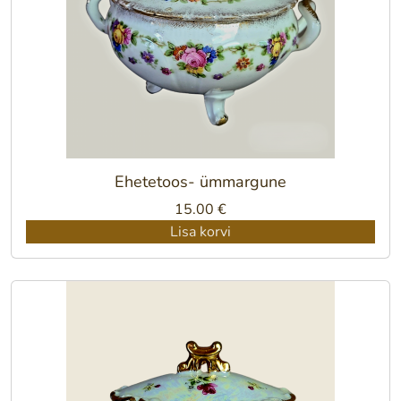
Ehetetoos- ümmargune
15.00
€
Lisa korvi