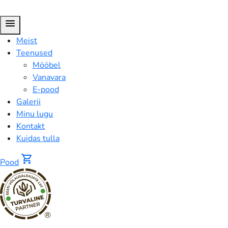
menu
Meist
Teenused
Mööbel
Vanavara
E-pood
Galerii
Minu lugu
Kontakt
Kuidas tulla
shopping_cart
Pood
®
Pood