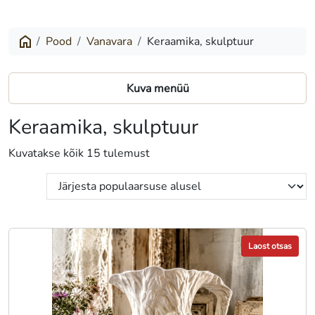
Pood
Vanavara
Keraamika, skulptuur
Kuva menüü
Keraamika, skulptuur
Sorteeritud
Kuvatakse kõik 15 tulemust
populaarsuse
järgi
Laost otsas