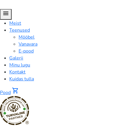
menu
Meist
Teenused
Mööbel
Vanavara
E-pood
Galerii
Minu lugu
Kontakt
Kuidas tulla
shopping_cart
Pood
®
Pood