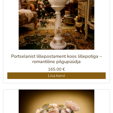
Portselanist lillepostament koos lillepotiga –
romantiline pilgupüüdja
165.00
€
Lisa korvi