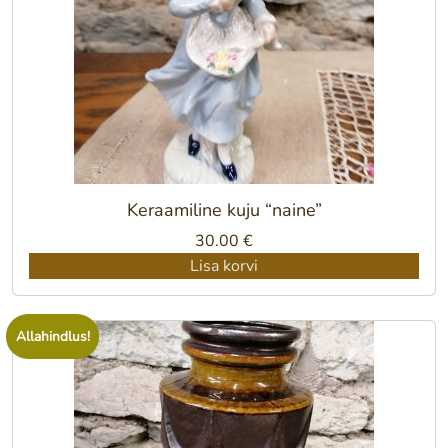
Keraamiline kuju “naine”
30.00
€
Lisa korvi
Allahindlus!