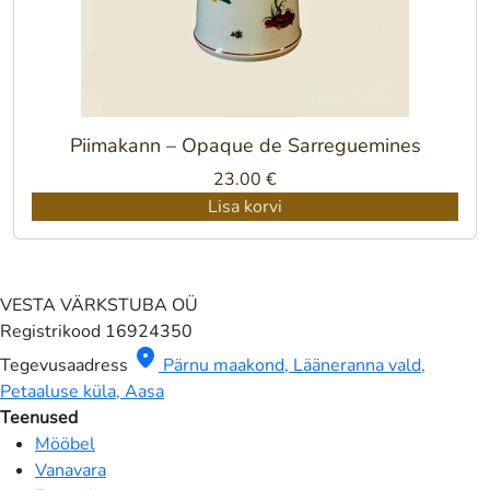
Piimakann – Opaque de Sarreguemines
23.00
€
Lisa korvi
VESTA VÄRKSTUBA OÜ
Registrikood
16924350
location_on
Tegevusaadress
Pärnu maakond, Lääneranna vald,
Petaaluse küla, Aasa
Teenused
Mööbel
Vanavara