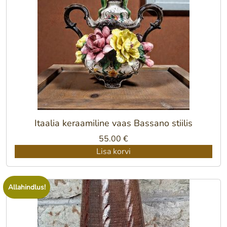
Itaalia keraamiline vaas Bassano stiilis
55.00
€
Lisa korvi
Allahindlus!