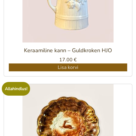
Keraamiline kann – Guldkroken HJO
17.00
€
Lisa korvi
Allahindlus!