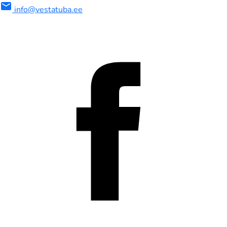
mail
info@vestatuba.ee
maalne
imaalne