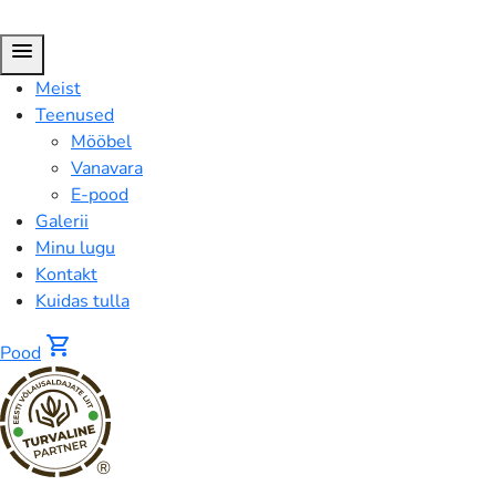
menu
Meist
Teenused
Mööbel
Vanavara
E-pood
Galerii
Minu lugu
Kontakt
Kuidas tulla
shopping_cart
Pood
®
Pood