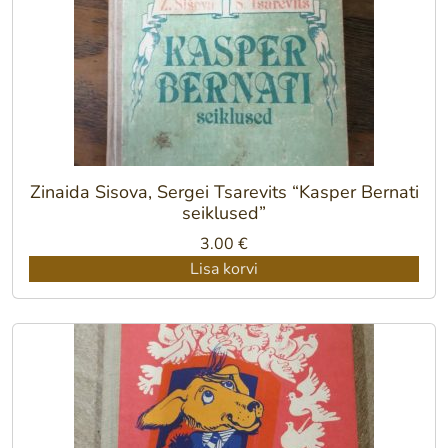
Zinaida Sisova, Sergei Tsarevits “Kasper Bernati
seiklused”
3.00
€
Lisa korvi