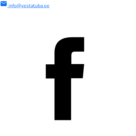
mail
info@vestatuba.ee
maalne
imaalne