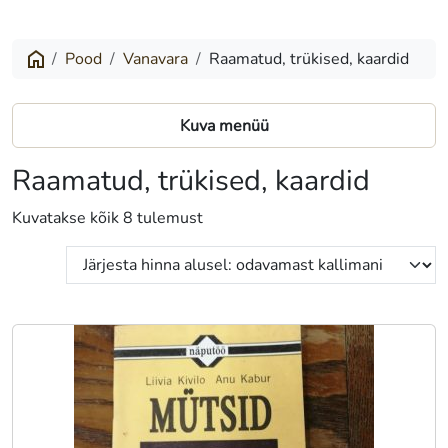
Pood
Vanavara
Raamatud, trükised, kaardid
Kuva menüü
Raamatud, trükised, kaardid
Sorditud
Kuvatakse kõik 8 tulemust
hinna
järgi:
madalast
kõrgeni