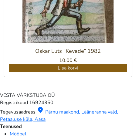
Oskar Luts “Kevade” 1982
10.00
€
Lisa korvi
VESTA VÄRKSTUBA OÜ
Registrikood
16924350
location_on
Tegevusaadress
Pärnu maakond, Lääneranna vald,
Petaaluse küla, Aasa
Teenused
Mööbel