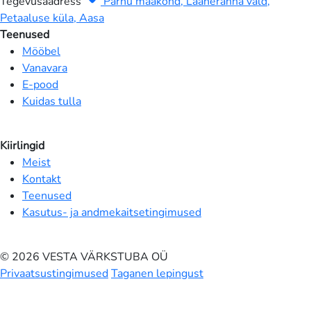
Tegevusaadress
Pärnu maakond, Lääneranna vald,
Petaaluse küla, Aasa
Teenused
Mööbel
Vanavara
E-pood
Kuidas tulla
Kiirlingid
Meist
Kontakt
Teenused
Kasutus- ja andmekaitsetingimused
© 2026 VESTA VÄRKSTUBA OÜ
Privaatsustingimused
Taganen lepingust