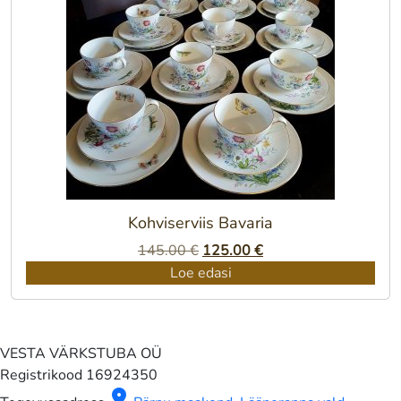
Kohviserviis Bavaria
Algne
Praegune
145.00
€
125.00
€
hind
hind
Loe edasi
oli:
on:
145.00 €.
125.00 €.
VESTA VÄRKSTUBA OÜ
Registrikood
16924350
location_on