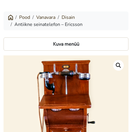
seinatelefon
–
Pood
Vanavara
Disain
Antiikne seinatelefon – Ericsson
Ericsson
Kuva menüü