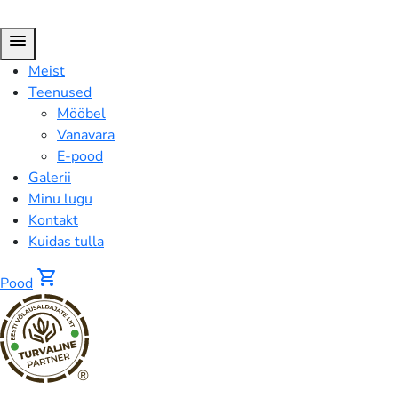
menu
Meist
Teenused
Mööbel
Vanavara
E-pood
Galerii
Minu lugu
Kontakt
Kuidas tulla
shopping_cart
Pood
®
Antiikne