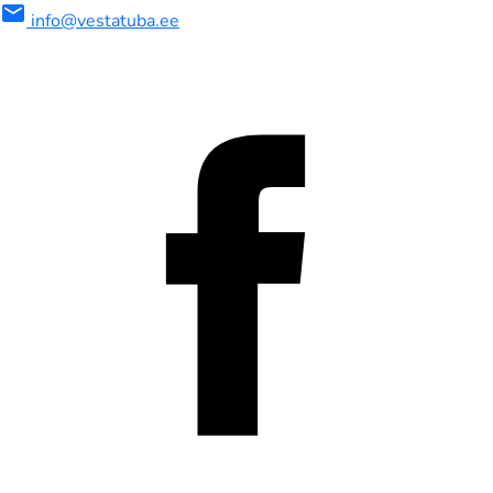
mail
info@vestatuba.ee