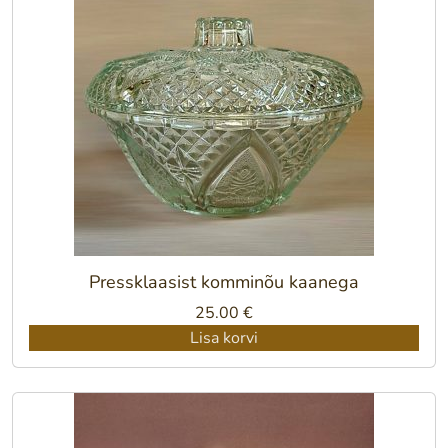
Pressklaasist komminõu kaanega
25.00
€
Lisa korvi