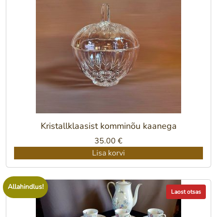
Kristallklaasist komminõu kaanega
35.00
€
Lisa korvi
Allahindlus!
Laost otsas