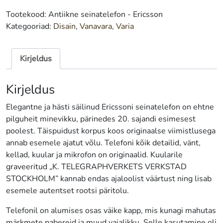
Tootekood:
Antiikne seinatelefon - Ericsson
Kategooriad:
Disain
,
Vanavara
,
Varia
Kirjeldus
Kirjeldus
Elegantne ja hästi säilinud Ericssoni seinatelefon on ehtne
pilguheit minevikku, pärinedes 20. sajandi esimesest
poolest. Täispuidust korpus koos originaalse viimistlusega
annab esemele ajatut võlu. Telefoni kõik detailid, vänt,
kellad, kuular ja mikrofon on originaalid. Kuularile
graveeritud „K. TELEGRAPHVERKETS VERKSTAD
STOCKHOLM” kannab endas ajaloolist väärtust ning lisab
esemele autentset rootsi päritolu.
Telefonil on alumises osas väike kapp, mis kunagi mahutas
märkmete pabereid ja muud vajalikku. Selle kasutamine oli