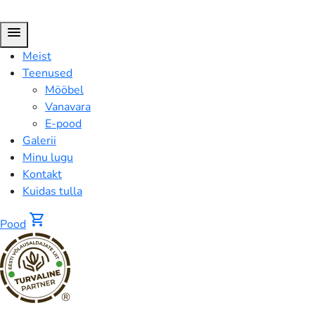
menu
Meist
Teenused
Mööbel
Vanavara
E-pood
Galerii
Minu lugu
Kontakt
Kuidas tulla
shopping_cart
Pood
®
Kohviserviis