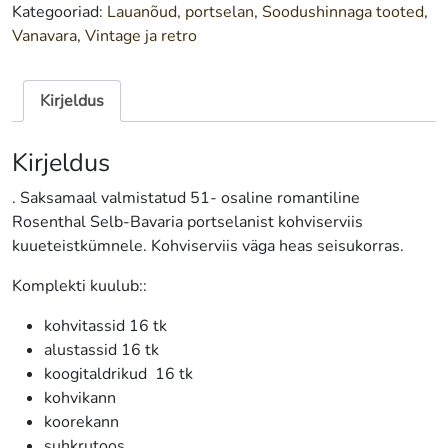
kogus
Kategooriad:
Lauanõud, portselan
,
Soodushinnaga tooted
,
Vanavara
,
Vintage ja retro
Kirjeldus
Kirjeldus
. Saksamaal valmistatud 51- osaline romantiline
Rosenthal Selb-Bavaria portselanist kohviserviis
kuueteistkümnele. Kohviserviis väga heas seisukorras.
Komplekti kuulub::
kohvitassid 16 tk
alustassid 16 tk
koogitaldrikud 16 tk
kohvikann
koorekann
suhkrutoos