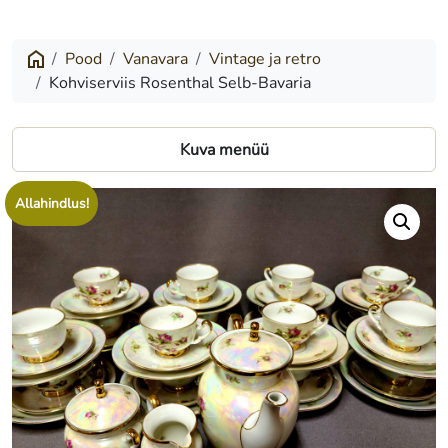
Rosenthal
Selb-
Pood
Vanavara
Vintage ja retro
Kohviserviis Rosenthal Selb-Bavaria
Bavaria
Kuva menüü
Allahindlus!