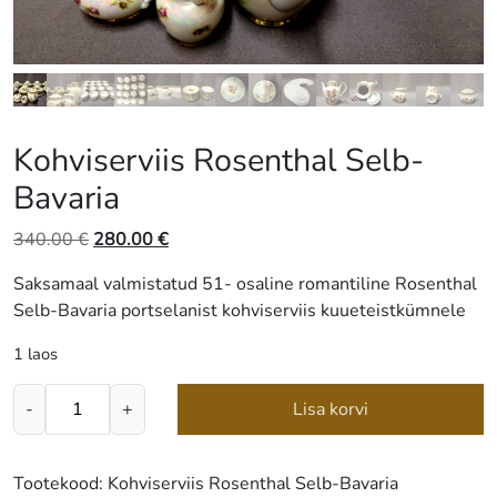
Kohviserviis Rosenthal Selb-
Bavaria
Algne
Praegune
340.00
€
280.00
€
hind
hind
Saksamaal valmistatud 51- osaline romantiline Rosenthal
oli:
on:
Selb-Bavaria portselanist kohviserviis kuueteistkümnele
340.00 €.
280.00 €.
1 laos
Kohviserviis
-
+
Lisa korvi
Rosenthal
Selb-
Bavaria
Tootekood:
Kohviserviis Rosenthal Selb-Bavaria