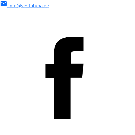
mail
info@vestatuba.ee