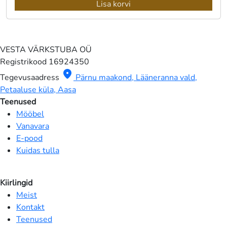
hind
hind
Lisa korvi
oli:
on:
45.00 €.
25.00 €.
VESTA VÄRKSTUBA OÜ
Registrikood
16924350
location_on
Tegevusaadress
Pärnu maakond, Lääneranna vald,
Petaaluse küla, Aasa
Teenused
Mööbel
Vanavara
E-pood
Kuidas tulla
Kiirlingid
Meist
Kontakt
Teenused