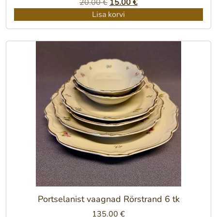
Algne
Praegune
20.00
€
15.00
€
hind
hind
Lisa korvi
oli:
on:
20.00 €.
15.00 €.
Portselanist vaagnad Rörstrand 6 tk
135.00
€