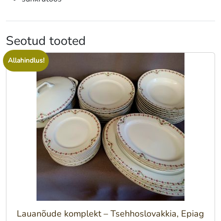
Seotud tooted
Allahindlus!
Lauanõude komplekt – Tsehhoslovakkia, Epiag