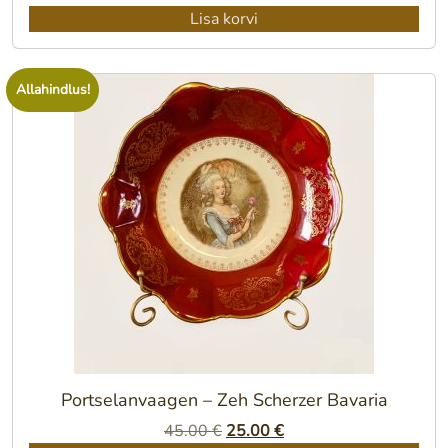
Lisa korvi
Allahindlus!
Portselanvaagen – Zeh Scherzer Bavaria
Algne
Praegune
45.00
€
25.00
€