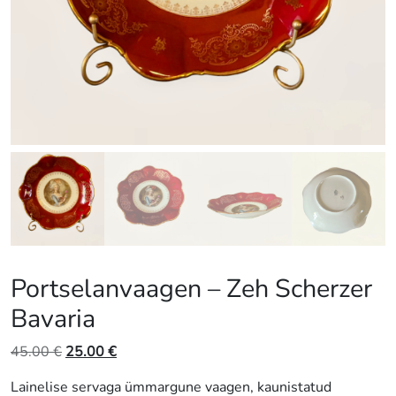
Portselanvaagen – Zeh Scherzer
Bavaria
Algne
Praegune
45.00
€
25.00
€
hind
hind
Lainelise servaga ümmargune vaagen, kaunistatud
oli:
on: