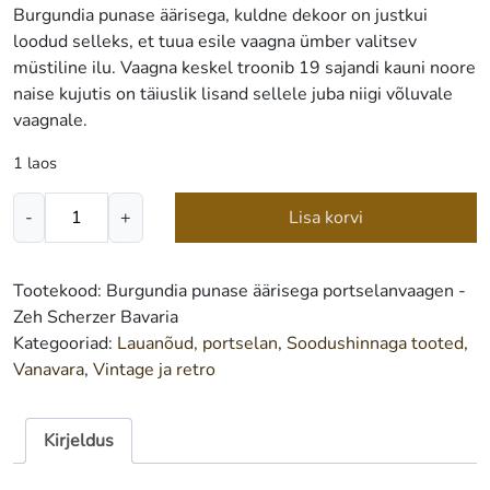
Burgundia punase äärisega, kuldne dekoor on justkui
45.00 €.
25.00 €.
loodud selleks, et tuua esile vaagna ümber valitsev
müstiline ilu. Vaagna keskel troonib 19 sajandi kauni noore
naise kujutis on täiuslik lisand sellele juba niigi võluvale
vaagnale.
1 laos
Portselanvaagen
-
+
Lisa korvi
-
Zeh
Scherzer
Tootekood:
Burgundia punase äärisega portselanvaagen -
Bavaria
Zeh Scherzer Bavaria
kogus
Kategooriad:
Lauanõud, portselan
,
Soodushinnaga tooted
,
Vanavara
,
Vintage ja retro
Kirjeldus