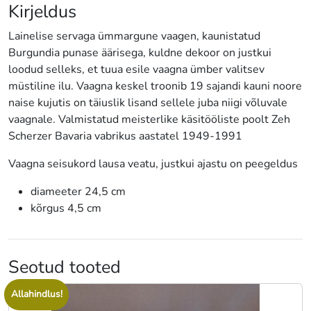
Kirjeldus
Lainelise servaga ümmargune vaagen, kaunistatud
Burgundia punase äärisega, kuldne dekoor on justkui
loodud selleks, et tuua esile vaagna ümber valitsev
müstiline ilu. Vaagna keskel troonib 19 sajandi kauni noore
naise kujutis on täiuslik lisand sellele juba niigi võluvale
vaagnale. Valmistatud meisterlike käsitööliste poolt Zeh
Scherzer Bavaria vabrikus aastatel 1949-1991
Vaagna seisukord lausa veatu, justkui ajastu on peegeldus
diameeter 24,5 cm
kõrgus 4,5 cm
Seotud tooted
Allahindlus!