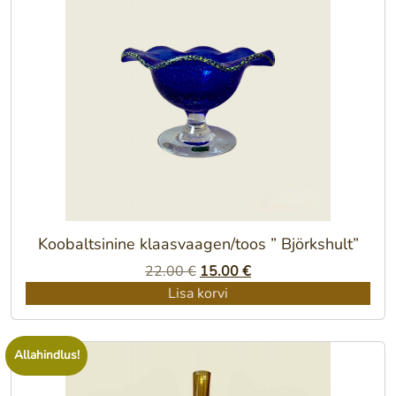
Koobaltsinine klaasvaagen/toos ” Björkshult”
Algne
Praegune
22.00
€
15.00
€
hind
hind
Lisa korvi
oli:
on:
22.00 €.
15.00 €.
Allahindlus!