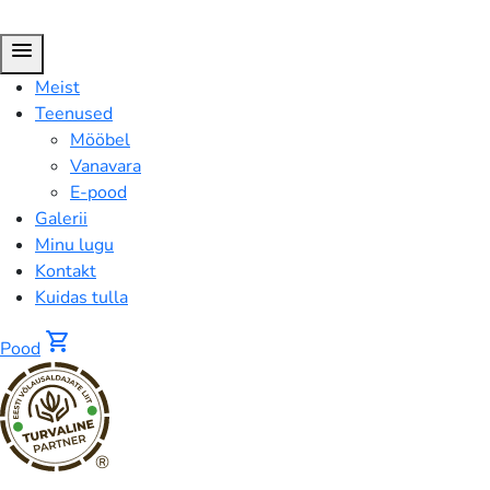
menu
Meist
Teenused
Mööbel
Vanavara
E-pood
Galerii
Minu lugu
Kontakt
Kuidas tulla
shopping_cart
Pood
®
Portselanvaagen