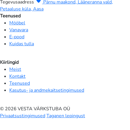
location_on
Tegevusaadress
Pärnu maakond, Lääneranna vald,
Petaaluse küla, Aasa
Teenused
Mööbel
Vanavara
E-pood
Kuidas tulla
Kiirlingid
Meist
Kontakt
Teenused
Kasutus- ja andmekaitsetingimused
© 2026 VESTA VÄRKSTUBA OÜ
Privaatsustingimused
Taganen lepingust