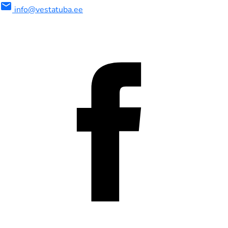
mail
info@vestatuba.ee