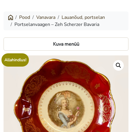
–
Zeh
Pood
Vanavara
Lauanõud, portselan
Portselanvaagen – Zeh Scherzer Bavaria
Scherzer
Bavaria
Kuva menüü
Allahindlus!