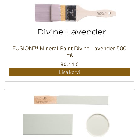
FUSION™ Mineral Paint Divine Lavender 500
ml
30.44
€
Lisa korvi