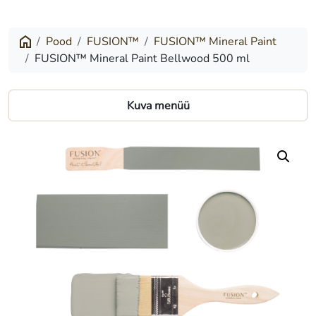
Mineral
Paint
Pood
FUSION™
FUSION™ Mineral Paint
FUSION™ Mineral Paint Bellwood 500 ml
Bellwood
500
Kuva menüü
ml