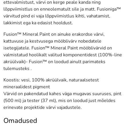
ettevalmistust, värvi on kerge peale kanda ning
lõppviimistlus on enneolematult sile ja matt. Fusioniga™
värvitud pind ei vaja lõppviimistlus kihti, vahatamist,
lakkimist ega ka edasist hooldust.
Fusion™ Mineral Paint on ainuke erakordse värvi,
kattuvuse ja kestvusega mööblivärv nobedatele
isetegijatele. Fusion™ Mineral Paint mööblivärvid on
valmistatud hoolikalt valitud komponentidest (100%-line
akrüülvaik)- Fusion™ on loodud ainult parimateks
tulemusteks .
Koostis: vesi, 100% akrüülvaik, naturaalsetest
mineraalidest pigment
Värvid on pakendatud kahes väga mugavas suuruses, pint
(500 ml) ja tester (37 ml), mis on loodud just mõeldes
erinevate projektide värvi vajadustele.
Omadused