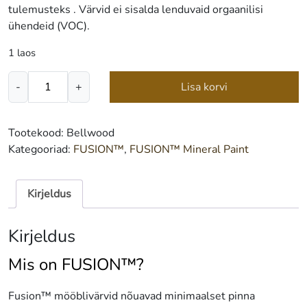
tulemusteks . Värvid ei sisalda lenduvaid orgaanilisi
ühendeid (VOC).
1 laos
FUSION™
-
+
Lisa korvi
Mineral
Paint
Bellwood
Tootekood:
Bellwood
500
Kategooriad:
FUSION™
,
FUSION™ Mineral Paint
ml
kogus
Kirjeldus
Kirjeldus
Mis on FUSION™?
Fusion™ mööblivärvid nõuavad minimaalset pinna