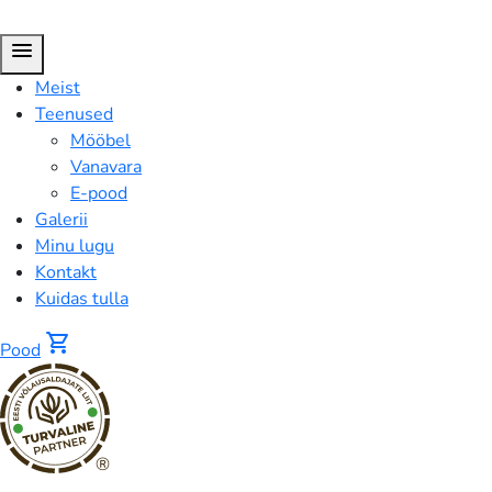
menu
Meist
Teenused
Mööbel
Vanavara
E-pood
Galerii
Minu lugu
Kontakt
Kuidas tulla
shopping_cart
Pood
®
FUSION™