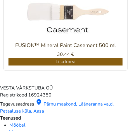
FUSION™ Mineral Paint Casement 500 ml
30.44
€
Lisa korvi
VESTA VÄRKSTUBA OÜ
Registrikood
16924350
location_on
Tegevusaadress
Pärnu maakond, Lääneranna vald,
Petaaluse küla, Aasa
Teenused
Mööbel