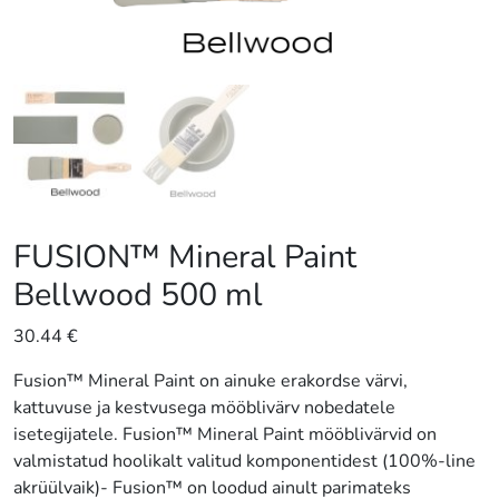
FUSION™ Mineral Paint
Bellwood 500 ml
30.44
€
Fusion™ Mineral Paint on ainuke erakordse värvi,
kattuvuse ja kestvusega mööblivärv nobedatele
isetegijatele. Fusion™ Mineral Paint mööblivärvid on
valmistatud hoolikalt valitud komponentidest (100%-line
akrüülvaik)- Fusion™ on loodud ainult parimateks