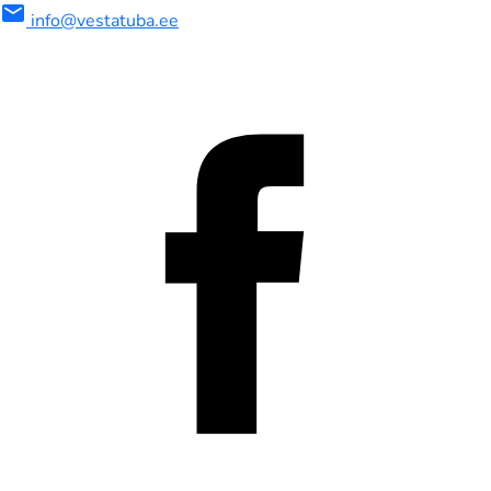
mail
info@vestatuba.ee