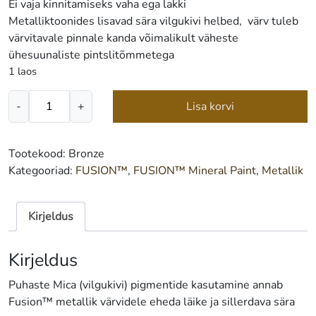
Ei vaja kinnitamiseks vaha ega lakki
Metalliktoonides lisavad sära vilgukivi helbed, värv tuleb
värvitavale pinnale kanda võimalikult väheste
ühesuunaliste pintslitõmmetega
1 laos
FUSION™
-
+
Lisa korvi
Mineral
Paint
Bronze
Tootekood:
Bronze
37
Kategooriad:
FUSION™
,
FUSION™ Mineral Paint
,
Metallik
ml
kogus
Kirjeldus
Kirjeldus
Puhaste Mica (vilgukivi) pigmentide kasutamine annab
Fusion™ metallik värvidele eheda läike ja sillerdava sära