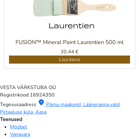
FUSION™ Mineral Paint Laurentien 500 ml
30.44
€
Lisa korvi
VESTA VÄRKSTUBA OÜ
Registrikood
16924350
location_on
Tegevusaadress
Pärnu maakond, Lääneranna vald,
Petaaluse küla, Aasa
Teenused
Mööbel
Vanavara