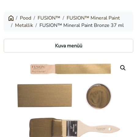
Mineral
Paint
Pood
FUSION™
FUSION™ Mineral Paint
Metallik
FUSION™ Mineral Paint Bronze 37 ml
Bronze
37
Kuva menüü
ml