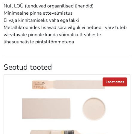
Null LOÜ (lenduvad orgaanilised ühendid)
Minimaalne pinna ettevalmistus
Ei vaja kinnitamiseks vaha ega lakki
Metalliktoonides lisavad sära vilgukivi helbed, värv tuleb
värvitavale pinnale kanda võimalikult väheste
ühesuunaliste pintslitõmmetega
Seotud tooted
Laost otsas