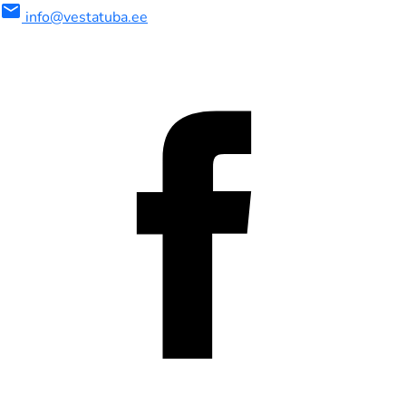
mail
info@vestatuba.ee