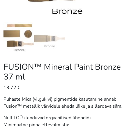
FUSION™ Mineral Paint Bronze
37 ml
13.72
€
Puhaste Mica (vilgukivi) pigmentide kasutamine annab
Fusion™ metallik värvidele eheda läike ja sillerdava sära..
Null LOÜ (lenduvad orgaanilised ühendid)
Minimaalne pinna ettevalmistus