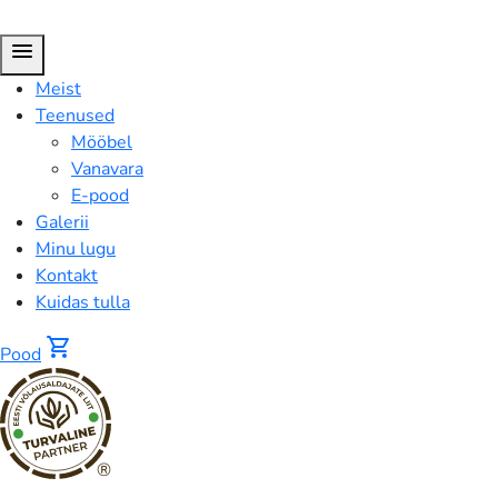
menu
Meist
Teenused
Mööbel
Vanavara
E-pood
Galerii
Minu lugu
Kontakt
Kuidas tulla
shopping_cart
Pood
®
FUSION™