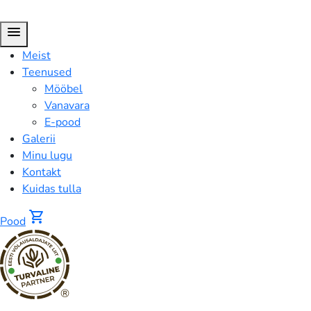
menu
Meist
Teenused
Mööbel
Vanavara
E-pood
Galerii
Minu lugu
Kontakt
Kuidas tulla
shopping_cart
Pood
®
FUSION™