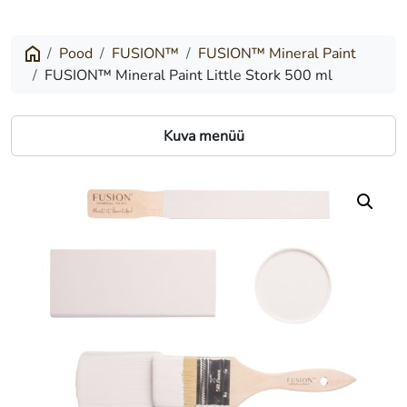
Mineral
Paint
Pood
FUSION™
FUSION™ Mineral Paint
FUSION™ Mineral Paint Little Stork 500 ml
Little
Stork
Kuva menüü
500
ml