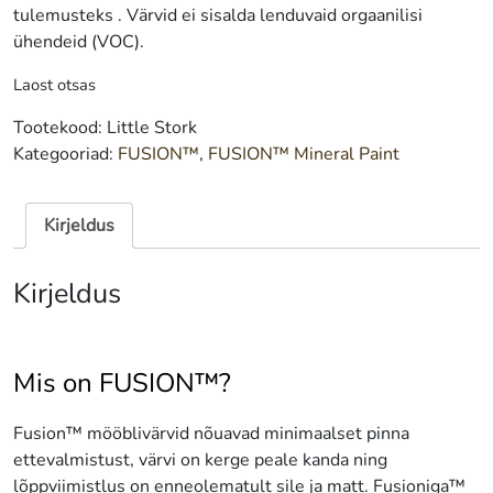
tulemusteks . Värvid ei sisalda lenduvaid orgaanilisi
ühendeid (VOC).
Laost otsas
Tootekood:
Little Stork
Kategooriad:
FUSION™
,
FUSION™ Mineral Paint
Kirjeldus
Kirjeldus
Mis on FUSION™?
Fusion™ mööblivärvid nõuavad minimaalset pinna
ettevalmistust, värvi on kerge peale kanda ning
lõppviimistlus on enneolematult sile ja matt. Fusioniga™