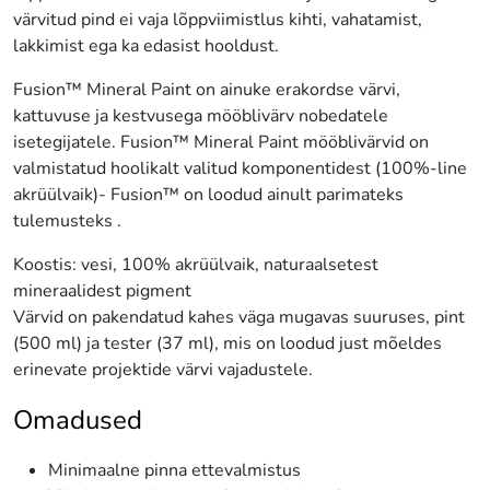
värvitud pind ei vaja lõppviimistlus kihti, vahatamist,
lakkimist ega ka edasist hooldust.
Fusion™ Mineral Paint on ainuke erakordse värvi,
kattuvuse ja kestvusega mööblivärv nobedatele
isetegijatele. Fusion™ Mineral Paint mööblivärvid on
valmistatud hoolikalt valitud komponentidest (100%-line
akrüülvaik)- Fusion™ on loodud ainult parimateks
tulemusteks .
Koostis: vesi, 100% akrüülvaik, naturaalsetest
mineraalidest pigment
Värvid on pakendatud kahes väga mugavas suuruses, pint
(500 ml) ja tester (37 ml), mis on loodud just mõeldes
erinevate projektide värvi vajadustele.
Omadused
Minimaalne pinna ettevalmistus