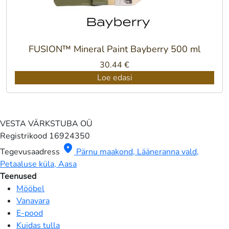
FUSION™ Mineral Paint Bayberry 500 ml
30.44
€
Loe edasi
VESTA VÄRKSTUBA OÜ
Registrikood
16924350
location_on
Tegevusaadress
Pärnu maakond, Lääneranna vald,
Petaaluse küla, Aasa
Teenused
Mööbel
Vanavara
E-pood
Kuidas tulla