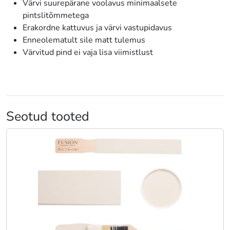
Värvi suurepärane voolavus minimaalsete
pintslitõmmetega
Erakordne kattuvus ja värvi vastupidavus
Enneolematult sile matt tulemus
Värvitud pind ei vaja lisa viimistlust
Seotud tooted