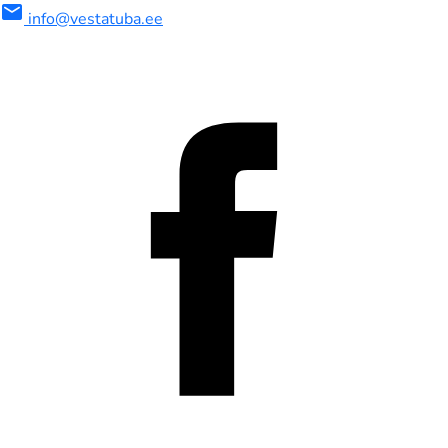
mail
info@vestatuba.ee