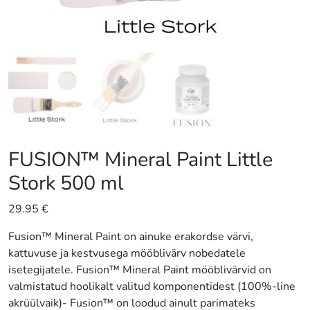
FUSION™ Mineral Paint Little
Stork 500 ml
29.95
€
Fusion™ Mineral Paint on ainuke erakordse värvi,
kattuvuse ja kestvusega mööblivärv nobedatele
isetegijatele. Fusion™ Mineral Paint mööblivärvid on
valmistatud hoolikalt valitud komponentidest (100%-line
akrüülvaik)- Fusion™ on loodud ainult parimateks