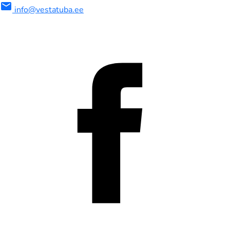
mail
info@vestatuba.ee