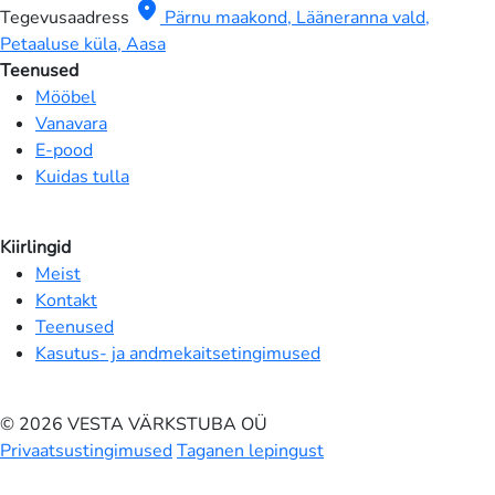
location_on
Tegevusaadress
Pärnu maakond, Lääneranna vald,
Petaaluse küla, Aasa
Teenused
Mööbel
Vanavara
E-pood
Kuidas tulla
Kiirlingid
Meist
Kontakt
Teenused
Kasutus- ja andmekaitsetingimused
© 2026 VESTA VÄRKSTUBA OÜ
Privaatsustingimused
Taganen lepingust