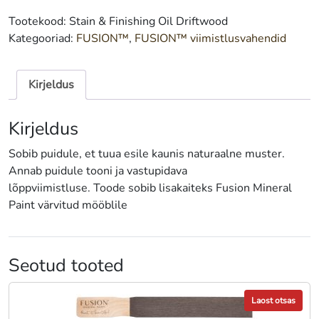
Stain
Tootekood:
Stain & Finishing Oil Driftwood
&
Kategooriad:
FUSION™
,
FUSION™ viimistlusvahendid
Finishing
Oil
Driftwood
Kirjeldus
237
ml
Kirjeldus
kogus
Sobib puidule, et tuua esile kaunis naturaalne muster.
Annab puidule tooni ja vastupidava
lõppviimistluse. Toode sobib lisakaiteks Fusion Mineral
Paint värvitud mööblile
Seotud tooted
Laost otsas