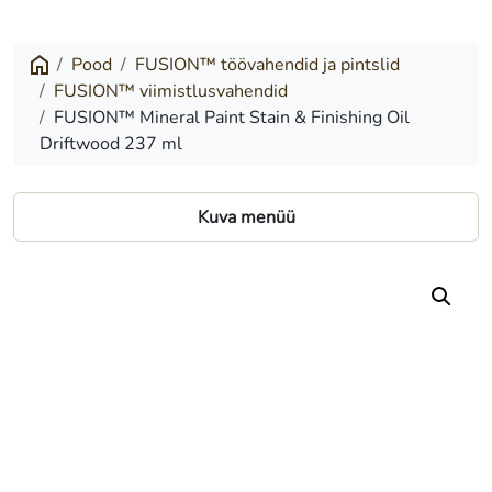
Mineral
Paint
Pood
FUSION™ töövahendid ja pintslid
FUSION™ viimistlusvahendid
Stain
FUSION™ Mineral Paint Stain & Finishing Oil
&
Driftwood 237 ml
Finishing
Oil
Kuva menüü
Driftwood
237
ml