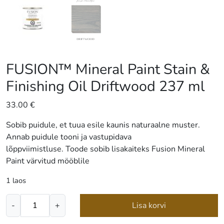
FUSION™ Mineral Paint Stain &
Finishing Oil Driftwood 237 ml
33.00
€
Sobib puidule, et tuua esile kaunis naturaalne muster.
Annab puidule tooni ja vastupidava
lõppviimistluse. Toode sobib lisakaiteks Fusion Mineral
Paint värvitud mööblile
1 laos
FUSION™
-
+
Lisa korvi
Mineral
Paint