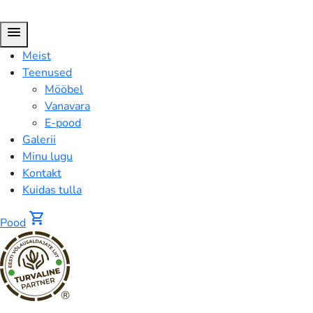
menu
Meist
Teenused
Mööbel
Vanavara
E-pood
Galerii
Minu lugu
Kontakt
Kuidas tulla
shopping_cart
Pood
®
FUSION™