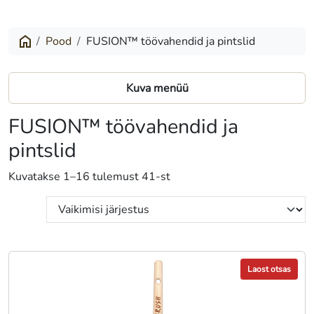
Pood
FUSION™ töövahendid ja pintslid
Kuva menüü
FUSION™ töövahendid ja
pintslid
Kuvatakse 1–16 tulemust 41-st
Laost otsas