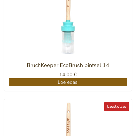
BruchKeeper EcoBrush pintsel 14
14.00
€
Loe edasi
Laost otsas