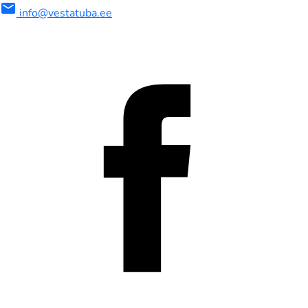
mail
info@vestatuba.ee
maalne
imaalne