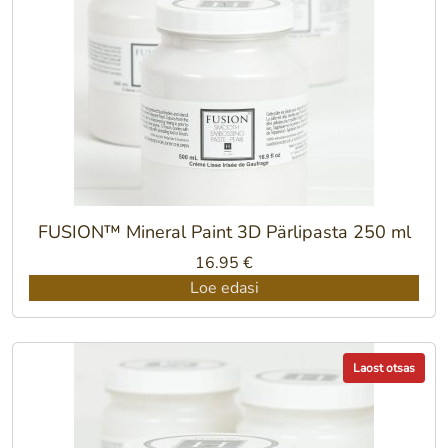
FUSION™ Mineral Paint 3D Pärlipasta 250 ml
16.95
€
Loe edasi
Laost otsas