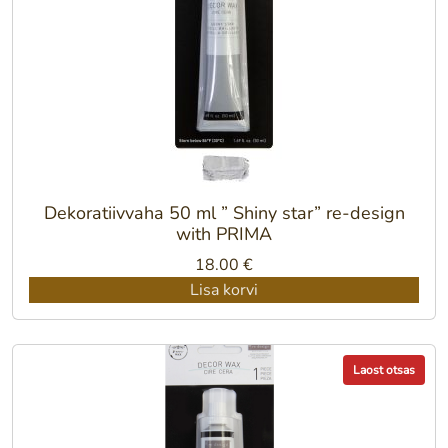
Dekoratiivvaha 50 ml ” Shiny star” re-design
with PRIMA
18.00
€
Lisa korvi
Laost otsas