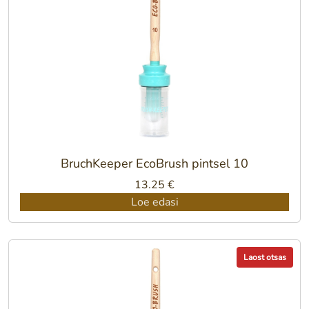
BruchKeeper EcoBrush pintsel 10
13.25
€
Loe edasi
Laost otsas