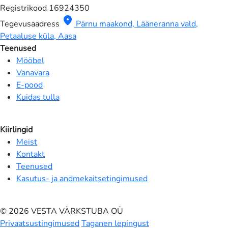
Registrikood
16924350
location_on
Tegevusaadress
Pärnu maakond, Lääneranna vald,
Petaaluse küla, Aasa
Teenused
Mööbel
Vanavara
E-pood
Kuidas tulla
Kiirlingid
Meist
Kontakt
Teenused
Kasutus- ja andmekaitsetingimused
© 2026 VESTA VÄRKSTUBA OÜ
Privaatsustingimused
Taganen lepingust