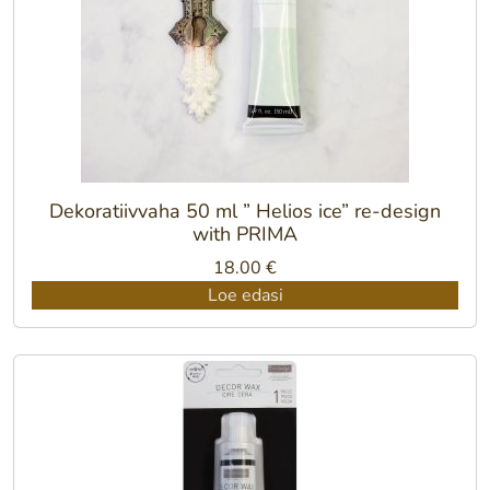
Dekoratiivvaha 50 ml ” Helios ice” re-design
with PRIMA
18.00
€
Loe edasi