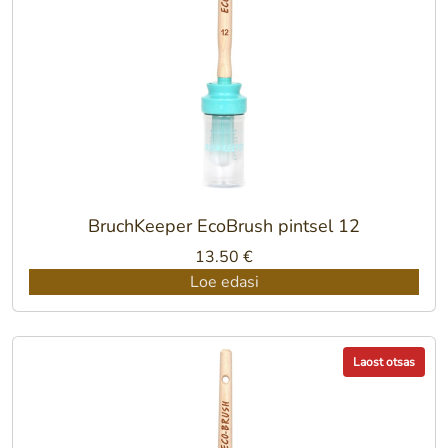
BruchKeeper EcoBrush pintsel 12
13.50
€
Loe edasi
Laost otsas