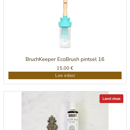
BruchKeeper EcoBrush pintsel 16
15.00
€
Loe edasi
Laost otsas