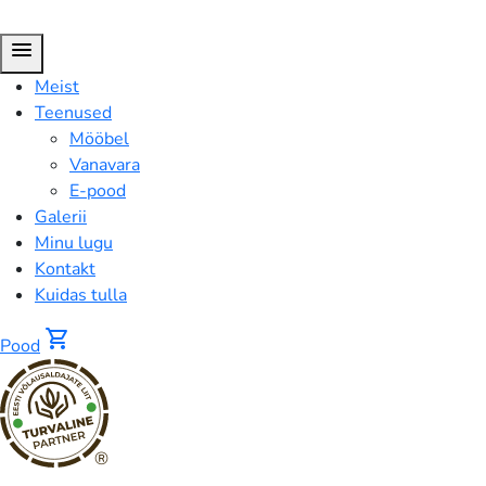
menu
Meist
Teenused
Mööbel
Vanavara
E-pood
Galerii
Minu lugu
Kontakt
Kuidas tulla
shopping_cart
Pood
®
Pood