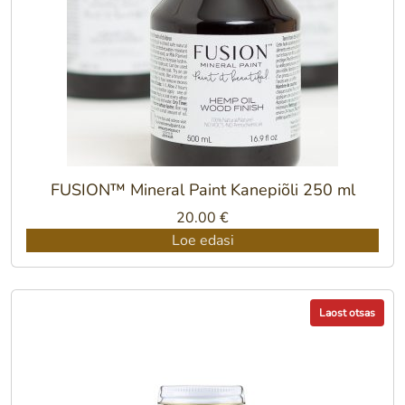
FUSION™ Mineral Paint Kanepiõli 250 ml
20.00
€
Loe edasi
Laost otsas