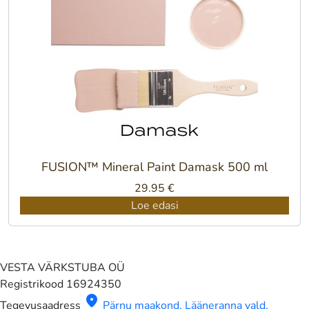
FUSION™ Mineral Paint Damask 500 ml
29.95
€
Loe edasi
VESTA VÄRKSTUBA OÜ
Registrikood
16924350
location_on
Tegevusaadress
Pärnu maakond, Lääneranna vald,