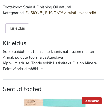
Stain
Tootekood:
Stain & Finishing Oil natural
&
Kategooriad:
FUSION™
,
FUSION™ viimistlusvahendid
Finishing
Natural
237
Kirjeldus
ml
kogus
Kirjeldus
Sobib puidule, et tuua esile kaunis naturaalne muster.
Annab puidule tooni ja vastupidava
lõppviimistluse. Toode sobib lisakaiteks Fusion Mineral
Paint värvitud mööblile
Seotud tooted
Laost otsas