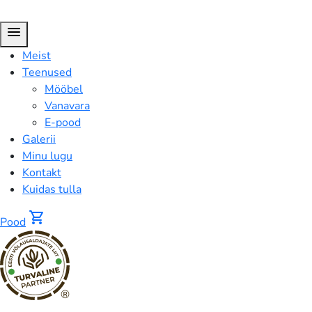
menu
Meist
Teenused
Mööbel
Vanavara
E-pood
Galerii
Minu lugu
Kontakt
Kuidas tulla
shopping_cart
Pood
®
FUSION™