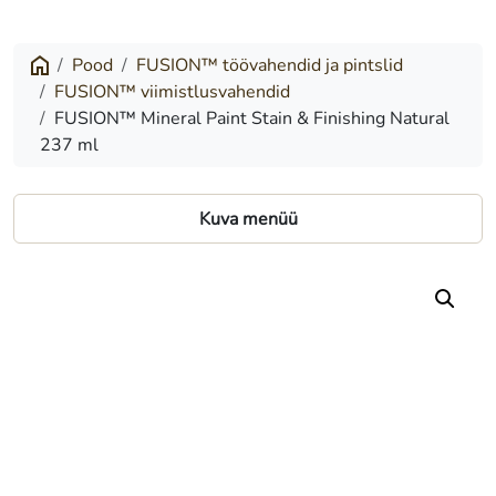
Mineral
Paint
Pood
FUSION™ töövahendid ja pintslid
FUSION™ viimistlusvahendid
Stain
FUSION™ Mineral Paint Stain & Finishing Natural
&
237 ml
Finishing
Natural
Kuva menüü
237
ml