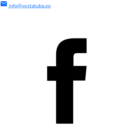
mail
info@vestatuba.ee