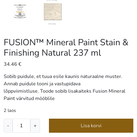
FUSION™ Mineral Paint Stain &
Finishing Natural 237 ml
34.46
€
Sobib puidule, et tuua esile kaunis naturaalne muster.
Annab puidule tooni ja vastupidava
lõppviimistluse. Toode sobib lisakaiteks Fusion Mineral
Paint värvitud mööblile
2 laos
FUSION™
-
+
Lisa korvi
Mineral
Paint