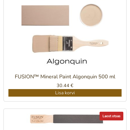
FUSION™ Mineral Paint Algonquin 500 ml
30.44
€
Lisa korvi
Laost otsas