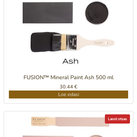
FUSION™ Mineral Paint Ash 500 ml
30.44
€
Loe edasi
Laost otsas