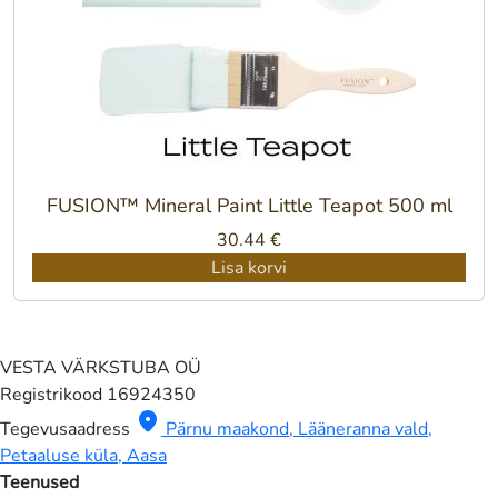
FUSION™ Mineral Paint Little Teapot 500 ml
30.44
€
Lisa korvi
VESTA VÄRKSTUBA OÜ
Registrikood
16924350
location_on
Tegevusaadress
Pärnu maakond, Lääneranna vald,
Petaaluse küla, Aasa
Teenused