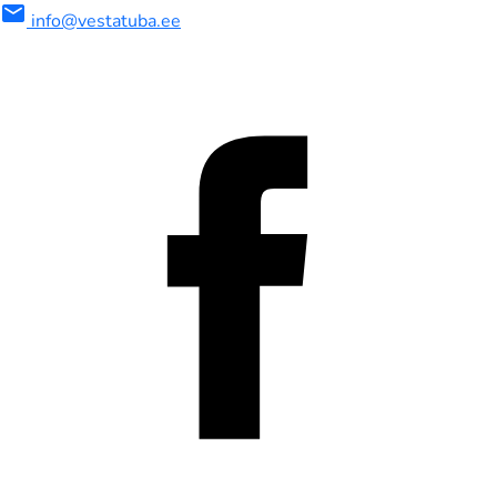
mail
info@vestatuba.ee