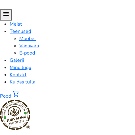
menu
Meist
Teenused
Mööbel
Vanavara
E-pood
Galerii
Minu lugu
Kontakt
Kuidas tulla
shopping_cart
Pood
®
FUSION™