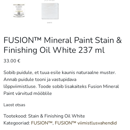
FUSION™ Mineral Paint Stain &
Finishing Oil White 237 ml
33.00
€
Sobib puidule, et tuua esile kaunis naturaalne muster.
Annab puidule tooni ja vastupidava
lõppviimistluse. Toode sobib lisakaiteks Fusion Mineral
Paint värvitud mööblile
Laost otsas
Tootekood:
Stain & Finishing Oil White
Kategooriad:
FUSION™
,
FUSION™ viimistlusvahendid