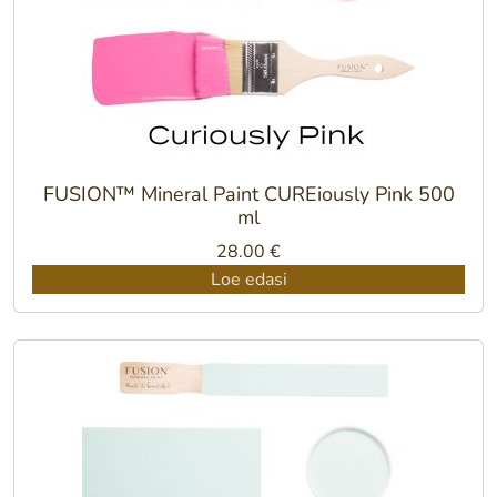
FUSION™ Mineral Paint CUREiously Pink 500
ml
28.00
€
Loe edasi