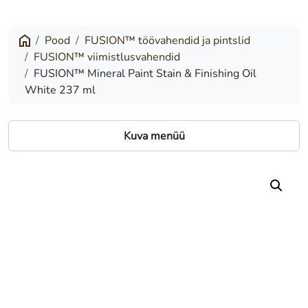
Mineral
Paint
Pood
FUSION™ töövahendid ja pintslid
FUSION™ viimistlusvahendid
Stain
FUSION™ Mineral Paint Stain & Finishing Oil
&
White 237 ml
Finishing
Oil
Kuva menüü
White
237
ml