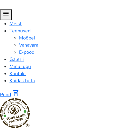
menu
Meist
Teenused
Mööbel
Vanavara
E-pood
Galerii
Minu lugu
Kontakt
Kuidas tulla
shopping_cart
Pood
®
FUSION™