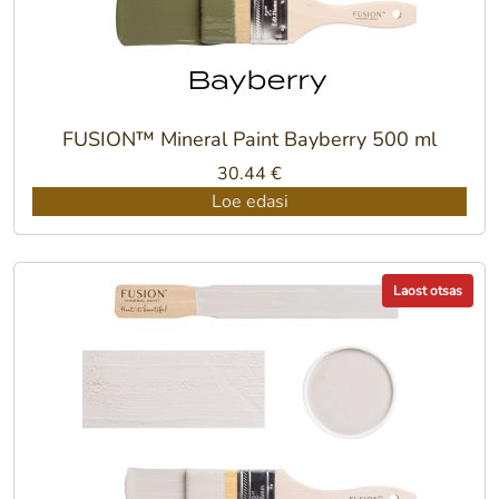
FUSION™ Mineral Paint Bayberry 500 ml
30.44
€
Loe edasi
Laost otsas