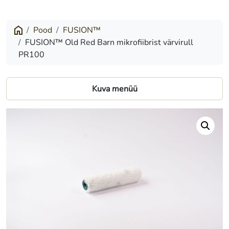
Old
Red
Pood
FUSION™
FUSION™ Old Red Barn mikrofiibrist värvirull
Barn
PR100
mikrofiibrist
värvirull
Kuva menüü
PR100