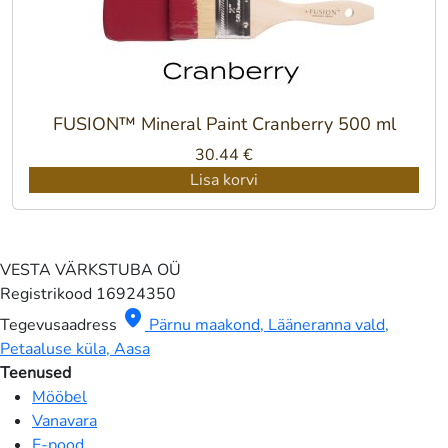
FUSION™ Mineral Paint Cranberry 500 ml
30.44
€
Lisa korvi
VESTA VÄRKSTUBA OÜ
Registrikood
16924350
location_on
Tegevusaadress
Pärnu maakond, Lääneranna vald,
Petaaluse küla, Aasa
Teenused
Mööbel
Vanavara
E-pood