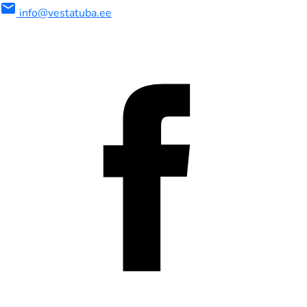
mail
info@vestatuba.ee