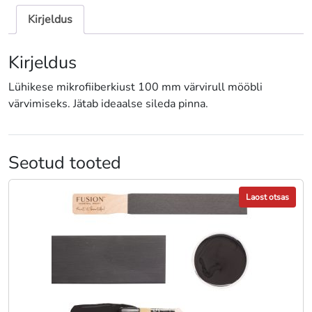
PR100
kogus
Kirjeldus
Kirjeldus
Lühikese mikrofiiberkiust 100 mm värvirull mööbli
värvimiseks. Jätab ideaalse sileda pinna.
Seotud tooted
Laost otsas