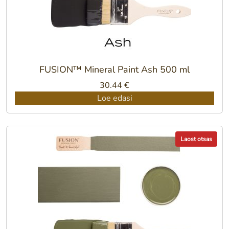
FUSION™ Mineral Paint Ash 500 ml
30.44
€
Loe edasi
Laost otsas