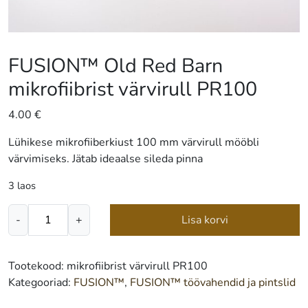
FUSION™ Old Red Barn
mikrofiibrist värvirull PR100
4.00
€
Lühikese mikrofiiberkiust 100 mm värvirull mööbli
värvimiseks. Jätab ideaalse sileda pinna
3 laos
FUSION™
-
+
Lisa korvi
Old
Red
Barn
Tootekood:
mikrofiibrist värvirull PR100
mikrofiibrist
Kategooriad:
FUSION™
,
FUSION™ töövahendid ja pintslid
värvirull