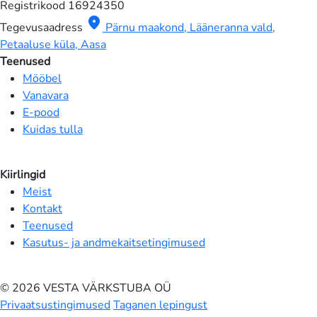
Registrikood
16924350
location_on
Tegevusaadress
Pärnu maakond, Lääneranna vald,
Petaaluse küla, Aasa
Teenused
Mööbel
Vanavara
E-pood
Kuidas tulla
Kiirlingid
Meist
Kontakt
Teenused
Kasutus- ja andmekaitsetingimused
© 2026 VESTA VÄRKSTUBA OÜ
Privaatsustingimused
Taganen lepingust