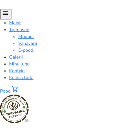
menu
Meist
Teenused
Mööbel
Vanavara
E-pood
Galerii
Minu lugu
Kontakt
Kuidas tulla
shopping_cart
Pood
®
FUSION™