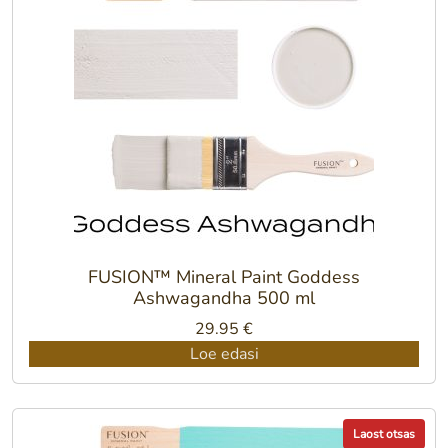
FUSION™ Mineral Paint Goddess
Ashwagandha 500 ml
29.95
€
Loe edasi
Laost otsas