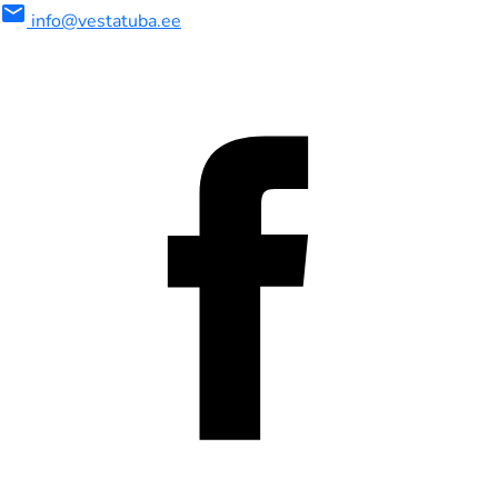
mail
info@vestatuba.ee