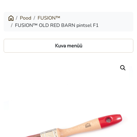
OLD
RED
Pood
FUSION™
FUSION™ OLD RED BARN pintsel F1
BARN
pintsel
Kuva menüü
F1