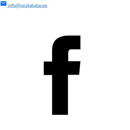
mail
info@vestatuba.ee