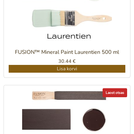
FUSION™ Mineral Paint Laurentien 500 ml
30.44
€
Lisa korvi
Laost otsas