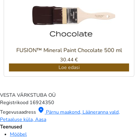
FUSION™ Mineral Paint Chocolate 500 ml
30.44
€
Loe edasi
VESTA VÄRKSTUBA OÜ
Registrikood
16924350
location_on
Tegevusaadress
Pärnu maakond, Lääneranna vald,
Petaaluse küla, Aasa
Teenused
Mööbel