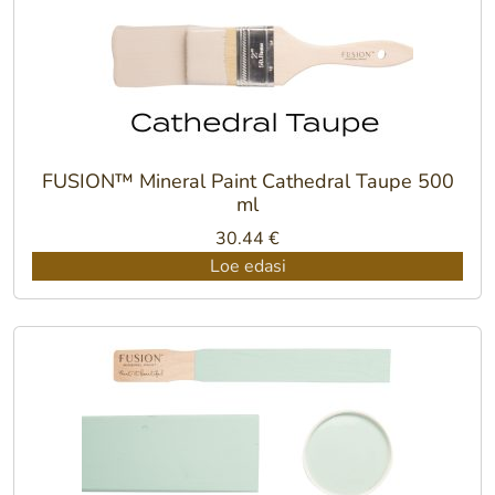
FUSION™ Mineral Paint Cathedral Taupe 500
ml
30.44
€
Loe edasi