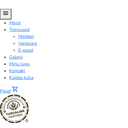
menu
Meist
Teenused
Mööbel
Vanavara
E-pood
Galerii
Minu lugu
Kontakt
Kuidas tulla
shopping_cart
Pood
®
FUSION™