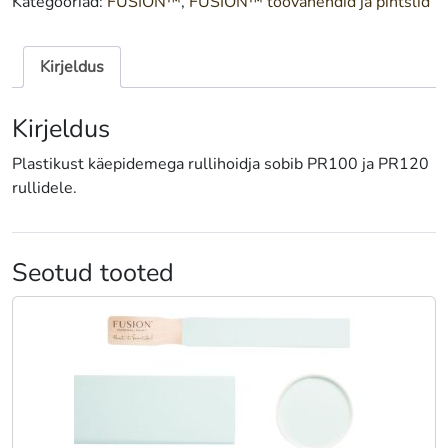
Kategooriad:
FUSION™
,
FUSION™ töövahendid ja pintslid
Kirjeldus
Kirjeldus
Plastikust käepidemega rullihoidja sobib PR100 ja PR120
rullidele.
Seotud tooted