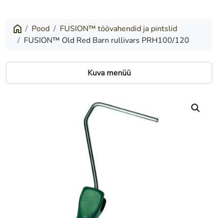
Old
Red
Pood
FUSION™ töövahendid ja pintslid
FUSION™ Old Red Barn rullivars PRH100/120
Barn
rullivars
Kuva menüü
PRH100/120