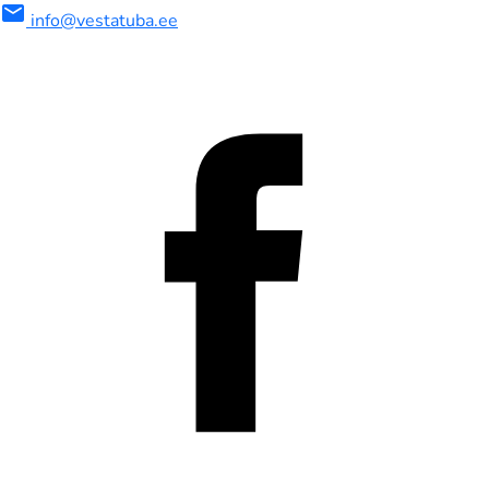
mail
info@vestatuba.ee