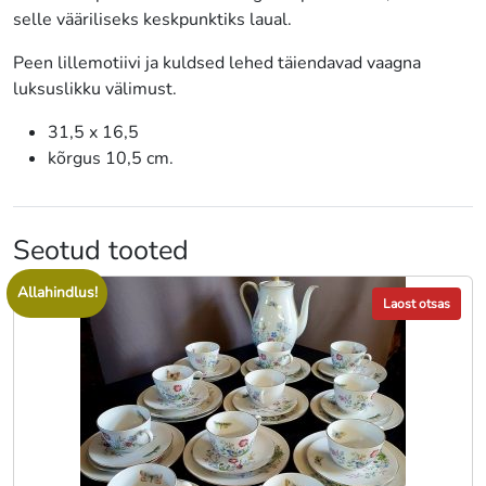
selle vääriliseks keskpunktiks laual.
Peen lillemotiivi ja kuldsed lehed täiendavad vaagna
luksuslikku välimust.
31,5 x 16,5
kõrgus 10,5 cm.
Seotud tooted
Allahindlus!
Laost otsas