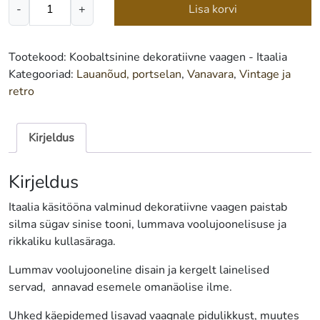
Koobaltsinine
-
+
Lisa korvi
dekoratiivne
vaagen
-
Tootekood:
Koobaltsinine dekoratiivne vaagen - Itaalia
Itaalia
Kategooriad:
Lauanõud, portselan
,
Vanavara
,
Vintage ja
kogus
retro
Kirjeldus
Kirjeldus
Itaalia käsitööna valminud dekoratiivne vaagen paistab
silma sügav sinise tooni, lummava voolujoonelisuse ja
rikkaliku kullasäraga.
Lummav voolujooneline disain ja kergelt lainelised
servad, annavad esemele omanäolise ilme.
Uhked käepidemed lisavad vaagnale pidulikkust, muutes