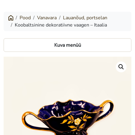
dekoratiivne
vaagen
Pood
Vanavara
Lauanõud, portselan
Koobaltsinine dekoratiivne vaagen – Itaalia
–
Itaalia
Kuva menüü