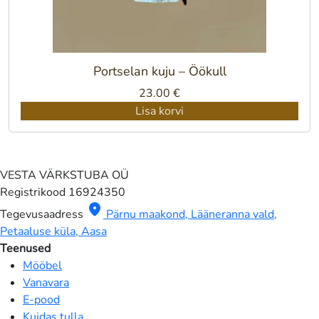
Portselan kuju – Öökull
23.00
€
Lisa korvi
VESTA VÄRKSTUBA OÜ
Registrikood
16924350
location_on
Tegevusaadress
Pärnu maakond, Lääneranna vald,
Petaaluse küla, Aasa
Teenused
Mööbel
Vanavara
E-pood
Kuidas tulla