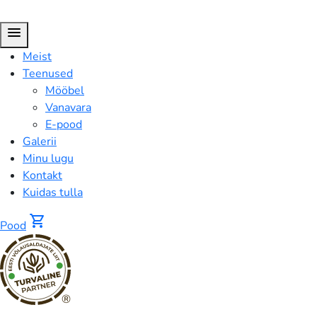
menu
Meist
Teenused
Mööbel
Vanavara
E-pood
Galerii
Minu lugu
Kontakt
Kuidas tulla
shopping_cart
Pood
®
Koobaltsinine