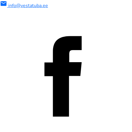
mail
info@vestatuba.ee