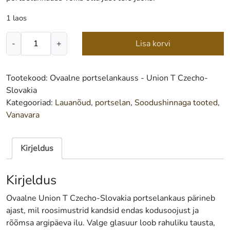
1 laos
Ovaalne
-
+
Lisa korvi
portselankauss
-
Union
Tootekood:
Ovaalne portselankauss - Union T Czecho-
T
Slovakia
Czecho-
Kategooriad:
Lauanõud, portselan
,
Soodushinnaga tooted
,
Slovakia
Vanavara
kogus
Kirjeldus
Kirjeldus
Ovaalne Union T Czecho-Slovakia portselankaus pärineb
ajast, mil roosimustrid kandsid endas kodusoojust ja
rõõmsa argipäeva ilu. Valge glasuur loob rahuliku tausta,