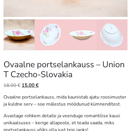
Ovaalne portselankauss – Union
T Czecho-Slovakia
Algne
Praegune
18.00
€
15.00
€
hind
hind
Ovaalne portselankauss, mida kaunistab ajatu roosimuster
oli:
on:
ja kuldne serv – soe mälestus möödunud kümnenditest.
18.00 €.
15.00 €.
Avastage rohkem detaile ja veenduge romantilise kausi
unikaalsuses – kerige allapoole, et teada saada, miks
portselankauss võiks olla just teie jaoks!