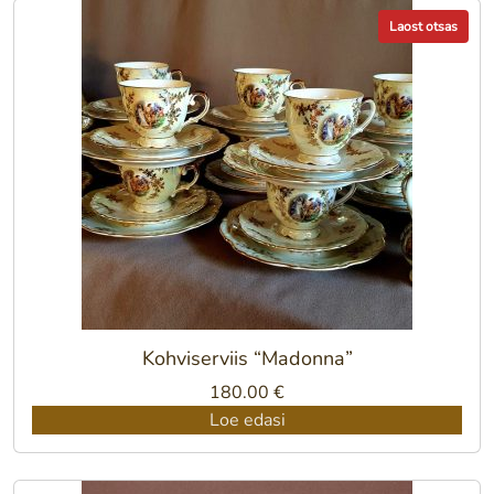
Laost otsas
Kohviserviis “Madonna”
180.00
€
Loe edasi