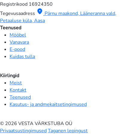
Registrikood
16924350
location_on
Tegevusaadress
Pärnu maakond, Lääneranna vald,
Petaaluse küla, Aasa
Teenused
Mööbel
Vanavara
E-pood
Kuidas tulla
Kiirlingid
Meist
Kontakt
Teenused
Kasutus- ja andmekaitsetingimused
© 2026 VESTA VÄRKSTUBA OÜ
Privaatsustingimused
Taganen lepingust