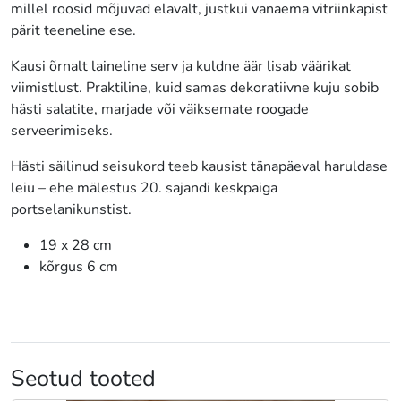
millel roosid mõjuvad elavalt, justkui vanaema vitriinkapist
pärit teeneline ese.
Kausi õrnalt laineline serv ja kuldne äär lisab väärikat
viimistlust. Praktiline, kuid samas dekoratiivne kuju sobib
hästi salatite, marjade või väiksemate roogade
serveerimiseks.
Hästi säilinud seisukord teeb kausist tänapäeval haruldase
leiu – ehe mälestus 20. sajandi keskpaiga
portselanikunstist.
19 x 28 cm
kõrgus 6 cm
Seotud tooted