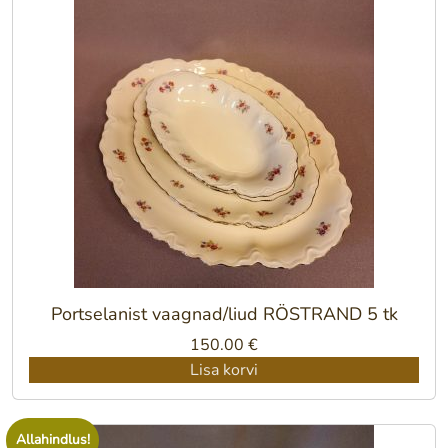
Portselanist vaagnad/liud RÖSTRAND 5 tk
150.00
€
Lisa korvi
Allahindlus!