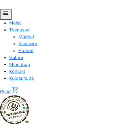
menu
Meist
Teenused
Mööbel
Vanavara
E-pood
Galerii
Minu lugu
Kontakt
Kuidas tulla
shopping_cart
Pood
®
Ovaalne