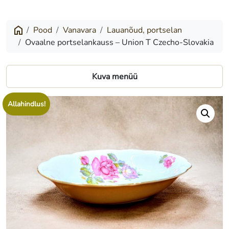
portselankauss
–
Pood
Vanavara
Lauanõud, portselan
Ovaalne portselankauss – Union T Czecho-Slovakia
Union
T
Kuva menüü
Czecho-
Slovakia
Allahindlus!