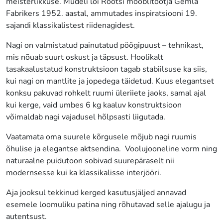
meisterlikkuse. Mudeli lõi Rootsi mööblitootja Gemla
Fabrikers 1952. aastal, ammutades inspiratsiooni 19.
sajandi klassikalistest riidenagidest.
Nagi on valmistatud painutatud pöögipuust – tehnikast,
mis nõuab suurt oskust ja täpsust. Hoolikalt
tasakaalustatud konstruktsioon tagab stabiilsuse ka siis,
kui nagi on mantlite ja jopedega täidetud. Kuus elegantset
konksu pakuvad rohkelt ruumi üleriiete jaoks, samal ajal
kui kerge, vaid umbes 6 kg kaaluv konstruktsioon
võimaldab nagi vajadusel hõlpsasti liigutada.
Vaatamata oma suurele kõrgusele mõjub nagi ruumis
õhulise ja elegantse aktsendina. Voolujooneline vorm ning
naturaalne puidutoon sobivad suurepäraselt nii
modernsesse kui ka klassikalisse interjööri.
Aja jooksul tekkinud kerged kasutusjäljed annavad
esemele loomuliku patina ning rõhutavad selle ajalugu ja
autentsust.