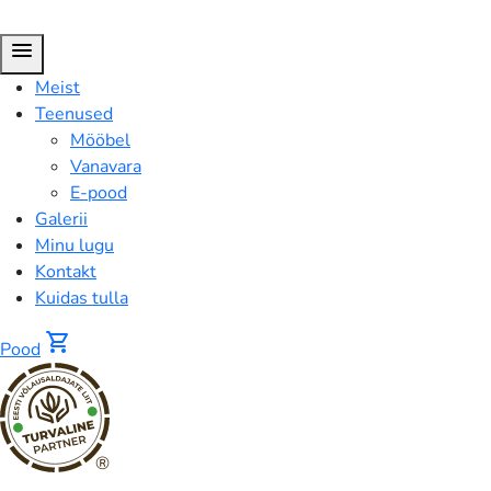
menu
Meist
Teenused
Mööbel
Vanavara
E-pood
Galerii
Minu lugu
Kontakt
Kuidas tulla
shopping_cart
Pood
®
Riidenagi