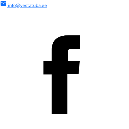
mail
info@vestatuba.ee