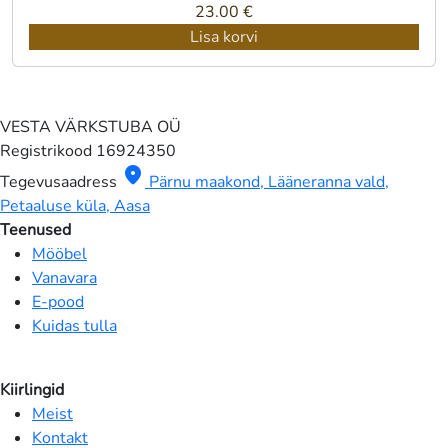
23.00
€
Lisa korvi
VESTA VÄRKSTUBA OÜ
Registrikood
16924350
location_on
Tegevusaadress
Pärnu maakond, Lääneranna vald,
Petaaluse küla, Aasa
Teenused
Mööbel
Vanavara
E-pood
Kuidas tulla
Kiirlingid
Meist
Kontakt