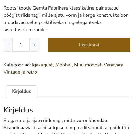
Rootsi tootja Gemla Fabrikers klassikaline painutatud
pöögist riidenagi, mille ajatu vorm ja kerge konstruktsioon
muudavad selle praktiliseks ning elegantseks
sisustuselemendiks.
Riidenagi
-
+
Lisa korvi
Gemla
painutatud
pöögist
Kategooriad:
Igasugust
,
Mööbel
,
Muu mööbel
,
Vanavara
,
-
Vintage ja retro
Rootsi
disainklassika
1952
Kirjeldus
kogus
Kirjeldus
Elegantne ja ajatu riidenagi, mille vorm ühendab
Skandinaavia disaini selguse ning traditsioonilise puidutöö