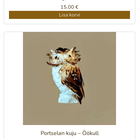
15.00
€
Lisa korvi
Portselan kuju – Öökull