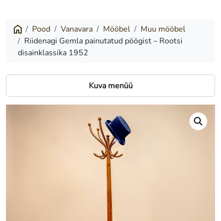
Gemla
painutatud
Pood
Vanavara
Mööbel
Muu mööbel
Riidenagi Gemla painutatud pöögist – Rootsi
pöögist
disainklassika 1952
–
Rootsi
Kuva menüü
disainklassika
1952