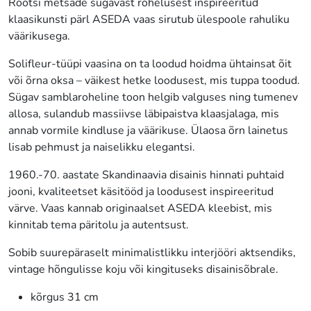
Rootsi metsade sügavast rohelusest inspireeritud
klaasikunsti pärl ASEDA vaas sirutub ülespoole rahuliku
väärikusega.
Solifleur-tüüpi vaasina on ta loodud hoidma ühtainsat õit
või õrna oksa – väikest hetke loodusest, mis tuppa toodud.
Sügav samblaroheline toon helgib valguses ning tumenev
allosa, sulandub massiivse läbipaistva klaasjalaga, mis
annab vormile kindluse ja väärikuse. Ülaosa õrn lainetus
lisab pehmust ja naiselikku elegantsi.
1960.-70. aastate Skandinaavia disainis hinnati puhtaid
jooni, kvaliteetset käsitööd ja loodusest inspireeritud
värve. Vaas kannab originaalset ASEDA kleebist, mis
kinnitab tema päritolu ja autentsust.
Sobib suurepäraselt minimalistlikku interjööri aktsendiks,
vintage hõngulisse koju või kingituseks disainisõbrale.
kõrgus 31 cm