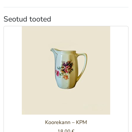
Seotud tooted
Koorekann – KPM
18.00
€