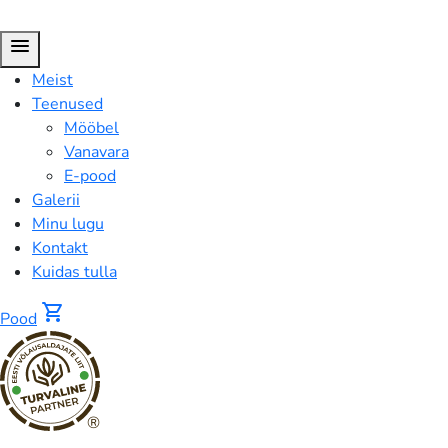
menu
Meist
Teenused
Mööbel
Vanavara
E-pood
Galerii
Minu lugu
Kontakt
Kuidas tulla
shopping_cart
Pood
®
Solifleur