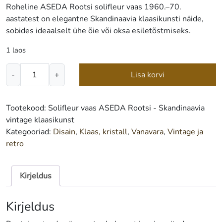
Roheline ASEDA Rootsi solifleur vaas 1960.–70.
aastatest on elegantne Skandinaavia klaasikunsti näide,
sobides ideaalselt ühe õie või oksa esiletõstmiseks.
1 laos
Solifleur
-
+
Lisa korvi
vaas
ASEDA
Rootsi
Tootekood:
Solifleur vaas ASEDA Rootsi - Skandinaavia
-
vintage klaasikunst
Skandinaavia
Kategooriad:
Disain
,
Klaas, kristall
,
Vanavara
,
Vintage ja
vintage
retro
klaasikunst
kogus
Kirjeldus
Kirjeldus