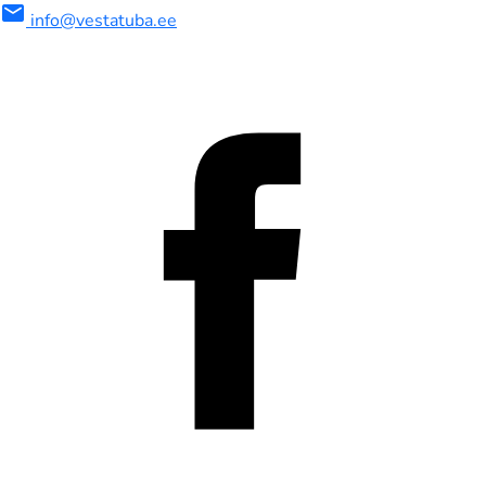
mail
info@vestatuba.ee