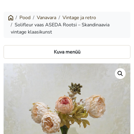
vaas
ASEDA
Pood
Vanavara
Vintage ja retro
Solifleur vaas ASEDA Rootsi – Skandinaavia
Rootsi
vintage klaasikunst
–
Skandinaavia
Kuva menüü
vintage
klaasikunst