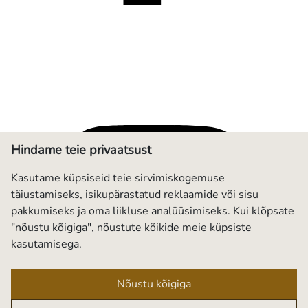
Hindame teie privaatsust
Kasutame küpsiseid teie sirvimiskogemuse
täiustamiseks, isikupärastatud reklaamide või sisu
pakkumiseks ja oma liikluse analüüsimiseks. Kui klõpsate
"nõustu kõigiga", nõustute kõikide meie küpsiste
kasutamisega.
Nõustu kõigiga