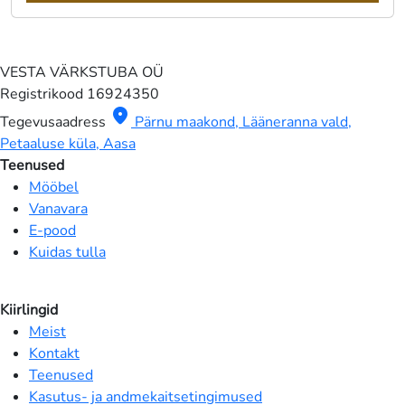
VESTA VÄRKSTUBA OÜ
Registrikood
16924350
location_on
Tegevusaadress
Pärnu maakond, Lääneranna vald,
Petaaluse küla, Aasa
Teenused
Mööbel
Vanavara
E-pood
Kuidas tulla
Kiirlingid
Meist
Kontakt
Teenused
Kasutus- ja andmekaitsetingimused