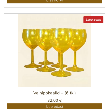
Lisa korvi
oli:
on:
55.00 €.
35.00 €.
Laost otsas
Veinipokaalid – (6 tk.)
32.00
€
Loe edasi