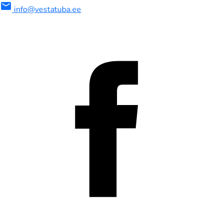
mail
info@vestatuba.ee
maalne
imaalne