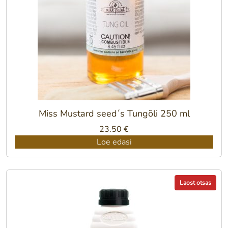
Miss Mustard seed´s Tungõli 250 ml
23.50
€
Loe edasi
Laost otsas