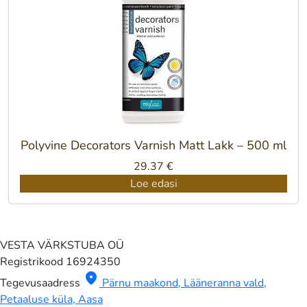
Polyvine Decorators Varnish Matt Lakk – 500 ml
29.37
€
Loe edasi
VESTA VÄRKSTUBA OÜ
Registrikood
16924350
location_on
Tegevusaadress
Pärnu maakond, Lääneranna vald,
Petaaluse küla, Aasa