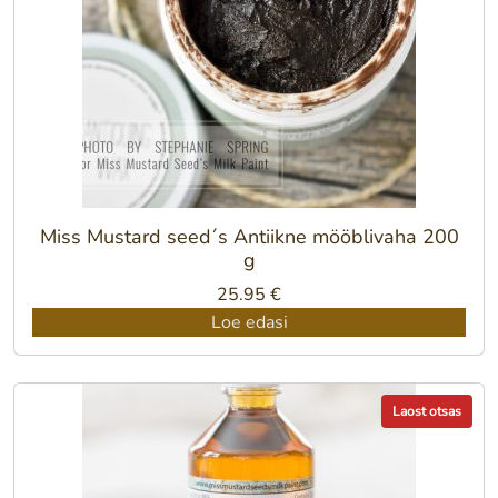
Miss Mustard seed´s Antiikne mööblivaha 200
g
25.95
€
Loe edasi
Laost otsas