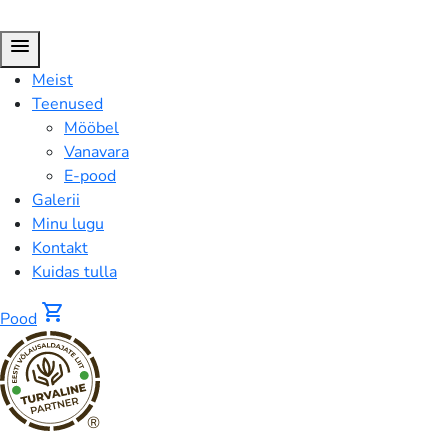
menu
Meist
Teenused
Mööbel
Vanavara
E-pood
Galerii
Minu lugu
Kontakt
Kuidas tulla
shopping_cart
Pood
®
Pood