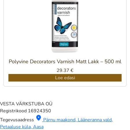
Polyvine Decorators Varnish Matt Lakk – 500 ml
29.37
€
Loe edasi
VESTA VÄRKSTUBA OÜ
Registrikood
16924350
location_on
Tegevusaadress
Pärnu maakond, Lääneranna vald,
Petaaluse küla, Aasa