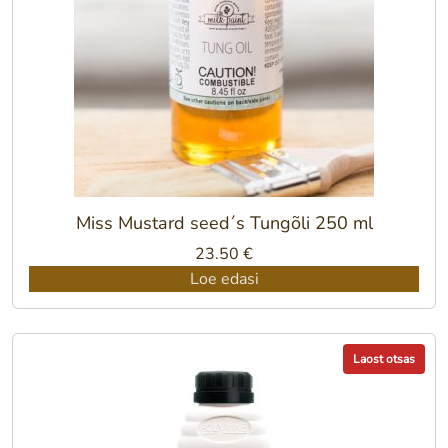
Miss Mustard seed´s Tungõli 250 ml
23.50
€
Loe edasi
Laost otsas