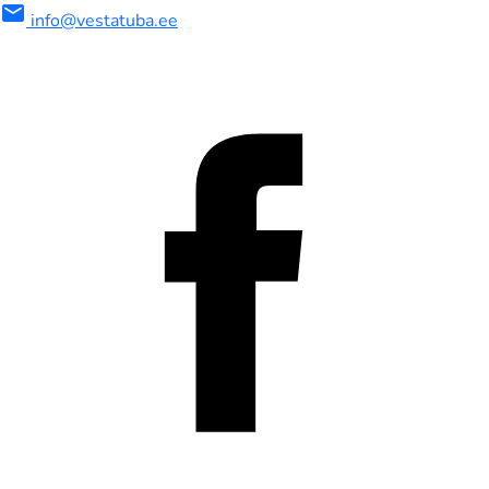
mail
info@vestatuba.ee
maalne
imaalne