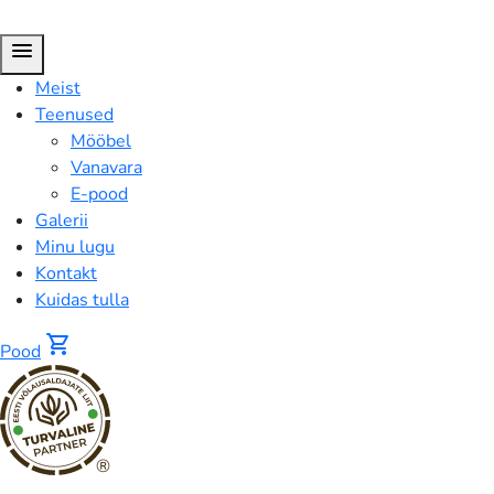
menu
Meist
Teenused
Mööbel
Vanavara
E-pood
Galerii
Minu lugu
Kontakt
Kuidas tulla
shopping_cart
Pood
®
Pood