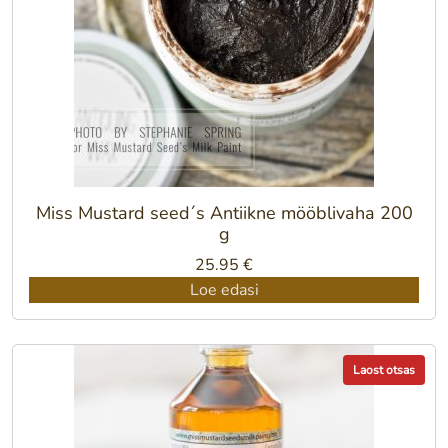
Miss Mustard seed´s Antiikne mööblivaha 200
g
25.95
€
Loe edasi
Laost otsas