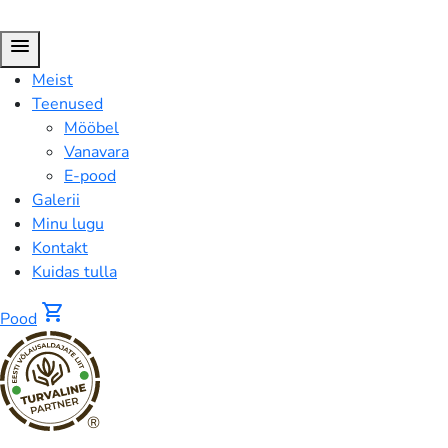
menu
Meist
Teenused
Mööbel
Vanavara
E-pood
Galerii
Minu lugu
Kontakt
Kuidas tulla
shopping_cart
Pood
®
Pood