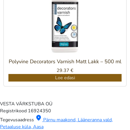
Polyvine Decorators Varnish Matt Lakk – 500 ml
29.37
€
Loe edasi
VESTA VÄRKSTUBA OÜ
Registrikood
16924350
location_on
Tegevusaadress
Pärnu maakond, Lääneranna vald,
Petaaluse küla, Aasa