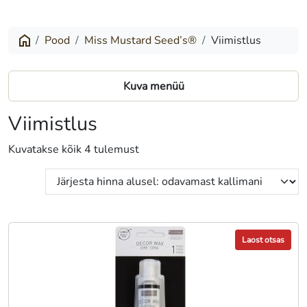
Pood
Miss Mustard Seed’s®
Viimistlus
Kuva menüü
Viimistlus
Sorditud
Kuvatakse kõik 4 tulemust
hinna
järgi:
madalast
kõrgeni
Laost otsas