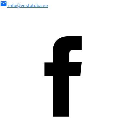
mail
info@vestatuba.ee
maalne
imaalne