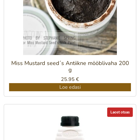
Miss Mustard seed´s Antiikne mööblivaha 200
g
25.95
€
Loe edasi
Laost otsas