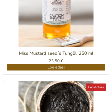
Miss Mustard seed´s Tungõli 250 ml
23.50
€
Loe edasi
Laost otsas