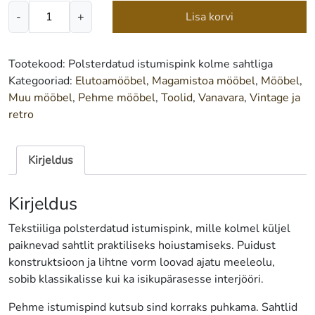
Polsterdatud
-
+
Lisa korvi
istumispink
kolme
sahtliga
Tootekood:
Polsterdatud istumispink kolme sahtliga
kogus
Kategooriad:
Elutoamööbel
,
Magamistoa mööbel
,
Mööbel
,
Muu mööbel
,
Pehme mööbel
,
Toolid
,
Vanavara
,
Vintage ja
retro
Kirjeldus
Kirjeldus
Tekstiiliga polsterdatud istumispink, mille kolmel küljel
paiknevad sahtlit praktiliseks hoiustamiseks. Puidust
konstruktsioon ja lihtne vorm loovad ajatu meeleolu,
sobib klassikalisse kui ka isikupärasesse interjööri.
Pehme istumispind kutsub sind korraks puhkama. Sahtlid