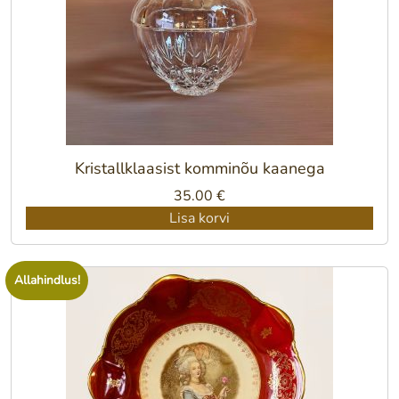
Kristallklaasist komminõu kaanega
35.00
€
Lisa korvi
Allahindlus!