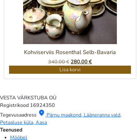
Kohviserviis Rosenthal Selb-Bavaria
Algne
Praegune
340.00
€
280.00
€
hind
hind
Lisa korvi
oli:
on:
340.00 €.
280.00 €.
VESTA VÄRKSTUBA OÜ
Registrikood
16924350
location_on
Tegevusaadress
Pärnu maakond, Lääneranna vald,
Petaaluse küla, Aasa
Teenused
Mööbel