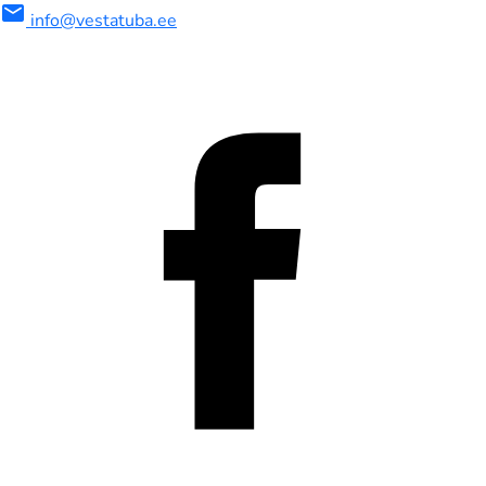
mail
info@vestatuba.ee