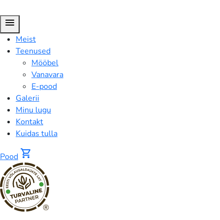
menu
Meist
Teenused
Mööbel
Vanavara
E-pood
Galerii
Minu lugu
Kontakt
Kuidas tulla
shopping_cart
Pood
®
Polsterdatud