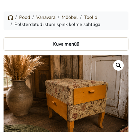
istumispink
kolme
Pood
Vanavara
Mööbel
Toolid
Polsterdatud istumispink kolme sahtliga
sahtliga
Kuva menüü