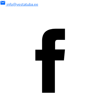
mail
info@vestatuba.ee