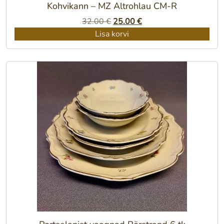
Kohvikann – MZ Altrohlau CM-R
Algne
Praegune
32.00
€
25.00
€
hind
hind
Lisa korvi
oli:
on:
32.00 €.
25.00 €.