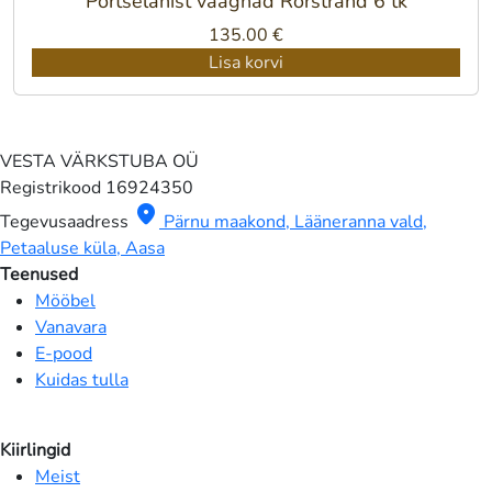
Portselanist vaagnad Rörstrand 6 tk
135.00
€
Lisa korvi
VESTA VÄRKSTUBA OÜ
Registrikood
16924350
location_on
Tegevusaadress
Pärnu maakond, Lääneranna vald,
Petaaluse küla, Aasa
Teenused
Mööbel
Vanavara
E-pood
Kuidas tulla
Kiirlingid
Meist