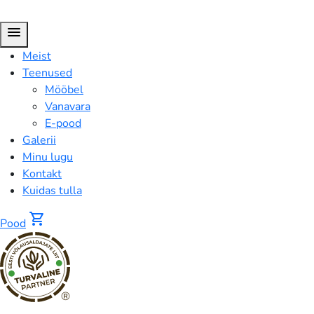
menu
Meist
Teenused
Mööbel
Vanavara
E-pood
Galerii
Minu lugu
Kontakt
Kuidas tulla
shopping_cart
Pood
®
Portselan