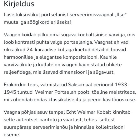
Kirjeldus
Lase luksuslikul portselanist serveerimisvaagnal „Ilse“
muuta iga söögikord eriliseks!
Vaagen köidab pilku oma sügava koobaltsinise värviga, mis
loob kontrasti puhta valge portselaniga. Vaagnat ehivad
rikkalikud 24-karaadise kullaga kaetud detailid, loovad
harmoonilise ja elegantse kompositsiooni. Kaunile
värvivalikule ja kullale on vaagen kaunistatud uhkete
reljeefidega, mis lisavad dimensiooni ja sügavust.
Erakordne teos, valmistatud Saksamaal perioodil 1933-
1945 tuntud Weimar Portselan poolt, tõeline meistriteos,
mis ühendab endas klassikalise ilu ja peene käsitööoskuse.
Vaagna põhjas asuv tempel Echt Weimar Kobalt kinnitab
selle autentset päritolu ja väärtust, tehes sellest
suurepärase serveerimisnõu ja hinnalise kollektsiooni
eseme.