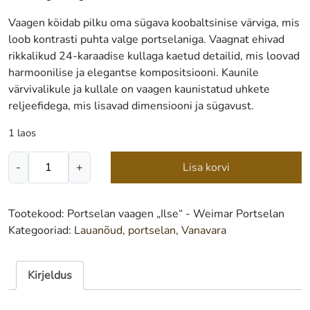
Vaagen köidab pilku oma sügava koobaltsinise värviga, mis
loob kontrasti puhta valge portselaniga. Vaagnat ehivad
rikkalikud 24-karaadise kullaga kaetud detailid, mis loovad
harmoonilise ja elegantse kompositsiooni. Kaunile
värvivalikule ja kullale on vaagen kaunistatud uhkete
reljeefidega, mis lisavad dimensiooni ja sügavust.
1 laos
Portselan
-
+
Lisa korvi
vaagen
„Ilse“
-
Tootekood:
Portselan vaagen „Ilse“ - Weimar Portselan
Weimar
Kategooriad:
Lauanõud, portselan
,
Vanavara
Portselan
kogus
Kirjeldus