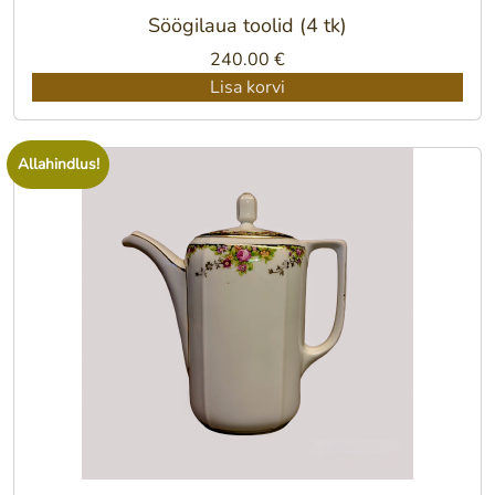
Söögilaua toolid (4 tk)
240.00
€
Lisa korvi
Allahindlus!