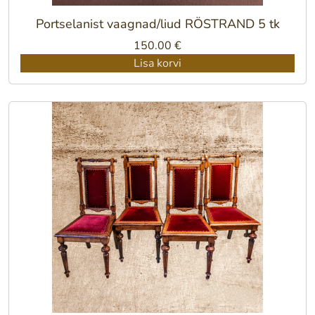
Portselanist vaagnad/liud RÖSTRAND 5 tk
150.00
€
Lisa korvi