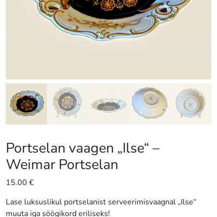
Portselan vaagen „Ilse“ –
Weimar Portselan
15.00
€
Lase luksuslikul portselanist serveerimisvaagnal „Ilse“
muuta iga söögikord eriliseks!