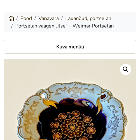
vaagen
„Ilse“
Pood
Vanavara
Lauanõud, portselan
Portselan vaagen „Ilse“ – Weimar Portselan
–
Weimar
Kuva menüü
Portselan