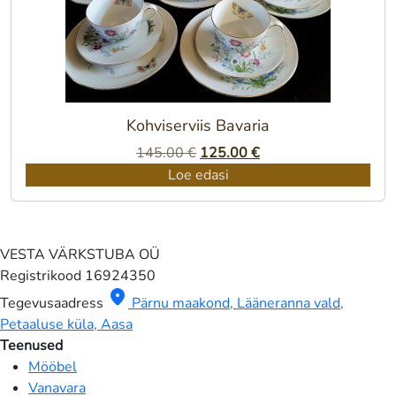
Kohviserviis Bavaria
Algne
Praegune
145.00
€
125.00
€
hind
hind
Loe edasi
oli:
on:
145.00 €.
125.00 €.
VESTA VÄRKSTUBA OÜ
Registrikood
16924350
location_on
Tegevusaadress
Pärnu maakond, Lääneranna vald,
Petaaluse küla, Aasa
Teenused
Mööbel
Vanavara