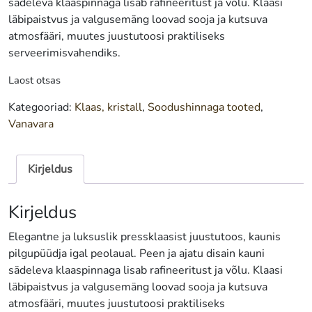
sädeleva klaaspinnaga lisab rafineeritust ja võlu. Klaasi
läbipaistvus ja valgusemäng loovad sooja ja kutsuva
atmosfääri, muutes juustutoosi praktiliseks
serveerimisvahendiks.
Laost otsas
Kategooriad:
Klaas, kristall
,
Soodushinnaga tooted
,
Vanavara
Kirjeldus
Kirjeldus
Elegantne ja luksuslik pressklaasist juustutoos, kaunis
pilgupüüdja igal peolaual. Peen ja ajatu disain kauni
sädeleva klaaspinnaga lisab rafineeritust ja võlu. Klaasi
läbipaistvus ja valgusemäng loovad sooja ja kutsuva
atmosfääri, muutes juustutoosi praktiliseks