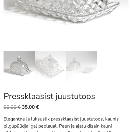
Pressklaasist juustutoos
Algne
Praegune
55.00
€
35.00
€
hind
hind
Elegantne ja luksuslik pressklaasist juustutoos, kaunis
oli:
on:
pilgupüüdja igal peolaual. Peen ja ajatu disain kauni
55.00 €.
35.00 €.