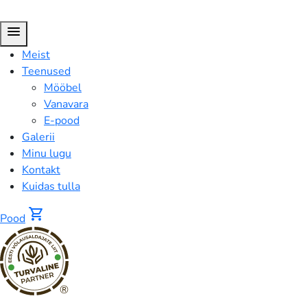
menu
Meist
Teenused
Mööbel
Vanavara
E-pood
Galerii
Minu lugu
Kontakt
Kuidas tulla
shopping_cart
Pood
®
Pressklaasist