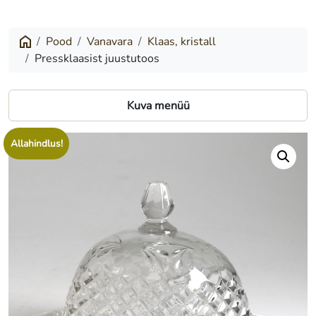
juustutoos
Pood
Vanavara
Klaas, kristall
Pressklaasist juustutoos
Kuva menüü
Allahindlus!