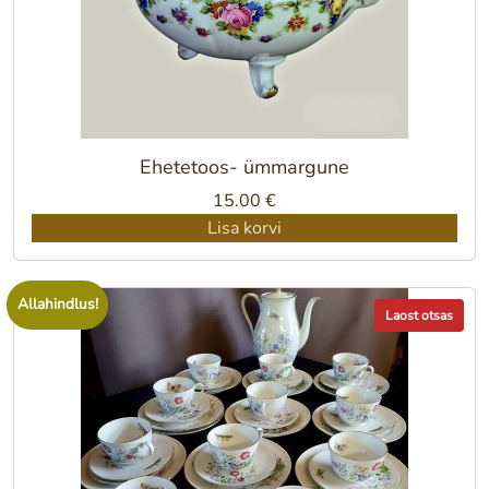
Ehetetoos- ümmargune
15.00
€
Lisa korvi
Allahindlus!
Laost otsas