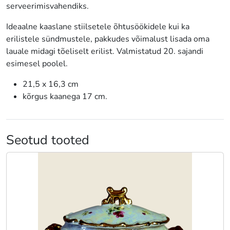
serveerimisvahendiks.
Ideaalne kaaslane stiilsetele õhtusöökidele kui ka
erilistele sündmustele, pakkudes võimalust lisada oma
lauale midagi tõeliselt erilist. Valmistatud 20. sajandi
esimesel poolel.
21,5 x 16,3 cm
kõrgus kaanega 17 cm.
Seotud tooted