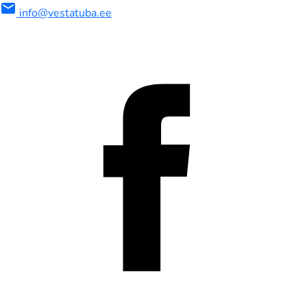
mail
info@vestatuba.ee