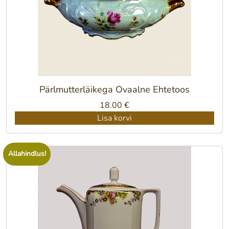
Pärlmutterläikega Ovaalne Ehtetoos
18.00
€
Lisa korvi
Allahindlus!