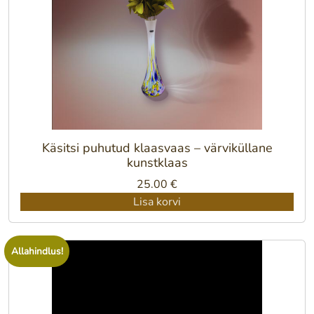
Käsitsi puhutud klaasvaas – värviküllane
kunstklaas
25.00
€
Lisa korvi
Allahindlus!