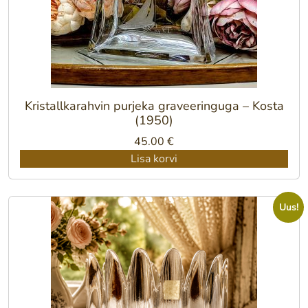
Kristallkarahvin purjeka graveeringuga – Kosta
(1950)
45.00
€
Lisa korvi
Uus!