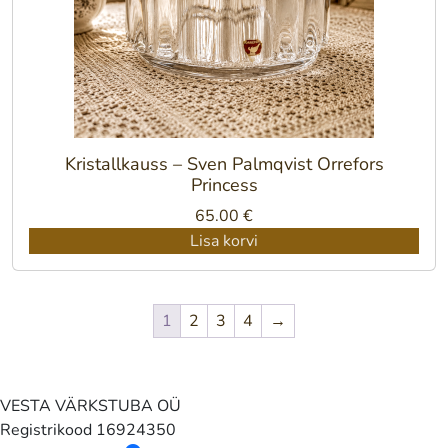
Kristallkauss – Sven Palmqvist Orrefors
Princess
65.00
€
Lisa korvi
1
2
3
4
→
VESTA VÄRKSTUBA OÜ
Registrikood
16924350