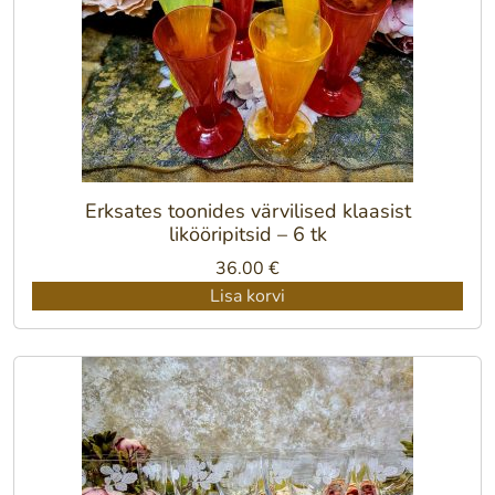
Erksates toonides värvilised klaasist
likööripitsid – 6 tk
36.00
€
Lisa korvi