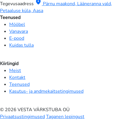
location_on
Tegevusaadress
Pärnu maakond, Lääneranna vald,
Petaaluse küla, Aasa
Teenused
Mööbel
Vanavara
E-pood
Kuidas tulla
Kiirlingid
Meist
Kontakt
Teenused
Kasutus- ja andmekaitsetingimused
© 2026 VESTA VÄRKSTUBA OÜ
Privaatsustingimused
Taganen lepingust