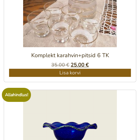
Komplekt karahvin+pitsid 6 TK
Algne
Praegune
35.00
€
25.00
€
hind
hind
Lisa korvi
oli:
on:
35.00 €.
25.00 €.
Allahindlus!