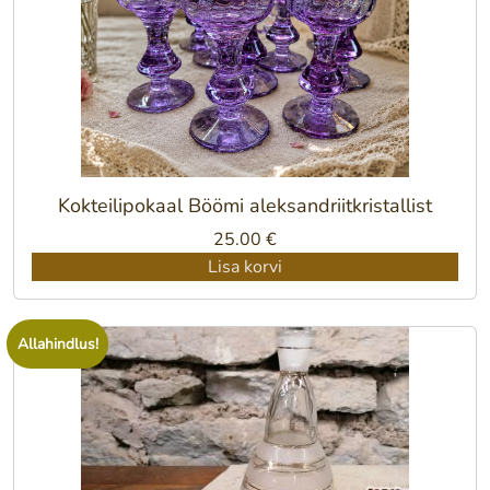
Kokteilipokaal Böömi aleksandriitkristallist
25.00
€
Lisa korvi
Allahindlus!