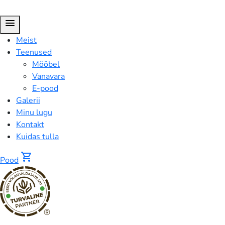
menu
Meist
Teenused
Mööbel
Vanavara
E-pood
Galerii
Minu lugu
Kontakt
Kuidas tulla
shopping_cart
Pood
®
Pood