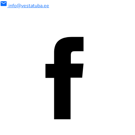
mail
info@vestatuba.ee
maalne
imaalne