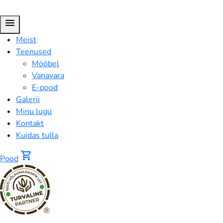
menu
Meist
Teenused
Mööbel
Vanavara
E-pood
Galerii
Minu lugu
Kontakt
Kuidas tulla
shopping_cart
Pood
®
Arcoroc