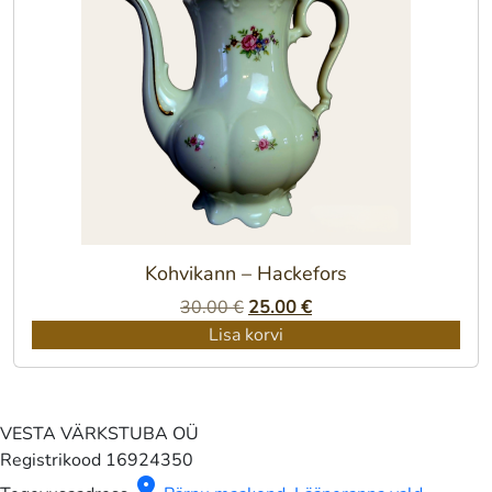
Kohvikann – Hackefors
Algne
Praegune
30.00
€
25.00
€
hind
hind
Lisa korvi
oli:
on:
30.00 €.
25.00 €.
VESTA VÄRKSTUBA OÜ
Registrikood
16924350
location_on