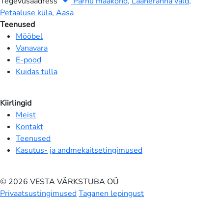
Tegevusaadress
Pärnu maakond, Lääneranna vald,
Petaaluse küla, Aasa
Teenused
Mööbel
Vanavara
E-pood
Kuidas tulla
Kiirlingid
Meist
Kontakt
Teenused
Kasutus- ja andmekaitsetingimused
© 2026 VESTA VÄRKSTUBA OÜ
Privaatsustingimused
Taganen lepingust