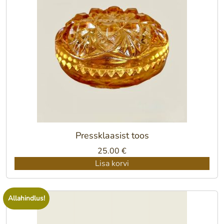
Pressklaasist toos
25.00
€
Lisa korvi
Allahindlus!