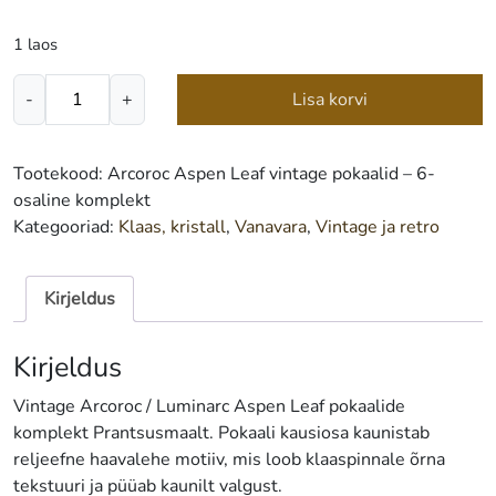
1 laos
Arcoroc
-
+
Lisa korvi
Aspen
Leaf
vintage
Tootekood:
Arcoroc Aspen Leaf vintage pokaalid – 6-
pokaal
osaline komplekt
-
Kategooriad:
Klaas, kristall
,
Vanavara
,
Vintage ja retro
6
tk.
kogus
Kirjeldus
Kirjeldus
Vintage Arcoroc / Luminarc Aspen Leaf pokaalide
komplekt Prantsusmaalt. Pokaali kausiosa kaunistab
reljeefne haavalehe motiiv, mis loob klaaspinnale õrna
tekstuuri ja püüab kaunilt valgust.