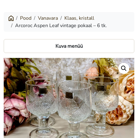
Aspen
Leaf
Pood
Vanavara
Klaas, kristall
Arcoroc Aspen Leaf vintage pokaal – 6 tk.
vintage
pokaal
Kuva menüü
–
6
tk.