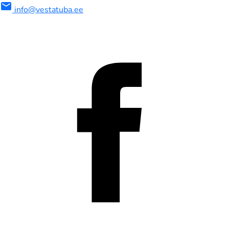
mail
info@vestatuba.ee