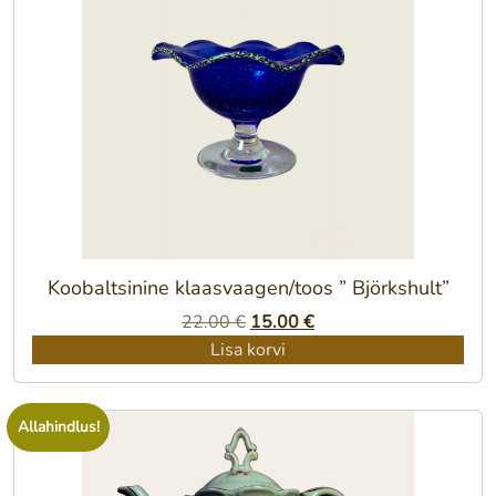
Koobaltsinine klaasvaagen/toos ” Björkshult”
Algne
Praegune
22.00
€
15.00
€
hind
hind
Lisa korvi
oli:
on:
22.00 €.
15.00 €.
Allahindlus!