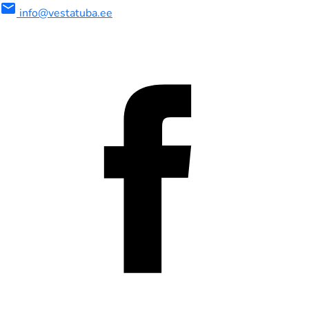
mail
info@vestatuba.ee