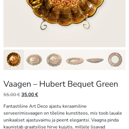
Vaagen – Hubert Bequet Green
Algne
Praegune
55.00
€
35.00
€
hind
hind
Fantastiline Art Deco ajastu keraamiline
oli:
on:
serveerimisvaagen on tõeline kunstiteos, mis toob lauale
55.00 €.
35.00 €.
unikaalset ajastuvaimu ja peent elegantsi. Vaagna pinda
kaunistab graatsilise hirve kujutis, millele lisavad