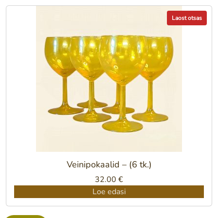
Laost otsas
Veinipokaalid – (6 tk.)
32.00
€
Loe edasi