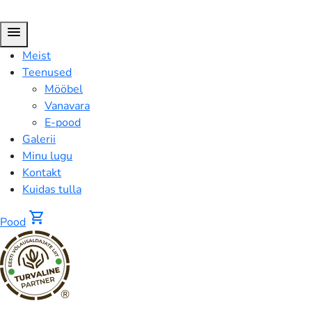
menu
Meist
Teenused
Mööbel
Vanavara
E-pood
Galerii
Minu lugu
Kontakt
Kuidas tulla
shopping_cart
Pood
®
Vaagen