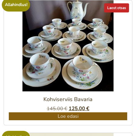
Allahindlus!
Laost otsas
Kohviserviis Bavaria
Algne
Praegune
145.00
€
125.00
€
hind
hind
Loe edasi
oli:
on:
145.00 €.
125.00 €.