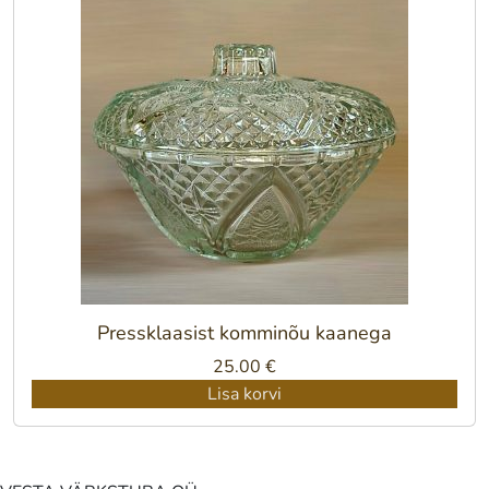
Pressklaasist komminõu kaanega
25.00
€
Lisa korvi