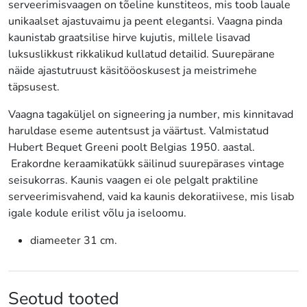
serveerimisvaagen on tõeline kunstiteos, mis toob lauale
unikaalset ajastuvaimu ja peent elegantsi. Vaagna pinda
kaunistab graatsilise hirve kujutis, millele lisavad
luksuslikkust rikkalikud kullatud detailid. Suurepärane
näide ajastutruust käsitööoskusest ja meistrimehe
täpsusest.
Vaagna tagaküljel on signeering ja number, mis kinnitavad
haruldase eseme autentsust ja väärtust. Valmistatud
Hubert Bequet Greeni poolt Belgias 1950. aastal.
Erakordne keraamikatükk säilinud suurepärases vintage
seisukorras. Kaunis vaagen ei ole pelgalt praktiline
serveerimisvahend, vaid ka kaunis dekoratiivese, mis lisab
igale kodule erilist võlu ja iseloomu.
diameeter 31 cm.
Seotud tooted