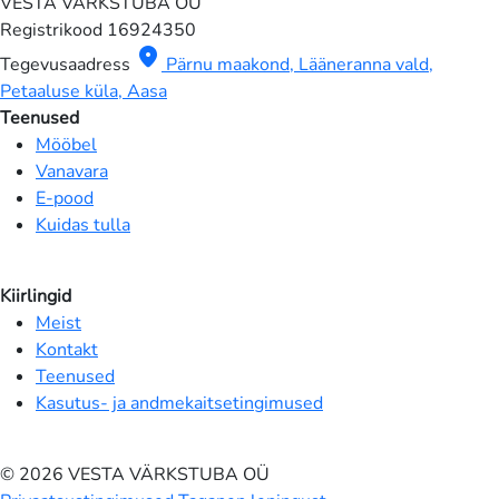
VESTA VÄRKSTUBA OÜ
Registrikood
16924350
location_on
Tegevusaadress
Pärnu maakond, Lääneranna vald,
Petaaluse küla, Aasa
Teenused
Mööbel
Vanavara
E-pood
Kuidas tulla
Kiirlingid
Meist
Kontakt
Teenused
Kasutus- ja andmekaitsetingimused
© 2026 VESTA VÄRKSTUBA OÜ