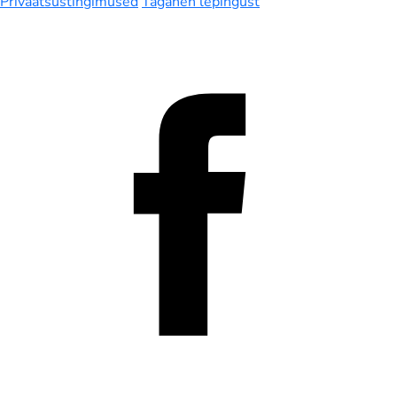
Privaatsustingimused
Taganen lepingust