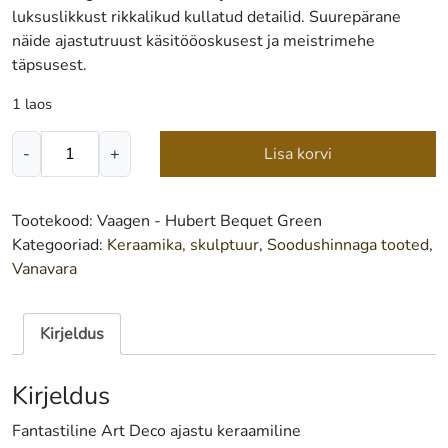
luksuslikkust rikkalikud kullatud detailid. Suurepärane
näide ajastutruust käsitööoskusest ja meistrimehe
täpsusest.
1 laos
Vaagen
-
+
Lisa korvi
-
Hubert
Bequet
Tootekood:
Vaagen - Hubert Bequet Green
Green
Kategooriad:
Keraamika, skulptuur
,
Soodushinnaga tooted
,
kogus
Vanavara
Kirjeldus
Kirjeldus
Fantastiline Art Deco ajastu keraamiline