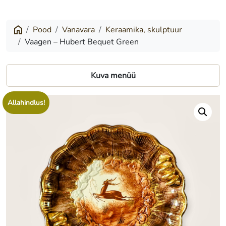
–
Hubert
Pood
Vanavara
Keraamika, skulptuur
Vaagen – Hubert Bequet Green
Bequet
Green
Kuva menüü
Allahindlus!