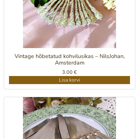
Vintage hõbetatud kohvilusikas – NilsJohan,
Amsterdam
3.00
€
Lisa korvi