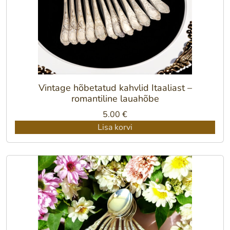
Vintage hõbetatud kahvlid Itaaliast –
romantiline lauahõbe
5.00
€
Lisa korvi