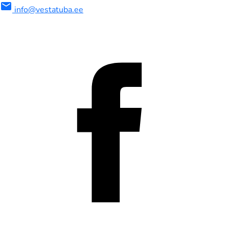
mail
info@vestatuba.ee
maalne
imaalne