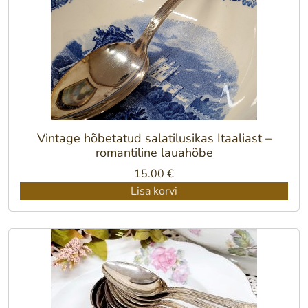
Vintage hõbetatud salatilusikas Itaaliast –
romantiline lauahõbe
15.00
€
Lisa korvi