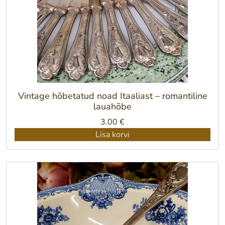
Vintage hõbetatud noad Itaaliast – romantiline
lauahõbe
3.00
€
Lisa korvi