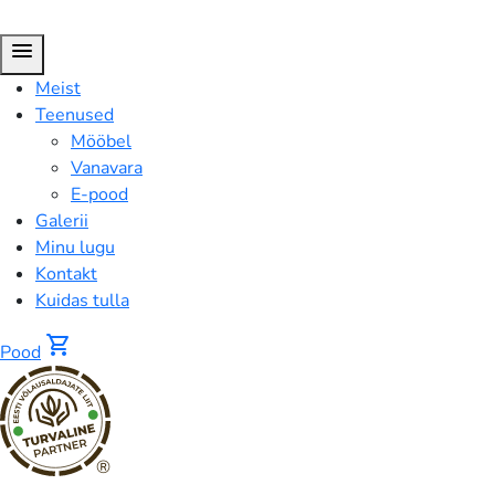
menu
Meist
Teenused
Mööbel
Vanavara
E-pood
Galerii
Minu lugu
Kontakt
Kuidas tulla
shopping_cart
Pood
®
Pood