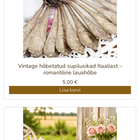
Vintage hõbetatud supilusikad Itaaliast –
romantiline lauahõbe
5.00
€
Lisa korvi