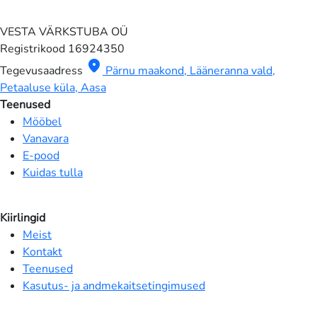
VESTA VÄRKSTUBA OÜ
Registrikood
16924350
location_on
Tegevusaadress
Pärnu maakond, Lääneranna vald,
Petaaluse küla, Aasa
Teenused
Mööbel
Vanavara
E-pood
Kuidas tulla
Kiirlingid
Meist
Kontakt
Teenused
Kasutus- ja andmekaitsetingimused