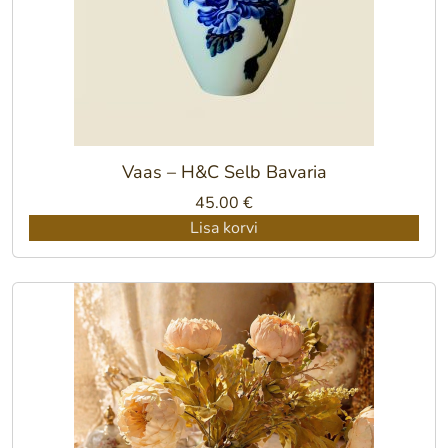
Vaas – H&C Selb Bavaria
45.00
€
Lisa korvi