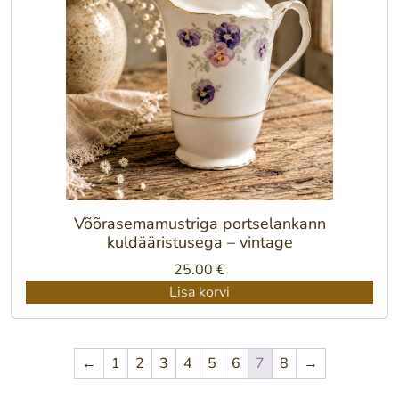
Võõrasemamustriga portselankann
kuldääristusega – vintage
25.00
€
Lisa korvi
←
1
2
3
4
5
6
7
8
→