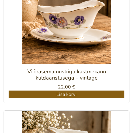
Võõrasemamustriga kastmekann
kuldääristusega – vintage
22.00
€
Lisa korvi