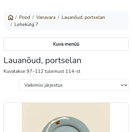
Pood
Vanavara
Lauanõud, portselan
Lehekülg 7
Kuva menüü
Lauanõud, portselan
Kuvatakse 97–112 tulemust 114-st