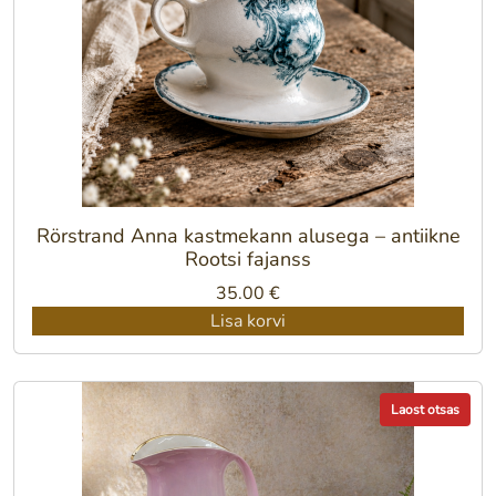
Rörstrand Anna kastmekann alusega – antiikne
Rootsi fajanss
35.00
€
Lisa korvi
Laost otsas