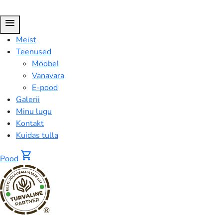
menu
Meist
Teenused
Mööbel
Vanavara
E-pood
Galerii
Minu lugu
Kontakt
Kuidas tulla
shopping_cart
Pood
®
Pood