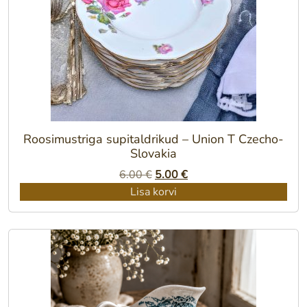
Roosimustriga supitaldrikud – Union T Czecho-
Slovakia
Algne
Praegune
6.00
€
5.00
€
hind
hind
Lisa korvi
oli:
on:
6.00 €.
5.00 €.