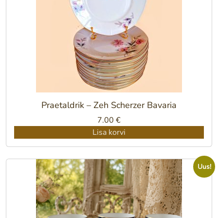
Praetaldrik – Zeh Scherzer Bavaria
7.00
€
Lisa korvi
Uus!