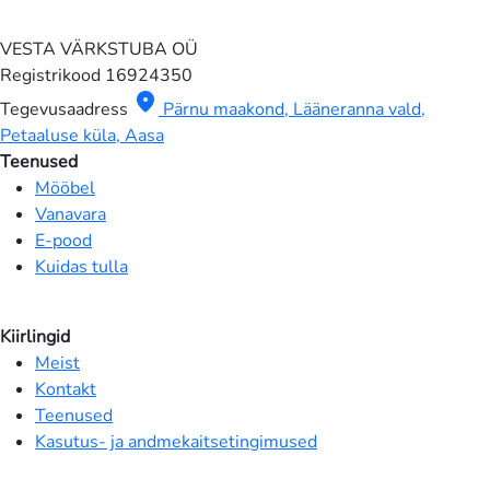
VESTA VÄRKSTUBA OÜ
Registrikood
16924350
location_on
Tegevusaadress
Pärnu maakond, Lääneranna vald,
Petaaluse küla, Aasa
Teenused
Mööbel
Vanavara
E-pood
Kuidas tulla
Kiirlingid
Meist
Kontakt
Teenused
Kasutus- ja andmekaitsetingimused