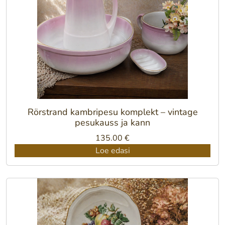
Rörstrand kambripesu komplekt – vintage
pesukauss ja kann
135.00
€
Loe edasi