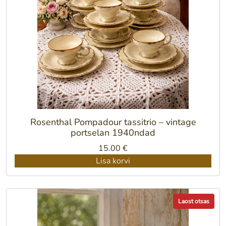
Rosenthal Pompadour tassitrio – vintage
portselan 1940ndad
15.00
€
Lisa korvi
Laost otsas