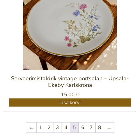
Serveerimistaldrik vintage portselan – Upsala-
Ekeby Karlskrona
15.00
€
Lisa korvi
←
1
2
3
4
5
6
7
8
→