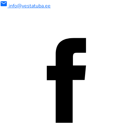
mail
info@vestatuba.ee
maalne
imaalne