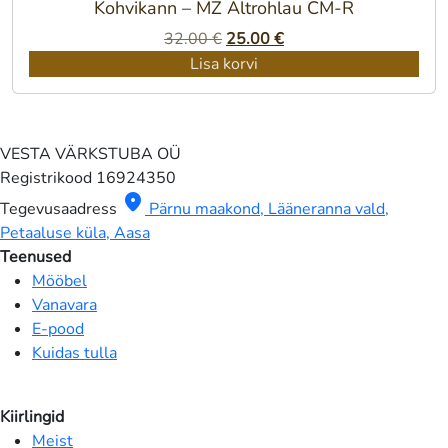
Kohvikann – MZ Altrohlau CM-R
Algne
Praegune
32.00
€
25.00
€
hind
hind
Lisa korvi
oli:
on:
32.00 €.
25.00 €.
VESTA VÄRKSTUBA OÜ
Registrikood
16924350
location_on
Tegevusaadress
Pärnu maakond, Lääneranna vald,
Petaaluse küla, Aasa
Teenused
Mööbel
Vanavara
E-pood
Kuidas tulla
Kiirlingid
Meist