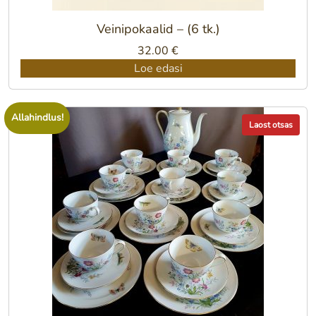
Veinipokaalid – (6 tk.)
32.00
€
Loe edasi
Allahindlus!
Laost otsas