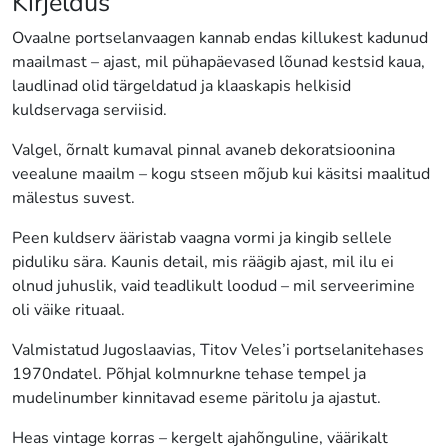
Kirjeldus
Ovaalne portselanvaagen kannab endas killukest kadunud
maailmast – ajast, mil pühapäevased lõunad kestsid kaua,
laudlinad olid tärgeldatud ja klaaskapis helkisid
kuldservaga serviisid.
Valgel, õrnalt kumaval pinnal avaneb dekoratsioonina
veealune maailm – kogu stseen mõjub kui käsitsi maalitud
mälestus suvest.
Peen kuldserv ääristab vaagna vormi ja kingib sellele
piduliku sära. Kaunis detail, mis räägib ajast, mil ilu ei
olnud juhuslik, vaid teadlikult loodud – mil serveerimine
oli väike rituaal.
Valmistatud Jugoslaavias, Titov Veles’i portselanitehases
1970ndatel. Põhjal kolmnurkne tehase tempel ja
mudelinumber kinnitavad eseme päritolu ja ajastut.
Heas vintage korras – kergelt ajahõnguline, väärikalt