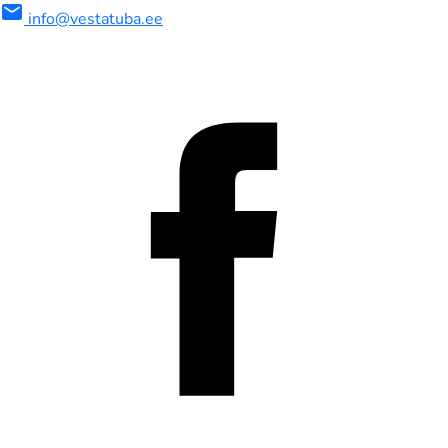
mail
info@vestatuba.ee