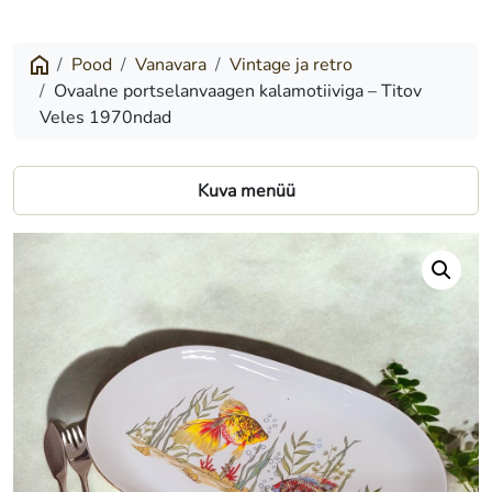
portselanvaagen
kalamotiiviga
Pood
Vanavara
Vintage ja retro
Ovaalne portselanvaagen kalamotiiviga – Titov
–
Veles 1970ndad
Titov
Veles
Kuva menüü
1970ndad