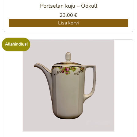
Portselan kuju – Öökull
23.00
€
Lisa korvi
Allahindlus!