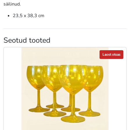
säilinud.
23,5 x 38,3 cm
Seotud tooted
Laost otsas