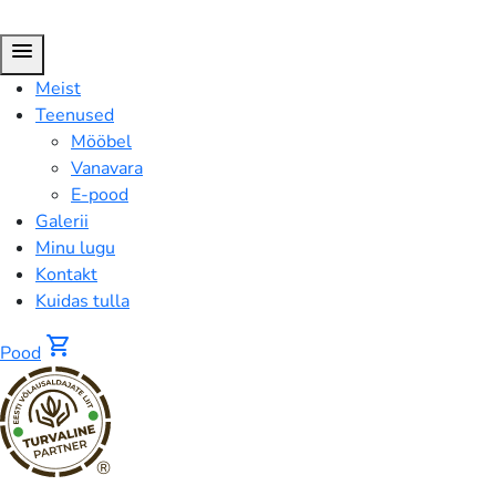
menu
Meist
Teenused
Mööbel
Vanavara
E-pood
Galerii
Minu lugu
Kontakt
Kuidas tulla
shopping_cart
Pood
®
Ovaalne