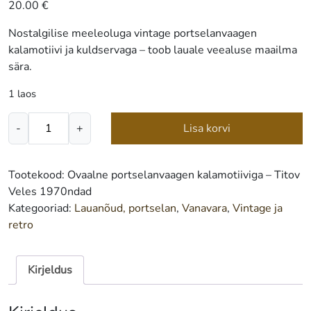
20.00
€
Nostalgilise meeleoluga vintage portselanvaagen
kalamotiivi ja kuldservaga – toob lauale veealuse maailma
sära.
1 laos
Ovaalne
-
+
Lisa korvi
portselanvaagen
kalamotiiviga
-
Tootekood:
Ovaalne portselanvaagen kalamotiiviga – Titov
Titov
Veles 1970ndad
Veles
Kategooriad:
Lauanõud, portselan
,
Vanavara
,
Vintage ja
1970ndad
retro
kogus
Kirjeldus