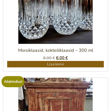
Morsiklaasid, kokteiliklaasid – 300 ml
Algne
Praegune
8.00
€
6.00
€
hind
hind
Lisa korvi
oli:
on:
8.00 €.
6.00 €.
Allahindlus!