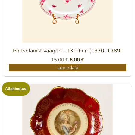
Portselanist vaagen – TK Thun (1970–1989)
Algne
Praegune
15.00
€
8.00
€
hind
hind
Loe edasi
oli:
on:
15.00 €.
8.00 €.
Allahindlus!