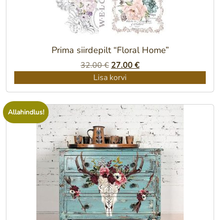
Prima siirdepilt “Floral Home”
Algne
Praegune
32.00
€
27.00
€
hind
hind
Lisa korvi
oli:
on:
32.00 €.
27.00 €.
Allahindlus!