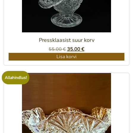
Pressklaasist suur korv
Algne
Praegune
55.00
€
35.00
€
hind
hind
Lisa korvi
oli:
on:
55.00 €.
35.00 €.
Allahindlus!