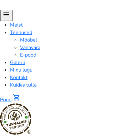
menu
Meist
Teenused
Mööbel
Vanavara
E-pood
Galerii
Minu lugu
Kontakt
Kuidas tulla
shopping_cart
Pood
®
Pood