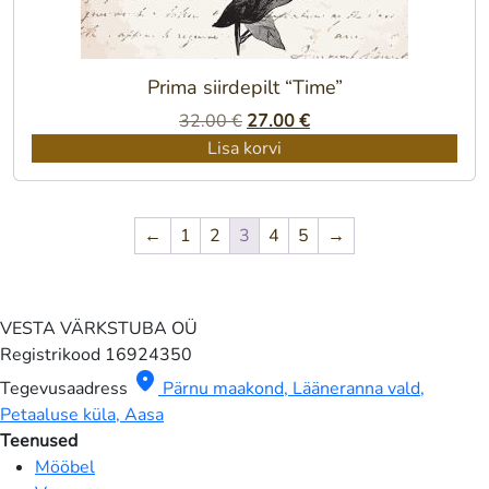
Prima siirdepilt “Time”
Algne
Praegune
32.00
€
27.00
€
hind
hind
Lisa korvi
oli:
on:
32.00 €.
27.00 €.
←
1
2
3
4
5
→
VESTA VÄRKSTUBA OÜ
Registrikood
16924350
location_on
Tegevusaadress
Pärnu maakond, Lääneranna vald,
Petaaluse küla, Aasa
Teenused
Mööbel