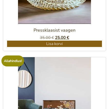
Pressklaasist vaagen
Algne
Praegune
35.00
€
25.00
€
hind
hind
Lisa korvi
oli:
on:
35.00 €.
25.00 €.
Allahindlus!