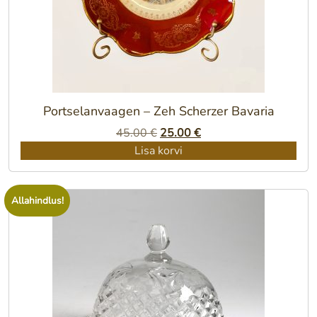
Portselanvaagen – Zeh Scherzer Bavaria
Algne
Praegune
45.00
€
25.00
€
hind
hind
Lisa korvi
oli:
on:
45.00 €.
25.00 €.
Allahindlus!