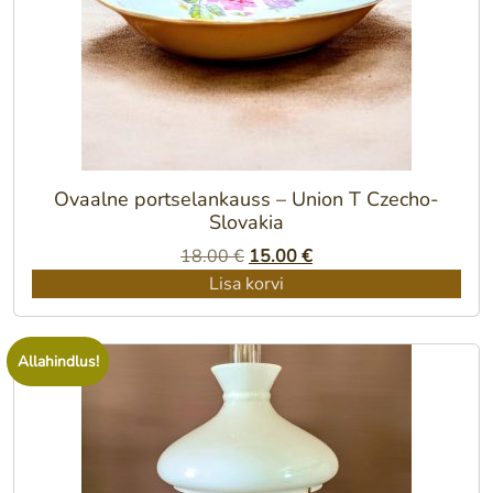
Ovaalne portselankauss – Union T Czecho-
Slovakia
Algne
Praegune
18.00
€
15.00
€
hind
hind
Lisa korvi
oli:
on:
18.00 €.
15.00 €.
Allahindlus!