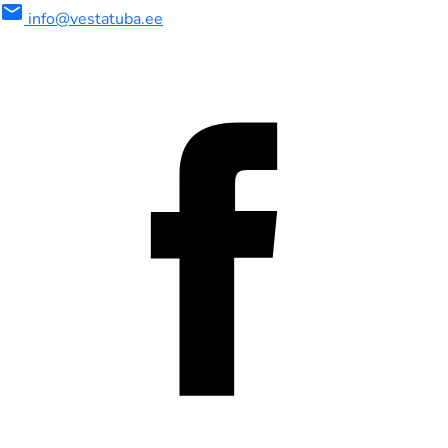
mail
info@vestatuba.ee
maalne
imaalne