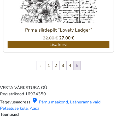
Prima siirdepilt “Lovely Ledger”
Algne
Praegune
32.00
€
27.00
€
hind
hind
Lisa korvi
oli:
on:
32.00 €.
27.00 €.
←
1
2
3
4
5
VESTA VÄRKSTUBA OÜ
Registrikood
16924350
location_on
Tegevusaadress
Pärnu maakond, Lääneranna vald,
Petaaluse küla, Aasa
Teenused