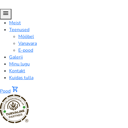
menu
Meist
Teenused
Mööbel
Vanavara
E-pood
Galerii
Minu lugu
Kontakt
Kuidas tulla
shopping_cart
Pood
®
Pood