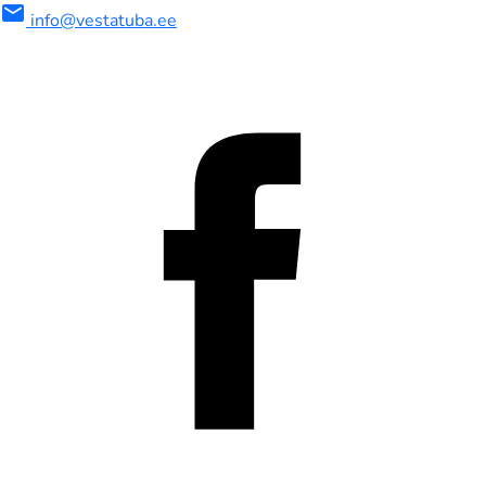
mail
info@vestatuba.ee
maalne
imaalne